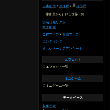
現実部屋
/
夢部屋
/
扉部屋
扉部屋から行ける世界一覧
実装日順リスト
繋ぎ部屋
全体マップ
/
個別マップ
エンディング
新しいページ名アンケート
エフェクト
エフェクト一覧
ミニゲーム
ミニゲーム一覧
データベース
収集要素