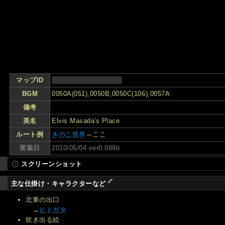
マップID
BGM
0050A(051),0050B,0050C(106),0057A
備考
英名
Elvis Masada's Place
ルート例
きのこ世界
⇔ここ
実装日
2010/05/04 ver0.089b
スクリーンショット
主な仕掛け・キャラクターなど
北東の出口
→
ヒトガタ
吹き出る絵