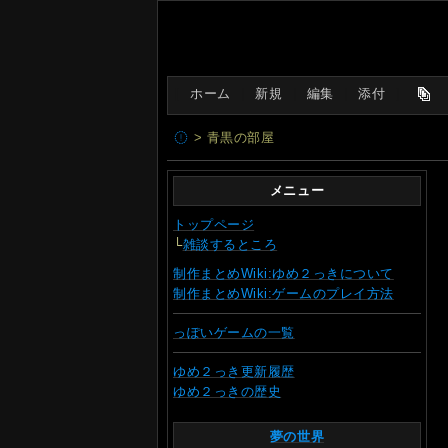
[
ホーム
|
新規
|
編集
|
添付
]
> 青黒の部屋
メニュー
トップページ
└
雑談するところ
制作まとめWiki:ゆめ２っきについて
制作まとめWiki:ゲームのプレイ方法
っぽいゲームの一覧
ゆめ２っき更新履歴
ゆめ２っきの歴史
夢の世界