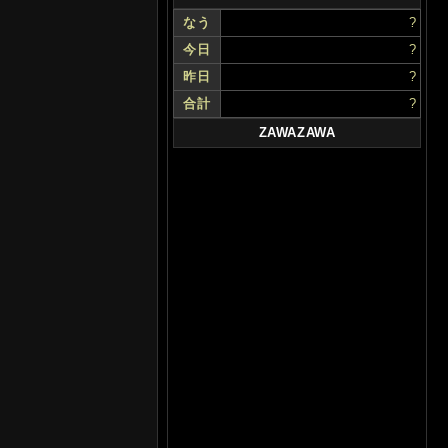
なう
?
今日
?
昨日
?
合計
?
ZAWAZAWA