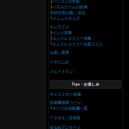
├
パソコンの壁紙
├
パズルゲームの絵柄
├
SR分室の曲・演出
└
メニュータイプ
オンライン
├
バッジ攻略
├
エンドレスラリー攻略
└
エンドレスラリー出題リスト
お面・変身
やりこみ
スピードラン
Tips・お楽しみ
キャラクター名鑑
自販機検索ページ
└
すべての自販機一覧
小ネタ・豆知識
ゆるめアンケート