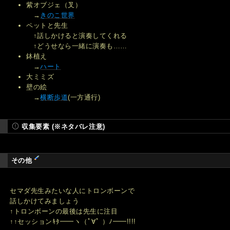
紫オブジェ（叉）
→
きのこ世界
ペットと先生
↑話しかけると演奏してくれる
↑どうせなら一緒に演奏も……
鉢植え
→
ハート
大ミミズ
壁の絵
→
横断歩道
(一方通行)
収集要素 (※ネタバレ注意)
その他
セマダ先生みたいな人にトロンボーンで
話しかけてみましょう
↑トロンボーンの最後は先生に注目
↑↑セッションｷﾀ━━ヽ（ﾟ∀ﾟ ）ﾉ━━!!!!