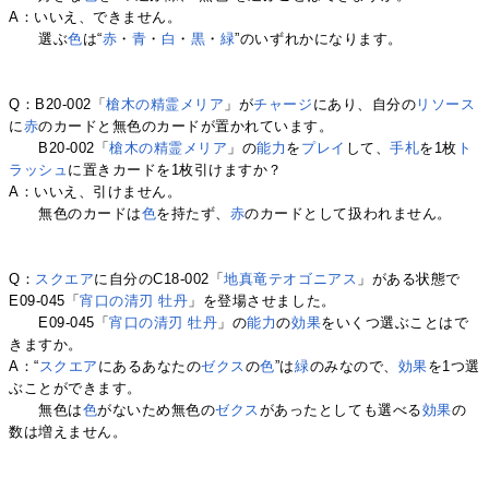
A：いいえ、できません。
選ぶ
色
は“
赤
・
青
・
白
・
黒
・
緑
”のいずれかになります。
Q：B20-002「
槍木の精霊メリア
」が
チャージ
にあり、自分の
リソース
に
赤
のカードと無色のカードが置かれています。
B20-002「
槍木の精霊メリア
」の
能力
を
プレイ
して、
手札
を1枚
ト
ラッシュ
に置きカードを1枚引けますか？
A：いいえ、引けません。
無色のカードは
色
を持たず、
赤
のカードとして扱われません。
Q：
スクエア
に自分のC18-002「
地真竜テオゴニアス
」がある状態で
E09-045「
宵口の清刃 牡丹
」を登場させました。
E09-045「
宵口の清刃 牡丹
」の
能力
の
効果
をいくつ選ぶことはで
きますか。
A：“
スクエア
にあるあなたの
ゼクス
の
色
”は
緑
のみなので、
効果
を1つ選
ぶことができます。
無色は
色
がないため無色の
ゼクス
があったとしても選べる
効果
の
数は増えません。