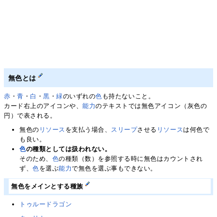
無色とは
赤
・
青
・
白
・
黒
・
緑
のいずれの
色
も持たないこと。
カード右上のアイコンや、
能力
のテキストでは無色アイコン（灰色の
円）で表される。
無色の
リソース
を支払う場合、
スリープ
させる
リソース
は何色で
も良い。
色
の種類としては扱われない。
そのため、
色
の種類（数）を参照する時に無色はカウントされ
ず、
色
を選ぶ
能力
で無色を選ぶ事もできない。
無色をメインとする種族
トゥルードラゴン