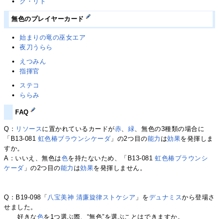
ク・リト
無色のプレイヤーカード
始まりの竜の巫女エア
夜刀うらら
えつみん
指揮官
ステコ
ららみ
FAQ
Q：
リソース
に置かれているカードが
赤
、
緑
、無色の3種類の場合に
「B13-081
虹色椿ブラウンシケーダ
」の2つ目の
能力
は
効果
を発揮しま
すか。
A：いいえ、無色は
色
を持たないため、「B13-081
虹色椿ブラウンシ
ケーダ
」の2つ目の
能力
は
効果
を発揮しません。
Q：B19-098「
八宝美神 清廉旋律ストケシア
」を
デュナミス
から登場さ
せました。
好きな
色
を1つ選ぶ際、“無色”を選ぶことはできますか。