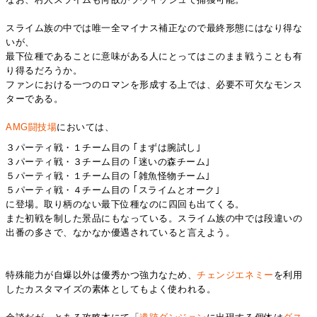
スライム族の中では唯一全マイナス補正なので最終形態にはなり得な
いが、
最下位種であることに意味がある人にとってはこのまま戦うことも有
り得るだろうか。
ファンにおける一つのロマンを形成する上では、必要不可欠なモンス
ターである。
AMG闘技場
においては、
３パーティ戦・１チーム目の ｢まずは腕試し｣
３パーティ戦・３チーム目の ｢迷いの森チーム｣
５パーティ戦・１チーム目の ｢雑魚怪物チーム｣
５パーティ戦・４チーム目の ｢スライムとオーク｣
に登場。取り柄のない最下位種なのに四回も出てくる。
また初戦を制した景品にもなっている。スライム族の中では段違いの
出番の多さで、なかなか優遇されていると言えよう。
特殊能力が自爆以外は優秀かつ強力なため、
チェンジエネミー
を利用
したカスタマイズの素体としてもよく使われる。