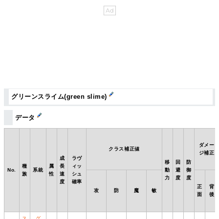
グリーンスライム(green slime)
データ
ダメー
クラス補正値
ジ補正
成
ラヴ
移
回
防
種
属
長
ィッ
No.
系統
動
避
御
族
性
速
シュ
力
度
度
度
確率
正
背
攻
防
魔
敏
面
後
ス
グ