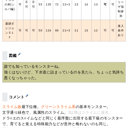
不
不
リー
の村(シ
可
55
135
72
22+3
23
14
13
可
可
可
可
ザ強
ルバ編)
制参
加
遺跡ダ
進入
ンジョ
可
可
可
50
124
66
21+3
21
13
12
可
可
条件
ン５１
あり
Ｆ
図鑑
誰でも知っているモンスターね。
強くはないけど、下水道に詰まっているのを見たら、ちょっと気持ち
悪くなっちゃった。
コメント
スライム族
最下位種。
グリーンスライム系
の基本モンスター。
文字通り緑色で、風属性のスライム。
3以降はスライムに改名。
ドラ○エのス○イムなどと同じく最序盤に出現する最下級のモンスター
で、育てると覚える特殊能力などが意外と侮れないのも同じ。