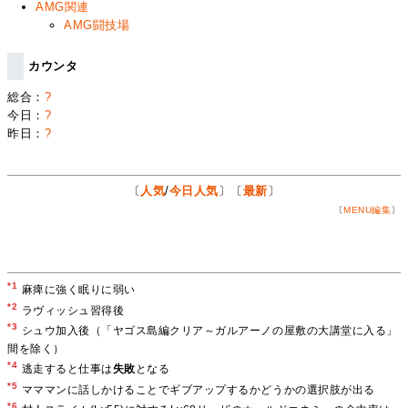
AMG関連
AMG闘技場
カウンタ
総合：
?
今日：
?
昨日：
?
〔
人気
/
今日人気
〕〔
最新
〕
〔
MENU編集
〕
*1
麻痺に強く眠りに弱い
*2
ラヴィッシュ習得後
*3
シュウ加入後（「ヤゴス島編クリア～ガルアーノの屋敷の大講堂に入る」
間を除く）
*4
逃走すると仕事は
失敗
となる
*5
マママンに話しかけることでギブアップするかどうかの選択肢が出る
*6