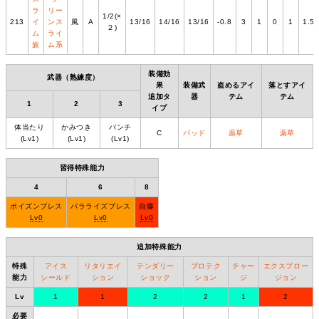
ラ
リー
1/2(×
213
イ
ンス
風
A
13/16
14/16
13/16
-0.8
3
1
0
1
1.5
２)
ム
ライ
族
ム系
装備効
武器（熟練度）
果
装備武
盗めるアイ
落とすアイ
追加タ
器
テム
テム
1
2
3
イプ
体当たり
かみつき
パンチ
C
パッド
薬草
薬草
(Lv1)
(Lv1)
(Lv1)
習得特殊能力
4
6
8
ポイズンブレス
パラライズブレス
自爆
Lv0
Lv0
Lv0
追加特殊能力
特殊
アイス
リタリエイ
テンダリー
プロテク
チャー
エクスプロー
能力
シールド
ション
ショック
ション
ジ
ジョン
Lv
1
1
2
2
1
2
必要