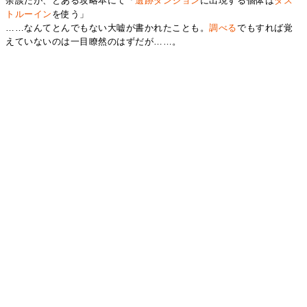
余談だが、とある攻略本にて「
遺跡ダンジョン
に出現する個体は
ダス
トルーイン
を使う」
……なんてとんでもない大嘘が書かれたことも。
調べる
でもすれば覚
えていないのは一目瞭然のはずだが……。