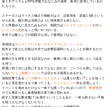
落とすアイテムもRPG序盤でおなじみの薬草。体内に保管しているの
だろうか。
ステータスはマイナス補正で移動力は３、正面等倍・背面1.5倍という
やられ役。敵の時は当然のように特殊能力も持たない。
ただ序盤ゆえに目立たぬものの、戦闘力は
ジャイアントバット
だの
エ
レメンタル
だのもっと弱いやつがいる。
本作では敵としての戦闘力も決して最弱位ではない。
習得技は
ポイズンブレス
と
パラライズブレス
。
あと自爆。
前作まで使えた分裂は今作では攻撃回避時にちょこっと分裂するだけ
になった。
麻痺の方を得意とする設定なのか、麻痺に強く眠りに弱いという設定
を持つ。
普通に戦う分には気にするまでもない話だが、こいつらを倒してはな
らない
ちょこ覚醒イベント
では活かせる場面もあるかも。
*6
強制出撃である
リーザ
の
ホールドエネミー
は通りが悪い
ことを知って
いると安定度がまるで違ってくる。
ドリームノック
等を活用しよう。
イベントを進めるだけなら一体でも残っていればいいので、
呪縛拳
だ
けでも事足りるし最悪移動力差で振り切れるが、
倒すと悲痛な断末魔(？)を残すということもあり、一体も倒さない不殺
を狙う人も少なくないだろう。
なお、村人スライムも何故かラヴィッシュで捕獲可能。