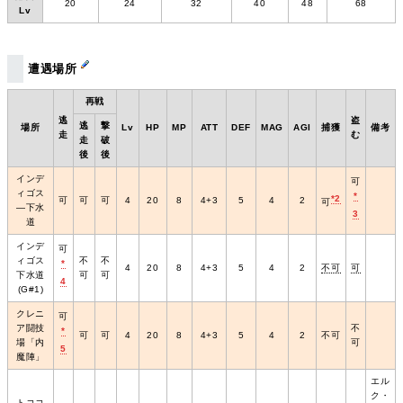
20
24
32
40
48
68
Lv
遭遇場所
再戦
逃
盗
逃
撃
場所
Lv
HP
MP
ATT
DEF
MAG
AGI
捕獲
備考
走
む
走
破
後
後
インデ
可
ィゴス
*
*2
可
可
可
4
20
8
4+3
5
4
2
可
―下水
3
道
インデ
可
ィゴス
不
不
*
4
20
8
4+3
5
4
2
不可
可
下水道
可
可
4
(G#1)
クレニ
可
ア闘技
不
*
可
可
4
20
8
4+3
5
4
2
不可
場「内
可
5
魔陣」
エル
ク・
トココ