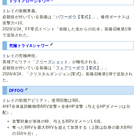
トライアローシャワー
トレイ
の覚醒奥義。
必殺技が付いている装備は「
パワーボウ【零式】
」。修得ボーナスは
攻撃力+10。
2020/1/24、FF零式イベント「命賭した友からの伝令」装備召喚第1弾
で追加された。
究極トライAシャワー
トレイ
の究極神技。
英雄アビリティ「
フリーズショット
」が極化される。
必殺技が付いている装備は「
フェアリーボウ【零式】
」。
2026/4/24、「クリスタルダンジョン(零式)」装備召喚第1弾で追加され
た。
DFFOO
トレイ
の初期アビリティ。使用回数は9回。
4HIT全体遠距離物理BRV攻撃＋全体HP攻撃（与えるHPダメージは分
配）。
攻撃対象が単体の時、与えるBRVダメージ1.6倍。
奪ったBRVを最大BRVを超えて加算する（上限は自身の最大BRV
の150％分）。