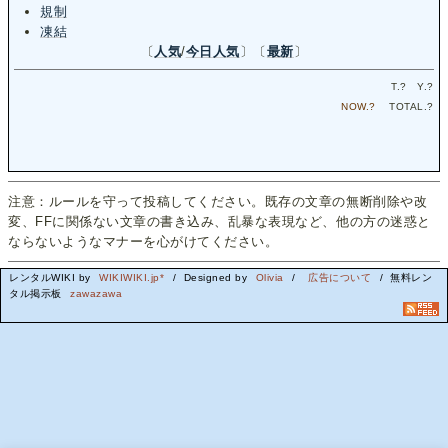
規制
凍結
〔
人気
/
今日人気
〕〔
最新
〕
T.
?
Y.
?
NOW.
?
TOTAL.
?
注意：ルールを守って投稿してください。既存の文章の無断削除や改
変、FFに関係ない文章の書き込み、乱暴な表現など、他の方の迷惑と
ならないようなマナーを心がけてください。
レンタルWIKI by
WIKIWIKI.jp*
/ Designed by
Olivia
/
広告について
/ 無料レン
タル掲示板
zawazawa