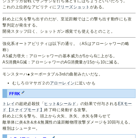
ジュデッカ会戦でサンザシを打ち落とすにはちょうどいいだろう。
これの上位的なアビリティに
フリーズショット
がある。
斜め上に矢を撃ち出すのだが、至近距離ではこの撃ち出す動作にも攻
撃判定が発生する。
開発スタッフ曰く、ショットガン感覚でも使えるとのこと。
強化系オートアビリティは以下の通り。（ASはアローシャワーの略
称）
AS威力増大：アローシャワーの基本威力が5から6に上がる。
AS消費AG減：アローシャワーのAG消費量が15から10に減る。
モンスターハ●ターポータブル3rdの曲射みたいだな。
むしろロマサガ２の
アローレイン
に近いかも
FFRK
トレイ
の超絶必殺技「
ヒット&シールド
」の効果で付与される
EXモー
ド
【スナイプモード】
終了時に発動する攻撃。
斜め上に矢を撃ち、頭上から火矢、氷矢、水矢を降らせて
敵単体に炎&氷&水&無属性の遠距離物理攻撃ダメージを10回与える。
種別はシューター。