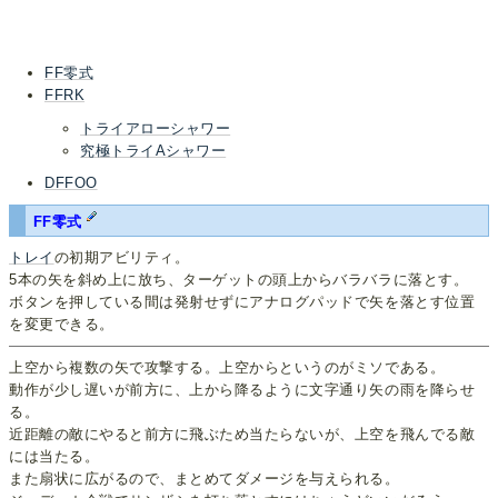
FF零式
FFRK
トライアローシャワー
究極トライAシャワー
DFFOO
FF零式
トレイ
の初期アビリティ。
5本の矢を斜め上に放ち、ターゲットの頭上からバラバラに落とす。
ボタンを押している間は発射せずにアナログパッドで矢を落とす位置
を変更できる。
上空から複数の矢で攻撃する。上空からというのがミソである。
動作が少し遅いが前方に、上から降るように文字通り矢の雨を降らせ
る。
近距離の敵にやると前方に飛ぶため当たらないが、上空を飛んでる敵
には当たる。
また扇状に広がるので、まとめてダメージを与えられる。