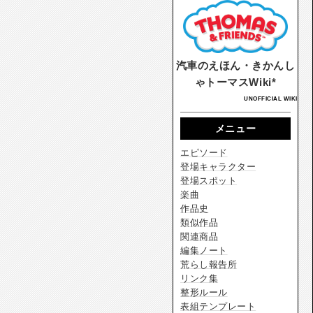
汽車のえほん・きかんし
ゃトーマスWiki*
UNOFFICIAL WIKI
メニュー
エピソード
登場キャラクター
登場スポット
楽曲
作品史
類似作品
関連商品
編集ノート
荒らし報告所
リンク集
整形ルール
表組テンプレート