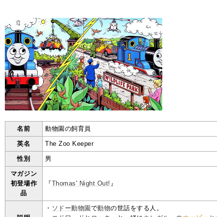
名前
動物園の飼育員
英名
The Zoo Keeper
性別
男
マガジン
初登場作
『
Thomas' Night Out!
』
品
・
ソドー動物園
で
動物
の世話をする人。