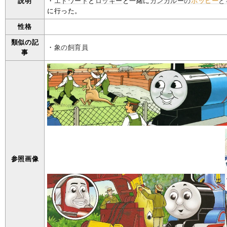
説明
・
エドワード
と
ロッキー
と一緒に
カンガルーの
ホッピー
と
に行った。
性格
類似の記
・
象の飼育員
事
参照画像