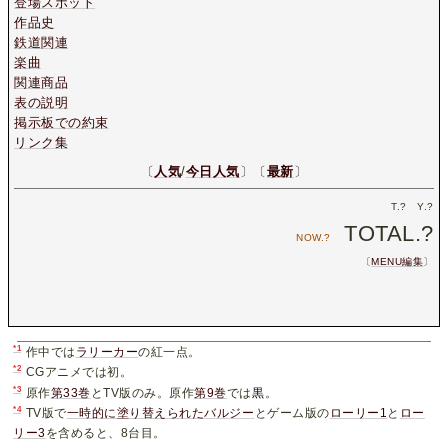
登場スポット
作品史
鉄道関連
楽曲
関連商品
表の説明
掲示板での約束
リンク集
〔
人気
/
今日人気
〕〔
最新
〕
T.
?
Y.
?
TOTAL.
?
NOW.
?
〔
MENU編集
〕
*1
作中では
ラリーカー
の紅一点。
*2
CGアニメでは初。
*3
原作
第33巻
とTV版のみ。原作
第9巻
では
黒
。
*4
TV版で
一時的に
塗り替えられた
バルジー
とゲーム版の
ローリー1
と
ロー
リー3
を含めると、8台目。