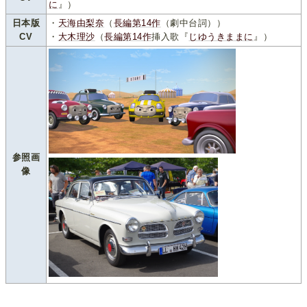
に
』）
日本版
・
天海由梨奈
（
長編第14作
（劇中台詞））
CV
・
大木理沙
（
長編第14作
挿入歌『
じゆうきままに
』）
参照画
像