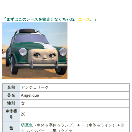
「まずはこのレースを完走しなくちゃね、
エース
。」
名前
アンジェリーク
英名
Angelique
性別
女
車体番
26
号
萌葱色
（車体＆字体＆ランプ）＋
白
（車体＆ライン）＋
銀
色
色
（バンパー）＋
黒
（タイヤ）