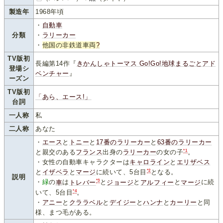
製造年
1968年頃
・
自動車
分類
・
ラリーカー
・
他国の非鉄道車両
?
TV版初
長編第14作『
きかんしゃトーマス Go!Go!地球まるごとアド
登場シ
ベンチャー
』
ーズン
TV版初
「あら、エース!」
台詞
一人称
私
二人称
あなた
・
エース
と
トニー
と
17番のラリーカー
と
63番のラリーカー
*1
と親交のある
フランス
出身の
ラリーカー
の女の子
。
・女性の自動車キャラクターは
キャロライン
と
エリザベス
*2
と
イザベラ
と
マージ
に続いて、5台目
となる。
説明
*3
・
緑
の
車
は
トレバー
と
ジョージ
と
アルフィー
と
マージ
に続
*4
いて、5台目
。
・
アニー
と
クララベル
と
デイジー
と
ハンナ
と
カーリー
と同
様、まつ毛がある。