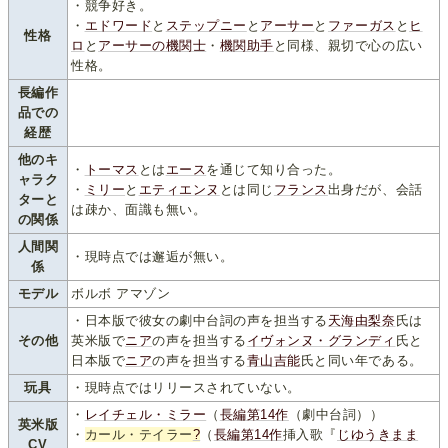
・競争好き。
・
エドワード
と
ステップニー
と
アーサー
と
ファーガス
と
ヒ
性格
ロ
と
アーサーの機関士
・
機関助手
と同様、親切で心の広い
性格。
長編作
品での
経歴
他のキ
・
トーマス
とは
エース
を通じて知り合った。
ャラク
・
ミリー
と
エティエンヌ
とは同じ
フランス
出身だが、会話
ターと
は疎か、面識も無い。
の関係
人間関
・現時点では邂逅が無い。
係
モデル
ボルボ アマゾン
・日本版で彼女の劇中台詞の声を担当する
天海由梨奈
氏は
その他
英米版で
ニア
の声を担当する
イヴォンヌ・グランディ
氏と
日本版で
ニア
の声を担当する
青山吉能
氏と同い年である。
玩具
・現時点ではリリースされていない。
・
レイチェル・ミラー
（
長編第14作
（劇中台詞））
英米版
・
カール・テイラー
?
（
長編第14作
挿入歌『
じゆうきまま
CV