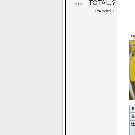
TOTAL.
?
NOW.
?
〔
MENU編集
〕
「
名
英
性