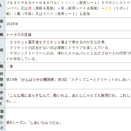
プ＆タイヤ＆ホイール＆カウル）＋
薄灰色
（座席シート）※マガジンストー
色
ンパー）又は
赤
（屋根＆風船）＋
紫
（座席シート＆風船）＋
金色
（リボン）
船）＋
黒
（字体）又は
濃灰色
（座席シート）も追加
造
1926年
年
線
トーマスの支線
・
クリケット選手達
を
クリケット場
まで乗せるのが主な仕事。
・クリケットの試合がない日は優雅にドライブを楽しんでいる。
用
・マガジンストーリーにのみ、壊れた
メールバン
と
ミルクフロート
の代理で
ドが存在している。
類
・
車
作
登
第18巻『
がんばりやの機関車
』第3話「ステップニーとクリケットのしあい
巻
作
「こんな風に走らすなんて、酷いわよ。あたしにゃとても無理だわ。これじ
台
わ。」
詞
V版
登
シ
第4シーズン
『
しあいちゅうだん
』
ズ