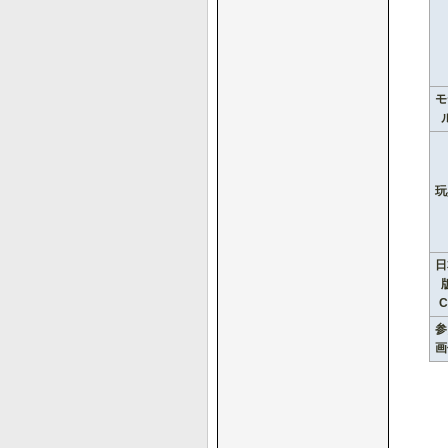
モ
玩
日
C
参
画