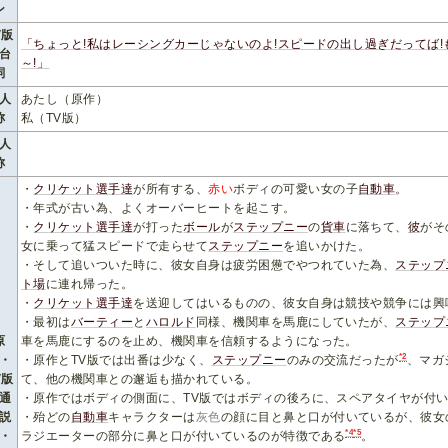
ン
V版
「ちょっと!私はレーシングカーじゃないのよ!スピードの出し過ぎだってば!
台
～!」
詞
人
あたし（原作）
称
私（TV版）
人
称
・
クリケット選手達
が所有する、
赤い
ボディの可愛い女の子
自動車
。
・年式が古い為、よくオーバーヒートを起こす。
・
クリケット選手達
が打った
ボール
が
ステップニー
の
貨車
に落ちて、
彼
がそ
女に乗って猛スピードで走らせて
ステップニー
を追いかけた。
・そして追いついた時に、彼女自身は疲労困憊でやつれていた為、
ステップ
ト場
に連れ帰った。
・
クリケット選手達
を送迎してはいるものの、彼女自身は競技や競争には興
・最初は
バーティー
と
ハロルド
同様、機関車を馬鹿にしていたが、
ステップ
原
車を馬鹿にするのを止め、機関車を信頼するようになった。
*2
・
・原作とTV版では出番は少なく、
ステップニー
のみの交流だったが
、マガ
V版
て、他の機関車との邂逅も描かれている。
通
・原作ではボディの側面に、TV版ではボディの後ろに、スペアタイヤが付
説
・殆どの
自動車
キャラクターは
灰色
の顔に目と鼻と口が付いているが、彼女
*4
*5
・
ラジエーターの部分に鼻と口が付いているのが特徴である
。