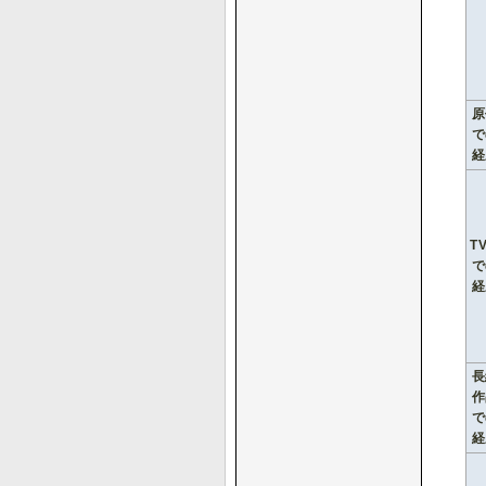
原
で
経
T
で
経
長
作
で
経