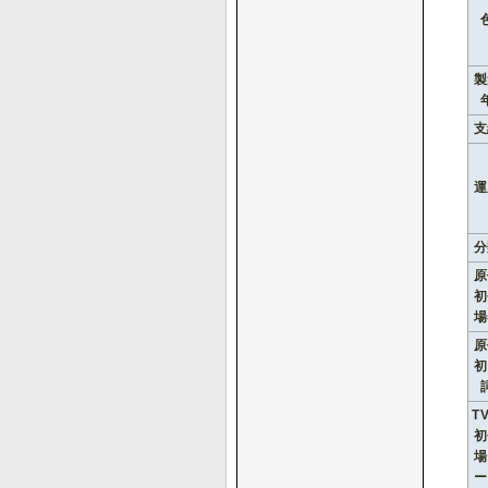
製
支
運
分
原
初
場
原
初
T
初
場
ー