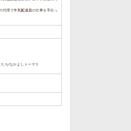
の代理で
牛乳配達員
の仕事を手伝っ
またち/なかよしトーマス