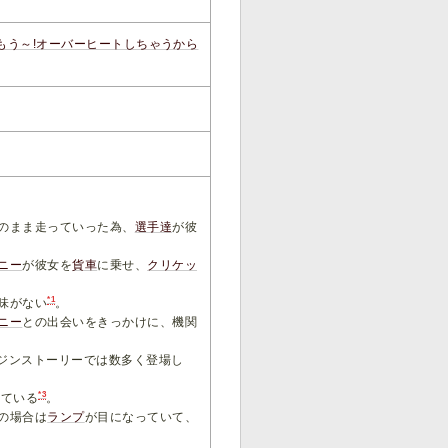
もう～!オーバーヒートしちゃうから
のまま走っていった為、
選手達
が彼
ニー
が彼女を
貨車
に乗せ、
クリケッ
*1
味がない
。
ニー
との出会いをきっかけに、機関
ジンストーリーでは数多く登場し
*3
いている
。
の場合は
ランプ
が目になっていて、