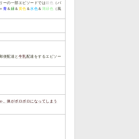
リーの一部エピソードでは
銀色
（バ
＋
青
＆
緑
＆
黄色
＆
水色
＆
薄緑色
（風
郵便配達と
牛乳
配達をするエピソー
」
ゃ、体がボロボロになってしまう