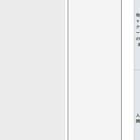
他
ャ
ク
ー
の
人
関