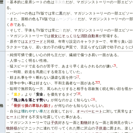
歴
・基本的に座席シートの色は
薄灰色
だが、マガジンストーリーの一部エピソ
る。
・バンパーの色はTV版では常に
黒
だが、マガジンストーリーの一部エピソ
・また、屋根の色もTV版では
ムーングレイ
だが、マガジンストーリーの一
く
赤
である。
・そして、字体もTV版では常に
白
だが、マガジンストーリーの一部エピソ
・マガジンストーリーでは
彼女にそっくりな消防自動車
が登場する。
・原作では
エドワード
と同様、年寄り設定のキャラクターで、年寄り臭い話
ラクターであり、若い女の子の様な声質で、舌足らずな口調で幼子のように
・純情可憐で優しい心の持ち主だが、繊細で傷つき易い一面がある。
・人懐っこく明るい性格。
*6
・猛スピードで走るのが苦手で、あまり早く走らされるのが嫌い
。
・一時期、鉄道を馬鹿にする発言をしていた。
*7
・頼まれ事を中々断れない謙虚な面を持つ
。
*8
*9
・競争や争い事は好まない、平和主義者な一面がある
。
・聡明で無邪気な一方、罵られたりすると相手を容赦無く睨む怖い顔を覗か
*10
・『
速さ
』より『
安全
』を優先するタイプ
。
*11
・
「飛ぶ鳥を落とす勢い」
が何なのかよく知らない
。
格
・
「骨折り損の草臥れ儲け」
が何なのかも知らないらしい。
・自分は
壊れやすい車
だと自覚しており、
オーバーヒート
に対して異常なま
ヒート
に対する不安を吐露していた事がある。
・マガジンストーリーでは
子供
好きな一面と
動物
好きな一面と面倒見が良い
牧師様
がピクニックに連れて行ってくれた際に沢山の
子供達
に囲まれ、楽し