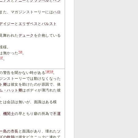
ニアス
と
アニー
と
クララベル
と
ヘン
また、マガジンストーリーには
ハロ
デイジー
と
エリザベス
と
バルスト
見舞われた
デューク
を介抱している
模様。
*16
は無かった
。
*17
。
*18
*19
の警告を聞かない時がある
。
ジンストーリーでは動けなくなった
ト卿
は彼女を助けたのが原因で、体
ム・ハット卿
はボディが薄汚れた彼
。
とは会話は無いが、面識はある模
、
機関士
の早とちり癖の所為で
不運
ー島の市長
と面識があり、壊れた
ソ
ズの牧師
は彼女ピクニックに連れて