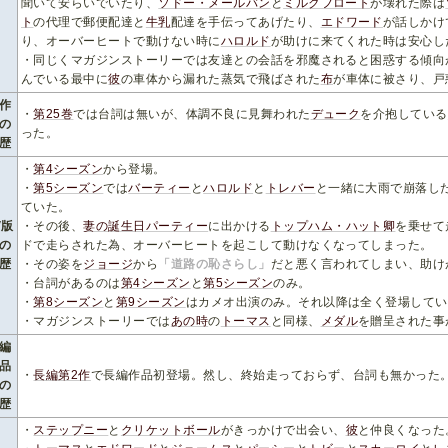
聞いて安らいでいたり、
ソドー・メールバン
と
ミルクフロート
が壊れた際は
ト
の代理で郵便配達と
牛乳
配達を手伝ってあげたり、
エドワード
が話しかけ
り、オーバーヒートで動けない時に
ハロルド
が助けに来てくれた時は安心し
・同じくマガジンストーリーでは友達との会話を邪魔されると困惑する傾向
んでいる最中に
彼
の車体から漏れた蒸気で飛ばされた
布
が車体に被さり、戸
作
・
第25巻
では台詞は無いが、体調不良に見舞われた
デューク
を介抱している
の
った。
歴
・
第4シーズン
から登場。
・
第5シーズン
では
バーティー
と
ハロルド
と
トレバー
と一緒に大雨で崩落し
ていた。
V版
・その後、
妻の誕生日パーティー
に出かける
トップハム・ハット卿
を乗せて
の
ドで走らされた為、オーバーヒートを起こして動けなくなってしまった。
歴
・その姿を
ジョージ
から
「道路の恥さらし」
だと悪く言われてしまい、助け
・台詞があるのは
第4シーズン
と
第5シーズン
のみ。
・
第8シーズン
と
第9シーズン
はカメオ出演のみ。それ以降は全く登場してい
・マガジンストーリーでは
あの時
の
トーマス
と同様、
メダル
を贈呈された事
編
品
・
長編第2作
で長編作品初登場。然し、終始走っておらず、台詞も無かった
の
歴
・
ステップニー
と
クリケットボール
がきっかけで出会い、
彼
と仲良くなった