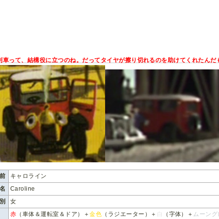
列車って、結構役に立つのね。だってタイヤが擦り切れるのを助けてくれたんだも
前
キャロライン
名
Caroline
別
女
赤
（車体＆運転室＆ドア）＋
金色
（ラジエーター）＋
白
（字体）＋
ムーング