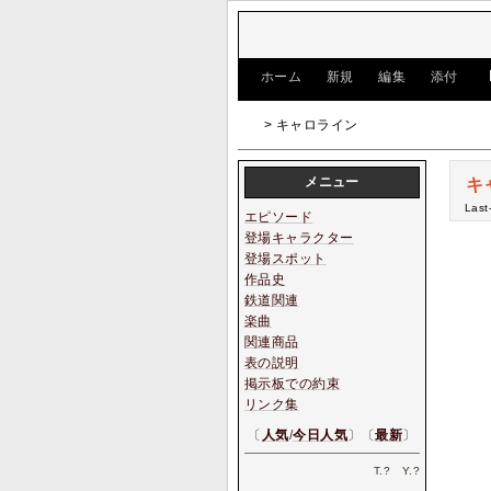
[
ホーム
|
新規
|
編集
|
添付
]
> キャロライン
メニュー
キ
Last
エピソード
登場キャラクター
登場スポット
作品史
鉄道関連
楽曲
関連商品
表の説明
掲示板での約束
リンク集
〔
人気
/
今日人気
〕〔
最新
〕
T.
?
Y.
?