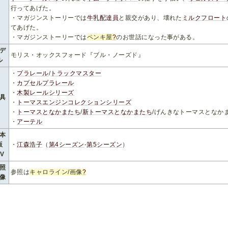
行ってあげた。
・マガジンストーリーでは
牛乳配達員
と親交があり、壊れた
ミルクフロート
てあげた。
・マガジンストーリーでは
ペンキ屋
?
のお世話になった事がある。
デ
モリス・オックスフォード『ブル・ノーズド』
ル
・
プラレール
/
トラックマスター
・
カプセルプラレール
・
木製レールシリーズ
具
・
トーマスエンジンコレクションシリーズ
・
トーマスとなかまたち
/
新トーマスとなかまたち
/げんきなトーマスとなか
・
アーテル
本
版
・
江森浩子
（
第4シーズン
-
第5シーズン
）
V
照
参照は
キャロライン/画像
?
像