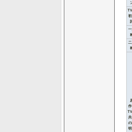
T
初
一
二
作
T
共
の
明