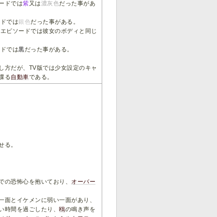
ードでは
紫
又は
濃灰色
だった事があ
ードでは
銀色
だった事がある。
部エピソードでは彼女のボディと同じ
ードでは
黒
だった事がある。
し方だが、TV版では少女設定のキャ
喋る
自動車
である。
せる。
での恐怖心を抱いており、
オーバー
一面とイケメンに弱い一面があり、
い時間を過ごしたり、
鴎
の鳴き声を