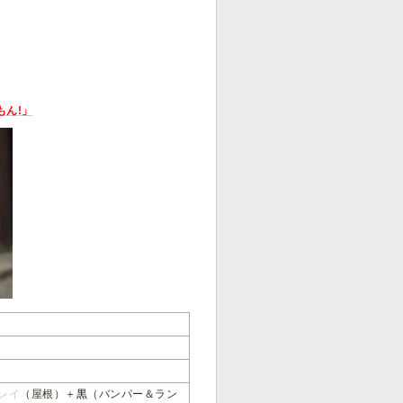
ん!」
レイ
（屋根）＋
黒
（バンパー＆ラン