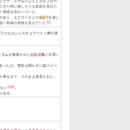
ソドー・メールバン
と
ミルクフロー
てきた時に嬉しそうな笑顔を見せた
た表情を浮かべていた。
があり、
エドワード
との
会話
?
を楽し
*12
惑い気味の表情を見せていた
。
ファルコン
と
スチュアート
と擦れ違
た
ダム
が修復された
記念式典
に出席し
走ったが、警告も聞かずに猛スピー
が来るまで、そのまま放置された。
*13
*14
ない
。
がある。
。
。