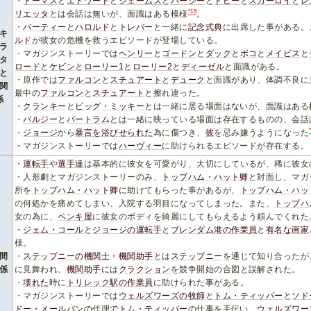
・
トーマス
と
エドワード
と
ジェームス
と
パーシー
と
トビー
と
スカーロイ
と
レ
*15
リエッタ
とは会話は無いが、面識はある模様
。
・
バーティー
と
ハロルド
と
トレバー
と一緒に
記念式典
に出席した事がある。
キ
ルド
が彼女の危機を救うエピソードが登場している。
ラ
・マガジンストーリーでは
ヘンリー
と
ゴードン
と
ダック
と
ボコ
と
メイビス
と
タ
ロード
と
ケビン
と
ローリー1
と
ローリー2
と
ディーゼル
と面識がある。
と
・原作では
ファルコン
と
スチュアート
と
デューク
と面識があり、体調不良に
関
最中の
ファルコン
と
スチュアート
と擦れ違った。
係
・
クランキー
と
ビッグ・ミッキー
とは一緒に居る場面はないが、面識はある
・
バルジー
と
バートラム
とは一緒に映っている場面は存在するものの、会話
・
ジョージ
から
暴言を浴びせられた
為に傷つき、
彼
を忌み嫌うようになった
・マガジンストーリーでは
ハーヴィー
に助けられるエピソードが存在する。
・
運転手
や
選手達
は基本的に彼女を可愛がり、大切にしているが、稀に彼女
・人形劇とマガジンストーリーのみ、
トップハム・ハット卿
と対面し、マガ
所を
トップハム・ハット卿
に助けてもらった事があるが、
トップハム・ハッ
の何処かを痛めてしまい、入院する羽目になってしまった。また、
トップハ
女の為に、
ペンキ屋
に彼女のボディを綺麗にしてもらえるよう頼んでくれた
・
ジェム・コール
と
ジョージの運転手
と
ブレンダム港の作業員
と
有名な画家
様。
間
・
ステップニーの機関士
・
機関助手
とは
ステップニー
を通じて知り合ったが
係
に見舞われ、
機関助手
には
クラクション
を競争開始の合図と誤解された。
・
壊れた
時に
トリレック駅の作業員
に助けられた事がある。
・マガジンストーリーでは
ウェルズワーズの牧師
と
トム・ティッパー
と
ソド
ドー・メールバン
の代理で
トム・ティッパー
の仕事を手伝い、
ウェルズワー