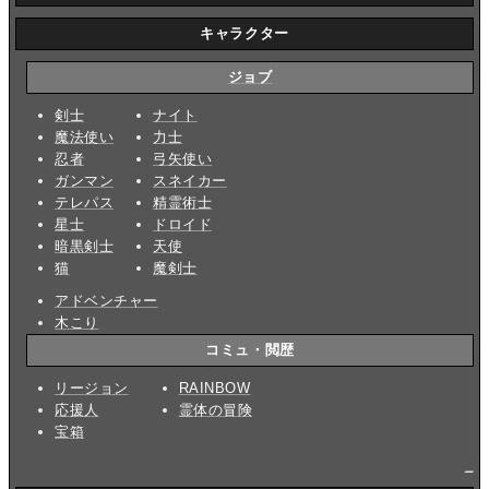
キャラクター
ジョブ
剣士
ナイト
魔法使い
力士
忍者
弓矢使い
ガンマン
スネイカー
テレパス
精霊術士
星士
ドロイド
暗黒剣士
天使
猫
魔剣士
アドベンチャー
木こり
コミュ・閲歴
リージョン
RAINBOW
応援人
霊体の冒険
宝箱
_