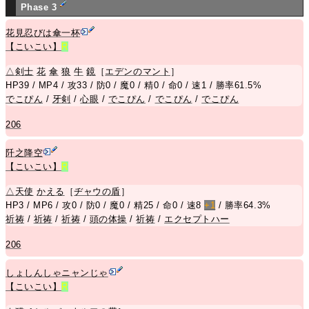
Phase 3
花見忍びは傘一杯
【こいこい】
R
△
剣士
花
傘
狼
牛
鏡
［
エデンのマント
］
HP39 / MP4 / 攻33 / 防0 / 魔0 / 精0 / 命0 / 速1 / 勝率61.5%
でこぴん
/
牙剣
/
心眼
/
でこぴん
/
でこぴん
/
でこぴん
206
阡之降空
【こいこい】
R
△
天使
かえる
［
ヂャウの盾
］
HP3 / MP6 / 攻0 / 防0 / 魔0 / 精25 / 命0 / 速8
+1
/ 勝率64.3%
祈祷
/
祈祷
/
祈祷
/
頭の体操
/
祈祷
/
エクセプトハー
206
しょしんしゃニャンじゃ
【こいこい】
R