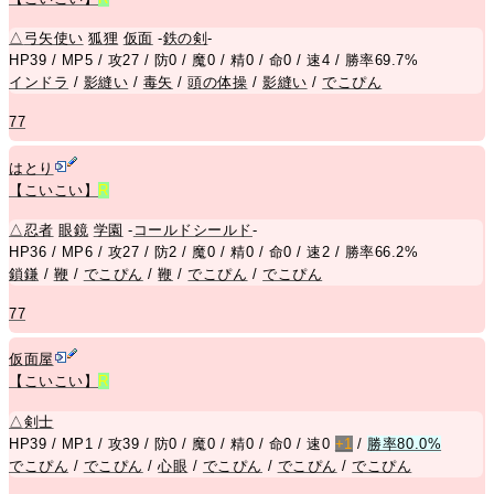
△
弓矢使い
狐狸
仮面
-
鉄の剣
-
HP39 / MP5 / 攻27 / 防0 / 魔0 / 精0 / 命0 / 速4 / 勝率69.7%
インドラ
/
影縫い
/
毒矢
/
頭の体操
/
影縫い
/
でこぴん
77
はとり
【こいこい】
R
△
忍者
眼鏡
学園
-
コールドシールド
-
HP36 / MP6 / 攻27 / 防2 / 魔0 / 精0 / 命0 / 速2 / 勝率66.2%
鎖鎌
/
鞭
/
でこぴん
/
鞭
/
でこぴん
/
でこぴん
77
仮面屋
【こいこい】
R
△
剣士
HP39 / MP1 / 攻39 / 防0 / 魔0 / 精0 / 命0 / 速0
+1
/
勝率80.0%
でこぴん
/
でこぴん
/
心眼
/
でこぴん
/
でこぴん
/
でこぴん