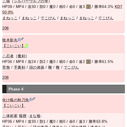
△
猫
［
シルバーウルフの帯
］
HP39 / MP4 / 攻30 / 防0 / 魔0 / 精0 / 命0 / 速3
+1
/ 勝率64.3%
KD7
50.0%
まねっこ
/
まねっこ
/
でこぴん
/
まねっこ
/
まねっこ
/
でこぴん
208
陰木影丸
【こいこい】
R
△
忍者
［
魔剣
］
HP36 / MP8 / 攻24 / 防2 / 魔0 / 精0 / 命0 / 速2
+1
/ 勝率61.5%
苦無
/
手裏剣
/
頭の体操
/
鞭
/
鞭
/
でこぴん
208
Phase 4
化け狐の秋刀魚
【こいこい】
△
体術家
狐狸
-
まな板
-
HP36 / MP4 / 攻30 / 防1 / 魔0 / 精0 / 命0 / 速3 / 勝率63.8%