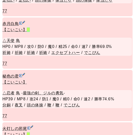
足払い
/
足払い
/
頭の体操
/
体当たり
/
頭の体操
/
体当たり
77
赤月白鳥
【こいこい】
R
△
天使
鳥
HP0 / MP8 / 攻0 / 防0 / 魔0 / 精25 / 命0 / 速7 / 勝率69.0%
祈祷
/
祈祷
/
祈祷
/
祈祷
/
エクセプトハー
/
でこぴん
77
秘色の君
【こいこい】
△
忍者
鳥
-
最強の剣、ジルの勇気
-
HP39 / MP8 / 攻24 / 防1 / 魔0 / 精0 / 命0 / 速2 / 勝率74.6%
分銅
/
夜叉
/
頭の体操
/
鞭
/
鞭
/
でこぴん
77
火灯しの邪尾
【こいこい】
R