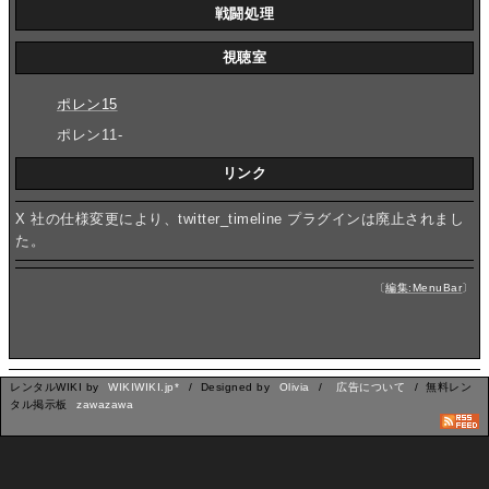
戦闘処理
視聴室
ポレン15
ポレン11-
リンク
X 社の仕様変更により、twitter_timeline プラグインは廃止されまし
た。
〔
編集:MenuBar
〕
レンタルWIKI by
WIKIWIKI.jp*
/ Designed by
Olivia
/
広告について
/ 無料レン
タル掲示板
zawazawa