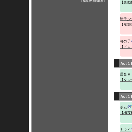
〔
編集:MenuBar
〕
【裏動
迷子少
【魔輝
弓の子
【ドロ
Act 1
居合Ｋ
【タン
Act 1
ポム
【極夜
キウイ