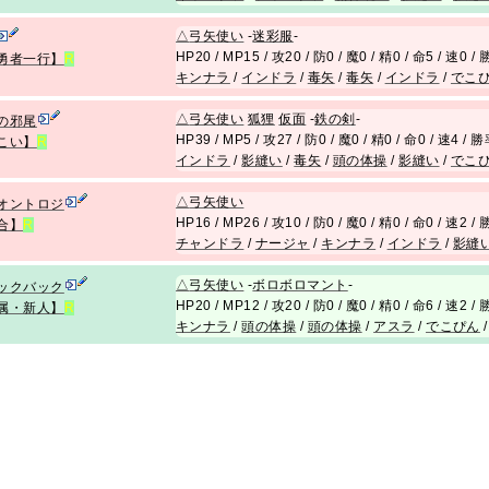
△
弓矢使い
-
迷彩服
-
HP20 / MP15 / 攻20 / 防0 / 魔0 / 精0 / 命5 / 速0 
勇者一行】
R
キンナラ
/
インドラ
/
毒矢
/
毒矢
/
インドラ
/
でこ
△
弓矢使い
狐狸
仮面
-
鉄の剣
-
の邪尾
HP39 / MP5 / 攻27 / 防0 / 魔0 / 精0 / 命0 / 速4 / 
こい】
R
インドラ
/
影縫い
/
毒矢
/
頭の体操
/
影縫い
/
でこ
△
弓矢使い
オントロジ
HP16 / MP26 / 攻10 / 防0 / 魔0 / 精0 / 命0 / 速2 
合】
R
チャンドラ
/
ナージャ
/
キンナラ
/
インドラ
/
影縫
△
弓矢使い
-
ボロボロマント
-
ックバック
HP20 / MP12 / 攻20 / 防0 / 魔0 / 精0 / 命6 / 速2 
属・新人】
R
キンナラ
/
頭の体操
/
頭の体操
/
アスラ
/
でこぴん