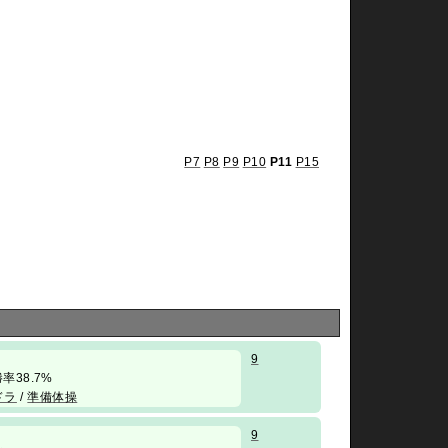
P7
P8
P9
P10
P11
P15
9
/ 勝率38.7%
ドラ
/
準備体操
9