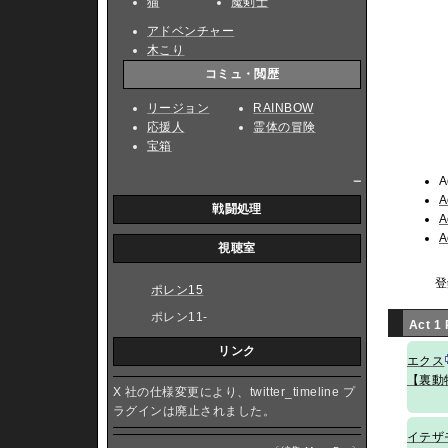
猫
魔剣士
アドベンチャー
木こり
コミュ・閲歴
リージョン
RAINBOW
応援人
霊体の冒険
宝箱
_
A
A
戦闘処理
A
A
視聴室
登
ポレン15
ポレン11-
Act 1
リンク
エクス
【裏動
X 社の仕様変更により、twitter_timeline プ
ラグインは廃止されました。
イテザ