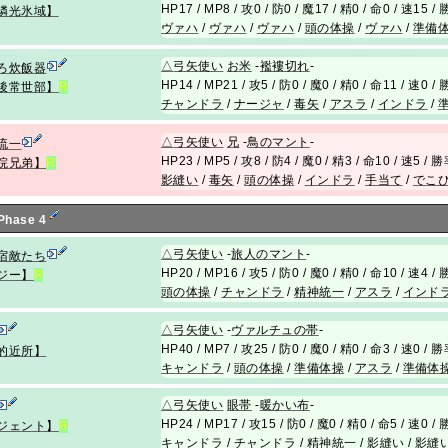
HP17 / MP8 / 攻0 / 防0 / 魔17 / 精0 / 命0 / 速15 
燐光氷域】
ヴァハ
/
ヴァハ
/
ヴァハ
/
頭の体操
/
ヴァハ
/
準備
△
弓矢使い
お米
-
襤褸切れ
-
ろ炊飯器
HP14 / MP21 / 攻5 / 防0 / 魔0 / 精0 / 命11 / 速0 
後常世部】
R
チャンドラ
/
ナージャ
/
毒矢
/
アスラ
/
インドラ
/
△
弓矢使い
兄
-
鳥のマント
-
流一
HP23 / MP5 / 攻8 / 防4 / 魔0 / 精3 / 命10 / 速5 / 
院兄弟】
R
影縫い
/
毒矢
/
頭の体操
/
インドラ
/
手当て
/
でこ
 Phase 4
△
弓矢使い
-
旅人のマント
-
宿敵たち
HP20 / MP16 / 攻5 / 防0 / 魔0 / 精0 / 命10 / 速4 
ジー】
R
頭の体操
/
チャンドラ
/
精神統一
/
アスラ
/
インド
△
弓矢使い
-
ヴァルチュの帯
-
HP40 / MP7 / 攻25 / 防0 / 魔0 / 精0 / 命3 / 速0 / 
的近所】
キャンドラ
/
頭の体操
/
準備体操
/
アスラ
/
準備体
△
弓矢使い
眼帯
-
暖かい布
-
HP24 / MP17 / 攻15 / 防0 / 魔0 / 精0 / 命5 / 速0 
ジェント】
R
キャンドラ
/
チャンドラ
/
精神統一
/
影縫い
/
影縫