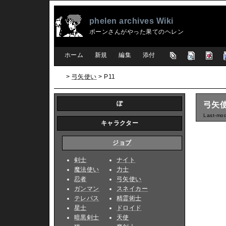
phelen archives Wiki
ポーンさんがやった果てのヘレン
[
ホーム
|
新規
|
編集
|
添付
]
>
弓矢使い
> P11
ぽ
弓矢使
Last-mod
キャラクター
ジョブ
剣士
ナイト
魔法使い
力士
忍者
弓矢使い
ガンマン
スネイカー
テレパス
精霊術士
星士
ドロイド
暗黒剣士
天使