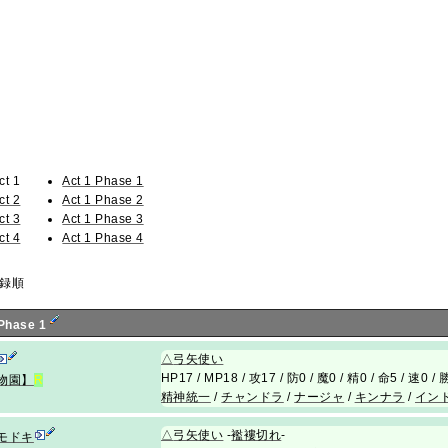
ct 1
Act 1 Phase 1
ct 2
Act 1 Phase 2
ct 3
Act 1 Phase 3
ct 4
Act 1 Phase 4
録順
 Phase 1
△
弓矢使い
HP17 / MP18 / 攻17 / 防0 / 魔0 / 精0 / 命5 / 速0 
物園】
R
精神統一
/
チャンドラ
/
ナージャ
/
キンナラ
/
イン
△
弓矢使い
-
襤褸切れ
-
モドキ