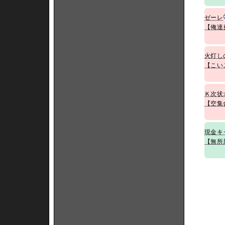
ゼーレ
【俺達
火灯し
【こい
Ｋ次状
【空集
現金キ
【無所