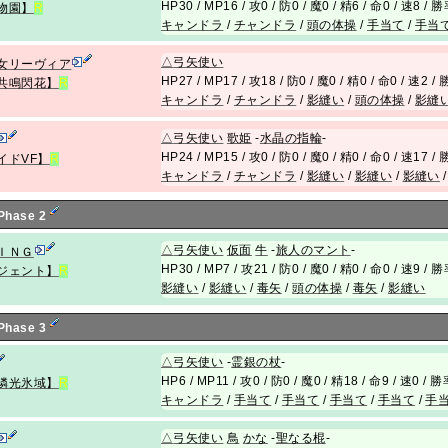
HP30 / MP16 / 攻0 / 防0 / 魔0 / 精6 / 命0 / 速8 / 
物園】
R
キャンドラ
/
チャンドラ
/
頭の体操
/
手当て
/
手当
△
弓矢使い
女リーヴィア
HP27 / MP17 / 攻18 / 防0 / 魔0 / 精0 / 命0 / 速2 
共鳴閃花】
R
キャンドラ
/
チャンドラ
/
影縫い
/
頭の体操
/
影縫
△
弓矢使い
歌
姫
-
水晶の指輪
-
HP24 / MP15 / 攻0 / 防0 / 魔0 / 精0 / 命0 / 速17 
イドVF】
R
キャンドラ
/
チャンドラ
/
影縫い
/
影縫い
/
影縫い
 Phase 2
△
弓矢使い
仮面
牛
-
旅人のマント
-
ＩＮＧ
HP30 / MP7 / 攻21 / 防0 / 魔0 / 精0 / 命0 / 速9 / 
ジェント】
R
影縫い
/
影縫い
/
毒矢
/
頭の体操
/
毒矢
/
影縫い
 Phase 3
△
弓矢使い
-
霊銀の杖
-
HP6 / MP11 / 攻0 / 防0 / 魔0 / 精18 / 命9 / 速0 / 
燐光氷域】
R
キャンドラ
/
手当て
/
手当て
/
手当て
/
手当て
/
手
△
弓矢使い
鳥
かな
-
聖なる棍
-