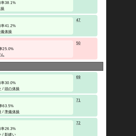
/ 勝率38.1%
体操
47
/ 勝率41.2%
準備体操
50
勝率25.0%
ぴん
69
/ 勝率30.0%
ラ
/
頭の体操
71
勝率63.5%
操
/
準備体操
72
/ 勝率26.3%
い
/
影縫い