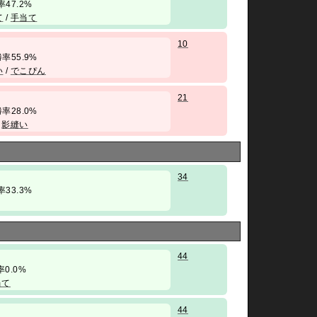
勝率47.2%
て
/
手当て
10
/ 勝率55.9%
い
/
でこぴん
21
/ 勝率28.0%
/
影縫い
34
勝率33.3%
44
勝率0.0%
当て
44