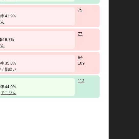
75
/ 勝率41.9%
ぴん
77
勝率69.7%
ぴん
67
/ 勝率35.3%
109
い
/
影縫い
112
/ 勝率44.0%
/
でこぴん