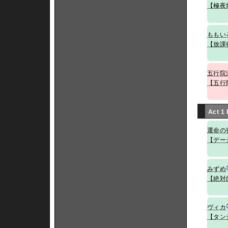
【極夜
ももい
【放課
五行院
【五行
Act 1
運命の
【デー
みずめ
【絶対
ヴィカ
【タン