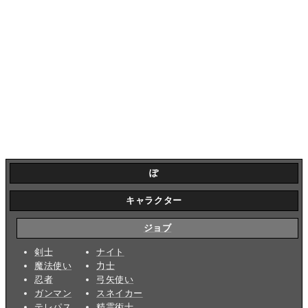
ぽ
キャラクター
ジョブ
剣士
ナイト
魔法使い
力士
忍者
弓矢使い
ガンマン
スネイカー
テレパス
精霊術士