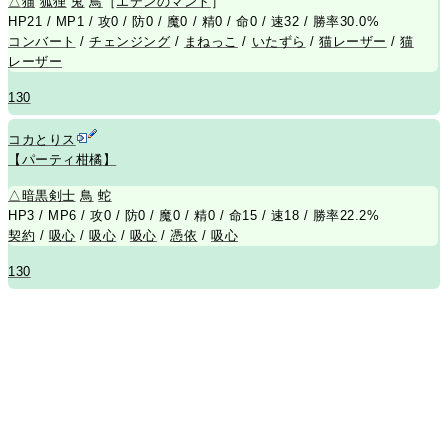
△
猫
狐狸
兎
鳥
［
エデンのマント
］
HP21 / MP1 / 攻0 / 防0 / 魔0 / 精0 / 命0 / 速32 / 勝率30.0%
コンバート
/
チェンジング
/
まねっこ
/
いたずら
/
猫レーザー
/
猫
レーザー
130
コカとりス
【パーティ柑橘】
△
暗黒剣士
鳥
蛇
HP3 / MP6 / 攻0 / 防0 / 魔0 / 精0 / 命15 / 速18 / 勝率22.2%
契約
/
吸心
/
吸心
/
吸心
/
憑依
/
吸心
130