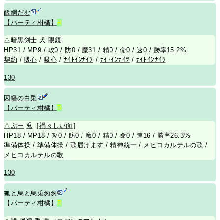
飯綱だむ
【パーティ柑橘】
R
△
暗黒剣士
犬
眼鏡
HP31 / MP9 / 攻0 / 防0 / 魔31 / 精0 / 命0 / 速0 / 勝率15.2%
契約
/
吸心
/
吸心
/
ﾅｲﾄｲﾝﾅｲﾂ
/
ﾅｲﾄｲﾝﾅｲﾂ
/
ﾅｲﾄｲﾝﾅｲﾂ
130
因幡の白兎
【パーティ柑橘】
R
△
ぷー
兎
［
禍々しい面
］
HP18 / MP18 / 攻0 / 防0 / 魔0 / 精0 / 命0 / 速16 / 勝率26.3%
準備体操
/
準備体操
/
歌届けます
/
精神統一
/
メヒコカルテルの歌
/
メヒコカルテルの歌
130
狐と烏と烏兎匆匆
【パーティ柑橘】
R