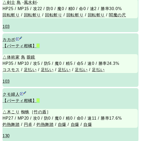
△
剣士
鳥
-
風水剣
-
HP25 / MP15 / 攻22 / 防0 / 魔0 / 精0 / 命0 / 速2 / 勝率30.0%
回転斬り
/
回転斬り
/
回転斬り
/
回転斬り
/
回転斬り
/
閻魔の尺
103
カカポ
【パーティ柑橘】
R
△
体術家
鳥
眼鏡
HP35 / MP10 / 攻5 / 防5 / 魔0 / 精5 / 命5 / 速0 / 勝率24.3%
コスモス
/
足払い
/
足払い
/
足払い
/
足払い
/
足払い
103
クモ婦人
【パーティ柑橘】
R
△
木こり
蜘蛛
［
竹の盾
］
HP27 / MP20 / 攻0 / 防0 / 魔0 / 精0 / 命0 / 速11 / 勝率17.6%
灼熱舞踏
/
円卓
/
灼熱舞踏
/
自爆
/
自爆
/
自爆
130