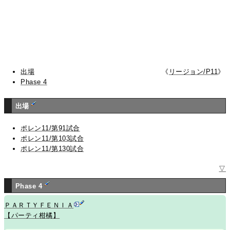
出場
《
リージョン/P11
》
Phase 4
出場
ポレン11/第91試合
ポレン11/第103試合
ポレン11/第130試合
▽
Phase 4
ＰＡＲＴＹＦＥＮＩＡ
【パーティ柑橘】