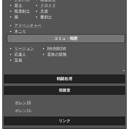
星士
ドロイド
暗黒剣士
天使
猫
魔剣士
アドベンチャー
木こり
コミュ・閲歴
リージョン
RAINBOW
応援人
霊体の冒険
宝箱
_
戦闘処理
視聴室
ポレン15
ポレン11-
リンク