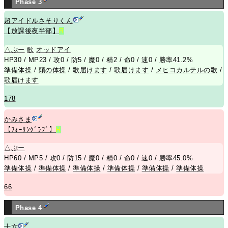
Phase 3
超アイドルさそりくん
【放課後夜半部】
R
△
ぷー
歌
オッドアイ
HP30 / MP23 / 攻0 / 防5 / 魔0 / 精2 / 命0 / 速0 / 勝率41.2%
準備体操
/
頭の体操
/
歌届けます
/
歌届けます
/
メヒコカルテルの歌
/
歌届けます
178
かみさま
【ﾌｫｰﾘﾝｸﾞﾗﾌﾞ】
R
△
ぷー
HP60 / MP5 / 攻0 / 防15 / 魔0 / 精0 / 命0 / 速0 / 勝率45.0%
準備体操
/
準備体操
/
準備体操
/
準備体操
/
準備体操
/
準備体操
66
Phase 4
十六