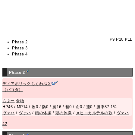
P9
P10
P11
Phase 2
Phase 3
Phase 4
Phase 2
ディアボリックちくわぶＸ
【パゴダ】
△
ぷー
食物
HP46 / MP14 / 攻0 / 防0 / 魔16 / 精0 / 命0 / 速0 / 勝率57.1%
ヴァハ
/
ヴァハ
/
頭の体操
/
頭の体操
/
メヒコカルテルの歌
/
ヴァハ
42