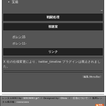
宝箱
_
戦闘処理
視聴室
ポレン15
ポレン11-
リンク
X 社の仕様変更により、twitter_timeline プラグインは廃止されまし
た。
〔
編集:MenuBar
〕
レンタルWIKI by
WIKIWIKI.jp*
/ Designed by
Olivia
/
広告について
/ 無料レン
タル掲示板
zawazawa