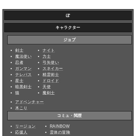
ぽ
キャラクター
ジョブ
剣士
ナイト
魔法使い
力士
忍者
弓矢使い
ガンマン
スネイカー
テレパス
精霊術士
星士
ドロイド
暗黒剣士
天使
猫
魔剣士
アドベンチャー
木こり
コミュ・閲歴
リージョン
RAINBOW
応援人
霊体の冒険