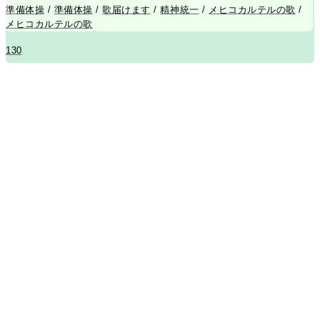
準備体操
/
準備体操
/
歌届けます
/
精神統一
/
メヒコカルテルの歌
/
メヒコカルテルの歌
130