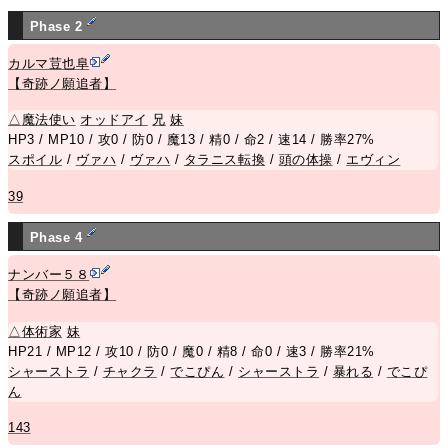
Phase 2
カルマ荳也阜
【奇跡ノ願追者】
△
魔法使い
オッドアイ
兄
妹
HP3 / MP10 / 攻0 / 防0 / 魔13 / 精0 / 命2 / 速14 / 勝率27%
スポイル
/
ヴァハ
/
ヴァハ
/
タラニス転換
/
頭の体操
/
エヴィン
39
Phase 4
ナンバー５８
【奇跡ノ願追者】
△
体術家
妹
HP21 / MP12 / 攻10 / 防0 / 魔0 / 精8 / 命0 / 速3 / 勝率21%
シャーストラ
/
チャクラ
/
でこぴん
/
シャーストラ
/
暴れる
/
でこぴ
ん
143