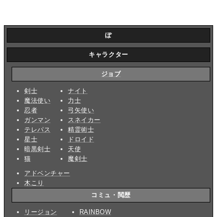
ぽ
キャラクター
ジョブ
剣士
ナイト
魔法使い
力士
忍者
弓矢使い
ガンマン
スネイカー
テレパス
精霊術士
星士
ドロイド
暗黒剣士
天使
猫
魔剣士
アドベンチャー
木こり
コミュ・閲歴
リージョン
RAINBOW