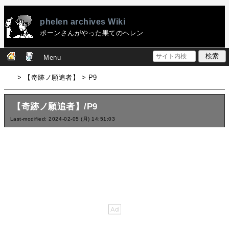
phelen archives Wiki
ポーンさんがやった果てのヘレン
Menu
> 【奇跡ノ願追者】 > P9
【奇跡ノ願追者】/P9
Last-modified: 2024-02-05 (月) 14:51:03