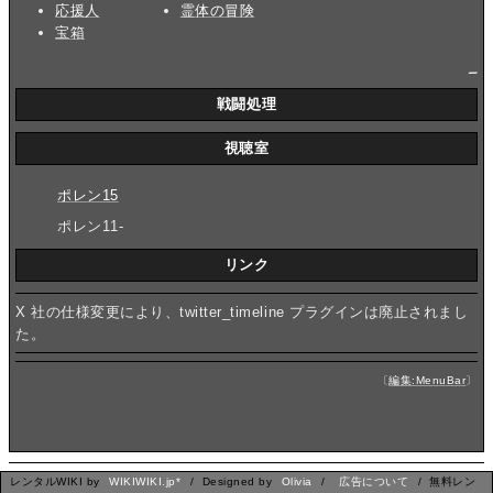
応援人
霊体の冒険
宝箱
_
戦闘処理
視聴室
ポレン15
ポレン11-
リンク
X 社の仕様変更により、twitter_timeline プラグインは廃止されまし
た。
〔
編集:MenuBar
〕
レンタルWIKI by
WIKIWIKI.jp*
/ Designed by
Olivia
/
広告について
/ 無料レン