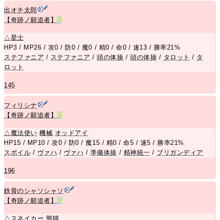
出オチ太郎
【奇跡ノ願追者】
R
△
星士
HP3 / MP26 / 攻0 / 防0 / 魔0 / 精0 / 命0 / 速13 / 勝率21%
ステファニア
/
ステファニア
/
頭の体操
/
頭の体操
/
タロット
/
タ
ロット
145
フィリシナ
【奇跡ノ願追者】
R
△
魔法使い
機械
オッドアイ
HP15 / MP10 / 攻0 / 防0 / 魔15 / 精0 / 命5 / 速5 / 勝率21%
スポイル
/
ヴァハ
/
ヴァハ
/
準備体操
/
精神統一
/
ブリガンディア
196
鉄骨のシャソシャソ
【奇跡ノ願追者】
R
△
スネイカー
熊
猫