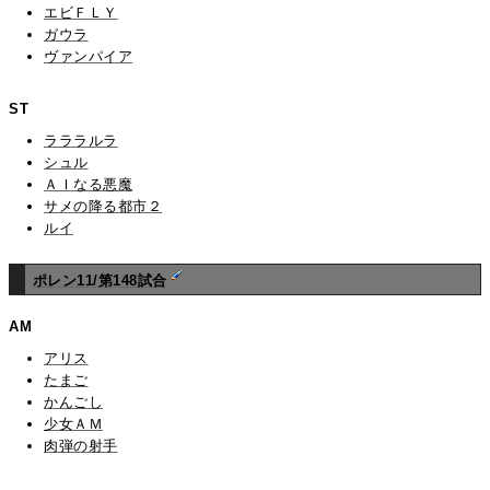
エビＦＬＹ
ガウラ
ヴァンパイア
ST
ラララルラ
シュル
ＡＩなる悪魔
サメの降る都市２
ルイ
ポレン11/第148試合
AM
アリス
たまご
かんごし
少女ＡＭ
肉弾の射手