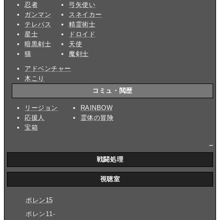
忍者
弓矢使い
ガンマン
スネイカー
テレパス
精霊術士
星士
ドロイド
暗黒剣士
天使
猫
魔剣士
アドベンチャー
木こり
コミュ・閲歴
リージョン
RAINBOW
応援人
霊体の冒険
宝箱
_
戦闘処理
視聴室
ポレン15
ポレン11-