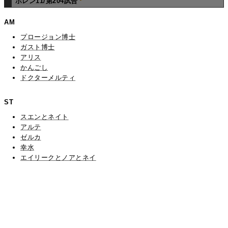
ポレン11/第204試合
AM
プロージョン博士
ガスト博士
アリス
かんごし
ドクターメルティ
ST
スエンとネイト
アルテ
ゼルカ
幸水
エイリークとノアとネイ