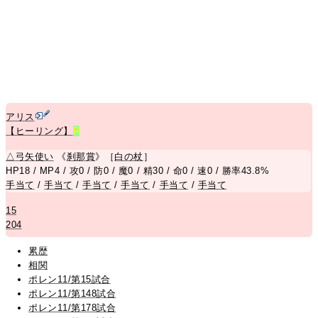
アリス
【ヒーリング】
R
△
弓矢使い
《
刹那賞
》［
白の杖
］
HP18 / MP4 / 攻0 / 防0 / 魔0 / 精30 / 命0 / 速0 / 勝率43.8%
手当て
/
手当て
/
手当て
/
手当て
/
手当て
/
手当て
15
204
累歴
相関
ポレン11/第15試合
ポレン11/第148試合
ポレン11/第178試合