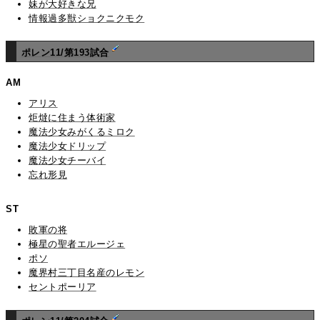
妹が大好きな兄
情報過多獣ショクニクモク
ポレン11/第193試合
AM
アリス
炬燵に住まう体術家
魔法少女みがくるミロク
魔法少女ドリップ
魔法少女チーバイ
忘れ形見
ST
敗軍の将
極星の聖者エルージェ
ポソ
魔界村三丁目名産のレモン
セントポーリア