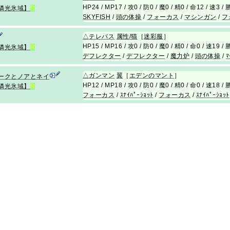
HP24 / MP17 / 攻0 / 防0 / 魔0 / 精0 / 命12 / 速3 
燐光氷域】
R
SKYFISH
/
頭の体操
/
フォーカス
/
マシンガン
/
フ
△
テレパス
属性/猫
［
迷彩服
］
HP15 / MP16 / 攻0 / 防0 / 魔0 / 精0 / 命0 / 速19 
燐光氷域】
R
デフレクター
/
デフレクター
/
魔力炉
/
頭の体操
/
ﾏ
△
ガンマン
翼
［
エデンのマント
］
ークとノアとネイ
HP12 / MP18 / 攻0 / 防0 / 魔0 / 精0 / 命0 / 速18 
燐光氷域】
R
フォーカス
/
ｽﾅｲﾊﾟｰｼｮｯﾄ
/
フォーカス
/
ｽﾅｲﾊﾟｰｼｮｯﾄ