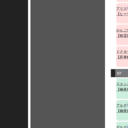
アリス
【ヒー
かんご
【精霊
ドクタ
【昇華
ST
スエン
【極夜
アルテ
【極夜
ゼルカ