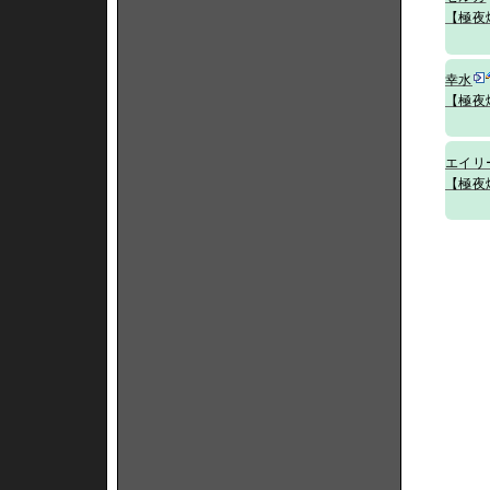
【極夜
幸水
【極夜
エイリ
【極夜