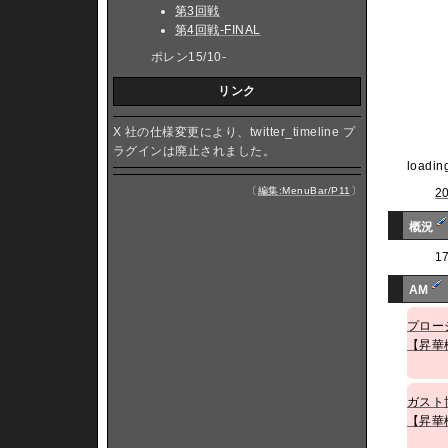
第3回戦
第4回戦-FINAL
ポレン15/10-
リンク
X 社の仕様変更により、twitter_timeline プ
ラグインは廃止されました。
loading
〔
編集:MenuBar/P11
〕
2
概況
1
AM
プロー
【昇華
ガスト
【昇華