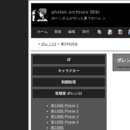
phelen archives Wiki
ポーンさんがやった果てのヘレン
[
ホーム
|
新規
|
編集
|
添付
]
>
ポレン11
> 第204試合
ぽ
ポレン
Last-mod
キャラクター
戦闘処理
視聴室 ポレン11
第1回戦 Phase 1
第1回戦 Phase 2
第1回戦 Phase 3
第1回戦 Phase 4
第2回戦