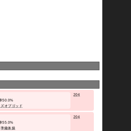
204
勝率50.0%
ッズオブゴッド
204
勝率55.0%
/
準備体操