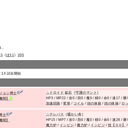
...
03
《
ぽ11
》
205
7:14 試合開始
△
ドロイド
鉱石
［
守護のマント
］
ジョン博士
HP3 / MP22 / 攻0 / 防0 / 魔0 / 精0 / 命0 / 速17 / 
機関】
R
加速回路
/
変形
/
コイル
/
頭の体操
/
頭の体操
/
ロ
△
テレパス
［
暖かい布
］
博士
HP15 / MP7 / 攻0 / 防0 / 魔0 / 精0 / 命0 / 速28 / 
機関】
魔力炉
/
インビジ
/
魔力炉
/
インビジ
/
技【００】