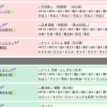
△
弓矢使い
《
刹那賞
》［
白の杖
］
HP18 / MP4 / 攻0 / 防0 / 魔0 / 精30 / 命0 / 速0 / 
リング】
R
手当て
/
手当て
/
手当て
/
手当て
/
手当て
/
手当て
△
忍者
眼鏡
《
刹那賞
》［
黒き目隠し
］
し
HP19 / MP21 / 攻15 / 防0 / 魔4 / 精0 / 命0 / 速0 /
死定都市】
R
分身
/
分身
/
夜叉
/
魔法剣
/
投石
/
投石
△
ナイト
スライム
仮面
［
竹の盾
］
ーメルティ
HP27 / MP14 / 攻0 / 防13 / 魔0 / 精0 / 命0 / 速4 
機関】
ﾎｰﾘｰｻｰｸﾙ
/
エリス
/
エリス
/
ヂャウ
/
ヂャウ
/
ヂャ
△
ナイト
兄
妹
［
ふしぎなつるぎ
］
とネイト
HP23 / MP5 / 攻2 / 防23 / 魔0 / 精0 / 命0 / 速3 / 
燐光氷域】
R
かばう
/
ヂャウ
/
聖剣
/
頭の体操
/
ヂャウ
/
でこぴ
△
魔法使い
鱗翅
［
朱の杖
］
HP20 / MP9 / 攻0 / 防0 / 魔20 / 精0 / 命8 / 速3 / 
燐光氷域】
R
エヴィン
/
オグマ
/
ヴァハ
/
エッチな妄想
/
ｶｰﾗﾁｬｸ
△
ガンマン