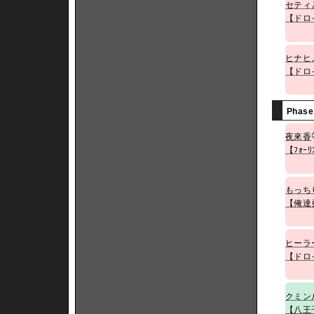
セティ
【ドロ
ヒナヒ
【ドロ
Phase
夜來香
【ﾌｫｰﾘ
もっち
【俺達
ヒーラ
【ドロ
クミン
【八王