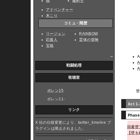
猫
魔剣士
アドベンチャー
木こり
コミュ・閲歴
リージョン
RAINBOW
応援人
霊体の冒険
宝箱
_
A
A
戦闘処理
A
視聴室
ポレン15
登
ポレン11-
Act 1
リンク
Phase
X 社の仕様変更により、twitter_timeline プ
回避壁
ラグインは廃止されました。
【壁を