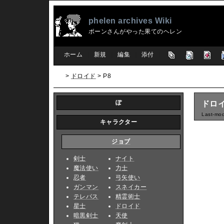
phelen archives Wiki
ポーンさんがやった果てのヘレン
[
ホーム
|
新規
|
編集
|
添付
]
>
ドロイド
> P8
ぽ
ドロイ
Last-mod
キャラクター
ジョブ
剣士
ナイト
魔法使い
力士
忍者
弓矢使い
ガンマン
スネイカー
テレパス
精霊術士
星士
ドロイド
暗黒剣士
天使