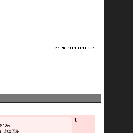
P7
P8
P9
P10
P11
P15
1
 勝率40%
路
/
加速回路