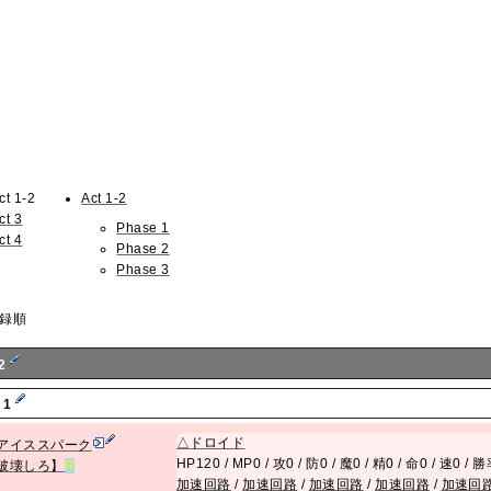
ct 1-2
Act 1-2
ct 3
Phase 1
ct 4
Phase 2
Phase 3
録順
-2
 1
△
ドロイド
アイススパーク
HP120 / MP0 / 攻0 / 防0 / 魔0 / 精0 / 命0 / 速0 /
破壊しろ】
R
加速回路
/
加速回路
/
加速回路
/
加速回路
/
加速回