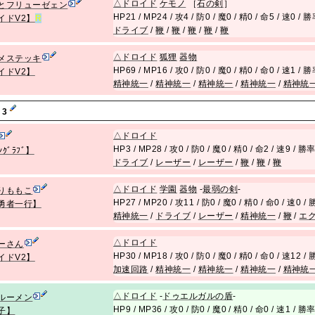
△
ドロイド
ケモノ
［
石の剣
］
とフリューゼェン
HP21 / MP24 / 攻4 / 防0 / 魔0 / 精0 / 命5 / 速0 /
イドV2】
R
ドライブ
/
鞭
/
鞭
/
鞭
/
鞭
/
鞭
△
ドロイド
狐狸
器物
メステッキ
HP69 / MP16 / 攻0 / 防0 / 魔0 / 精0 / 命0 / 速1 /
イドV2】
精神統一
/
精神統一
/
精神統一
/
精神統一
/
精神統
 3
△
ドロイド
HP3 / MP28 / 攻0 / 防0 / 魔0 / 精0 / 命2 / 速9 / 
ﾝｸﾞﾗﾌﾞ】
ドライブ
/
レーザー
/
レーザー
/
鞭
/
鞭
/
鞭
△
ドロイド
学園
器物
-
最弱の剣
-
りももこ
HP27 / MP20 / 攻11 / 防0 / 魔0 / 精0 / 命0 / 速0 
勇者一行】
精神統一
/
ドライブ
/
レーザー
/
精神統一
/
鞭
/
エ
△
ドロイド
ーさん
HP30 / MP18 / 攻0 / 防0 / 魔0 / 精0 / 命0 / 速12 
イドV2】
加速回路
/
精神統一
/
精神統一
/
精神統一
/
精神統
△
ドロイド
-
ドゥエルガルの盾
-
ルーメン
HP9 / MP36 / 攻0 / 防0 / 魔0 / 精0 / 命0 / 速1 / 勝
子】