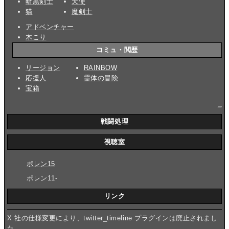
暗黒剣士
天使
猫
魔剣士
アドベンチャー
木こり
コミュ・閲歴
リージョン
RAINBOW
応援人
霊体の冒険
宝箱
_
戦闘処理
視聴室
ポレン15
ポレン11-
リンク
X 社の仕様変更により、twitter_timeline プラグインは廃止されまし
た。