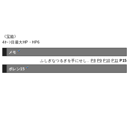
《
宝箱
》
4ﾀｰﾝ目最大HP・HP6
メモ
ふしぎなつるぎを手にせし..
P8
P9
P10
P11
P15
ポレン15