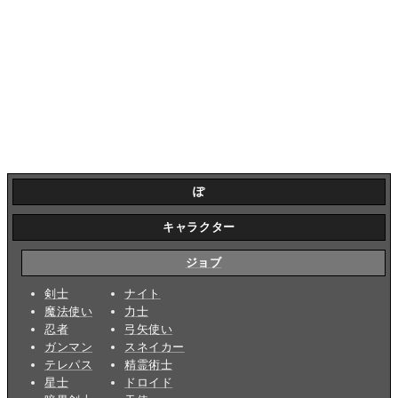
ぽ
キャラクター
ジョブ
剣士
ナイト
魔法使い
力士
忍者
弓矢使い
ガンマン
スネイカー
テレパス
精霊術士
星士
ドロイド