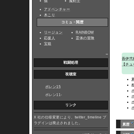
猫
魔剣士
アドベンチャー
木こり
コミュ・閲歴
リージョン
RAINBOW
応援人
霊体の冒険
宝箱
_
吾伊弐
戦闘処理
【チュ
視聴室
ポレン15
ポレン11-
リンク
X 社の仕様変更により、twitter_timeline プ
ラグインは廃止されました。
累歴