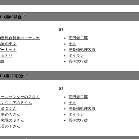
11/第80試合
ST
肉壁砲台持参のイナンナ
高円寺二郎
偽物の巫女
十六
アーミット
廃棄物処理装置
しゃとり
ポイラン
面影
吾伊弐行雄
1/第129試合
ST
コールセンターのＺさん
高円寺二郎
エンジニアのＦくん
十六
社畜Ｃくん
廃棄物処理装置
人事のＡさん
ポイラン
研究課のＳさん
吾伊弐行雄
店員のＴさん