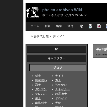
phelen archives Wiki
ポーンさんがやった果てのヘレン
[
ホーム
|
新規
|
編集
|
添付
]
> 吾伊弐行雄 > ポレン11
ぽ
吾伊弐
Last-mod
キャラクター
ジョブ
剣士
ナイト
魔法使い
力士
忍者
弓矢使い
ガンマン
スネイカー
テレパス
精霊術士
星士
ドロイド
暗黒剣士
天使