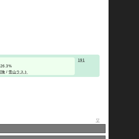
191
率26.3%
冒険
/
雪山ラスト
▽