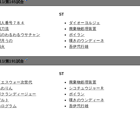
1/第165試合
ST
囚人番号７８４
ダイオーヨルジェ
四刀流
廃棄物処理装置
悪のわるわるウサチャン
ポイラン
望月うの
嘆きのウンディーネ
燐火
吾伊弐行雄
1/第191試合
ST
イエスウォー次世代
廃棄物処理装置
ふわりん
シコチュウジャーＲ
ガクランディージェー
ポイラン
アルト
嘆きのウンディーネ
ホログラム
吾伊弐行雄