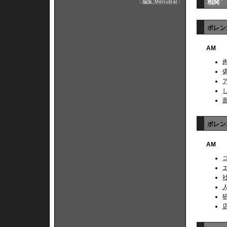
〔
編集:MenuBar
〕
相関
ポレン
AM
ポレン1
AM