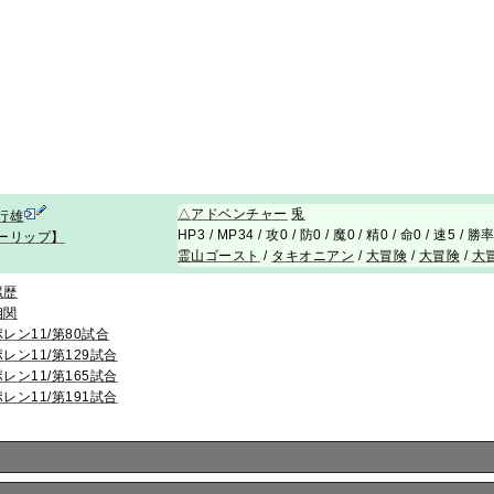
△
アドベンチャー
兎
行雄
HP3 / MP34 / 攻0 / 防0 / 魔0 / 精0 / 命0 / 速5 / 勝
ーリップ】
霊山ゴースト
/
タキオニアン
/
大冒険
/
大冒険
/
大
累歴
相関
ポレン11/第80試合
ポレン11/第129試合
ポレン11/第165試合
ポレン11/第191試合