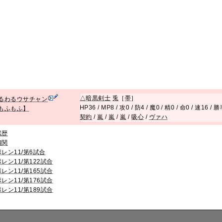
△
暗黒剣士
兎
［
帯
］
るわるウサチャン
HP36 / MP8 / 攻0 / 防4 / 魔0 / 精0 / 命0 / 速16 / 
もふもふ】
契約
/
嵐
/
嵐
/
嵐
/
吸心
/
ヴァハ
累歴
相関
ポレン11/第6試合
ポレン11/第122試合
ポレン11/第165試合
ポレン11/第176試合
ポレン11/第189試合