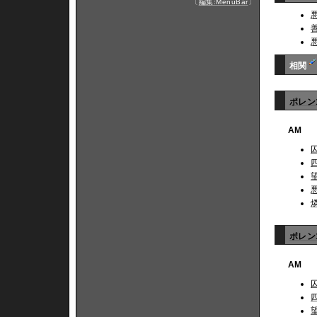
〔
編集:MenuBar
〕
相関
ポレン
AM
ポレン1
AM