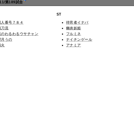
1/第189試合
ST
囚人番号７８４
待宵者イナバ
四刀流
幽炎妖姫
悪のわるわるウサチャン
フルミネ
望月うの
ナイチンゲール
燐火
アナミア