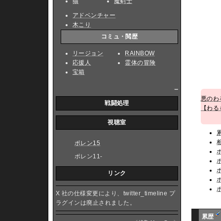
猫
魔剣士
アドベンチャー
木こり
コミュ・閲歴
リージョン
RAINBOW
応援人
霊体の冒険
宝箱
_
悪のわ
戦闘処理
【わる
視聴室
ポレン15
ポレン11-
リンク
X 社の仕様変更により、twitter_timeline プ
ラグインは廃止されました。
累歴