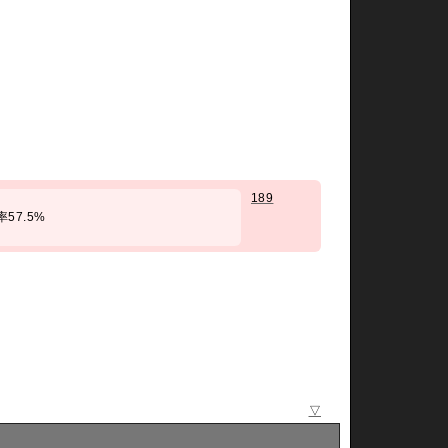
189
勝率57.5%
▽