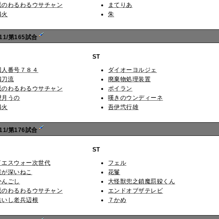
悪のわるわるウサチャン
まてりあ
燐火
朱
1/第165試合
ST
囚人番号７８４
ダイオーヨルジェ
四刀流
廃棄物処理装置
悪のわるわるウサチャン
ポイラン
望月うの
嘆きのウンディーネ
燐火
吾伊弐行雄
1/第176試合
ST
イエスウォー次世代
フェル
業が深いねこ
花鬘
かんごし
大怪獣兜之鎖魔罰躱くん
悪のわるわるウサチャン
エンドオブザテレビ
集いし老兵辺根
７かめ