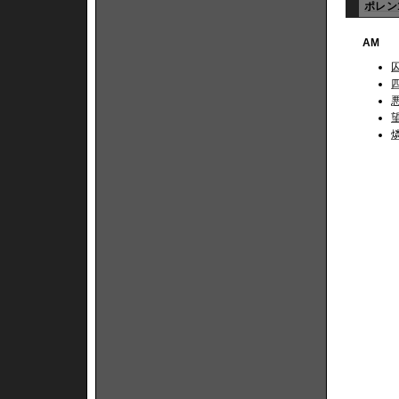
ポレン1
AM