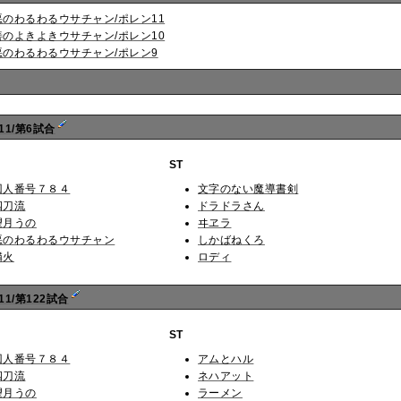
悪のわるわるウサチャン/ポレン11
善のよきよきウサチャン/ポレン10
悪のわるわるウサチャン/ポレン9
11/第6試合
ST
囚人番号７８４
文字のない魔導書剣
四刀流
ドラドラさん
望月うの
ヰヱラ
悪のわるわるウサチャン
しかばねくろ
燐火
ロディ
1/第122試合
ST
囚人番号７８４
アムとハル
四刀流
ネハアット
望月うの
ラーメン