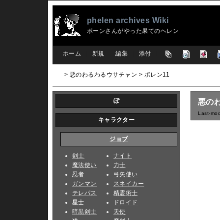
phelen archives Wiki
ポーンさんがやった果てのヘレン
[
ホーム
|
新規
|
編集
|
添付
]
> 悪のわるわるウサチャン > ポレン11
ぽ
悪のわ
Last-mod
キャラクター
ジョブ
剣士
ナイト
魔法使い
力士
忍者
弓矢使い
ガンマン
スネイカー
テレパス
精霊術士
星士
ドロイド
暗黒剣士
天使