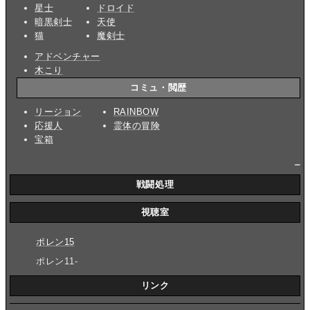
星士
ドロイド
暗黒剣士
天使
猫
魔剣士
アドベンチャー
木こり
コミュ・閲歴
リージョン
RAINBOW
応援人
霊体の冒険
宝箱
_
戦闘処理
視聴室
ポレン15
ポレン11-
リンク