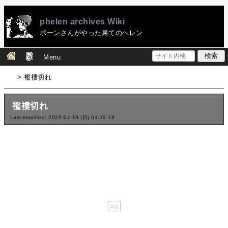
phelen archives Wiki
ポーンさんがやった果てのヘレン
Menu
> 襤褸切れ
襤褸切れ
Last-modified: 2025-01-19 (日) 01:19:18