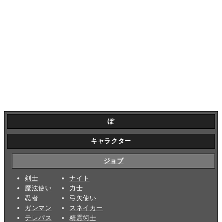
ぽ
キャラクター
ジョブ
剣士
ナイト
魔法使い
力士
忍者
弓矢使い
ガンマン
スネイカー
テレパス
精霊術士