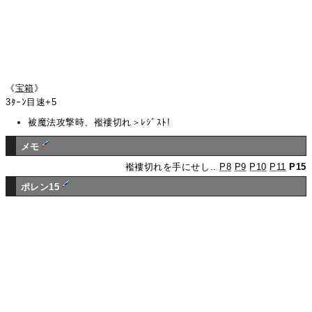
《
宝箱
》
3ﾀｰﾝ目速+5
被魔法攻撃時、襤褸切れ＞ﾚｼﾞｽﾄ!
メモ
襤褸切れを手にせし..
P8
P9
P10
P11
P15
ポレン15