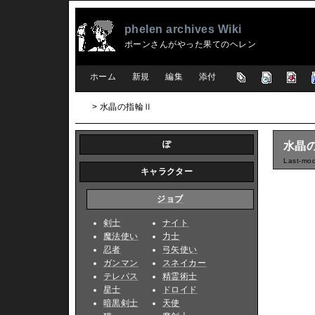
phelen archives Wiki
ポーンさんがやった果てのヘレン
[
ホーム
|
新規
|
編集
|
添付
]
> 水晶の指輪Ⅱ
ぽ
水晶
Last-mod
キャラクター
ジョブ
剣士
ナイト
魔法使い
力士
忍者
弓矢使い
ガンマン
スネイカー
テレパス
精霊術士
星士
ドロイド
暗黒剣士
天使