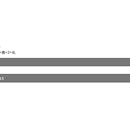
》
目<癒+2>化
15