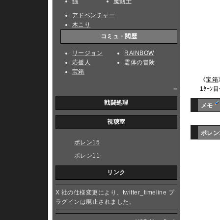
猫
魔剣士
アドベンチャー
木こり
コミュ・閲歴
リージョン
RAINBOW
応援人
霊体の冒険
宝箱
《
宝箱
_
1ﾀｰﾝ
戦闘処理
メモ
視聴室
ポレン
ポレン15
ポレン11-
リンク
X 社の仕様変更により、twitter_timeline プ
ラグインは廃止されました。