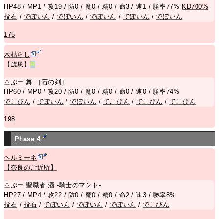
HP48 / MP1 / 攻19 / 防0 / 魔0 / 精0 / 命3 / 速1 / 勝率77%
KD700%
投石
/
でぽいん
/
でぽいん
/
でぽいん
/
でぽいん
/
でぽいん
175
木枯らし
【旋風】
R
△
ぷー
舞
［
石の剣
］
HP60 / MP0 / 攻20 / 防0 / 魔0 / 精0 / 命0 / 速0 / 勝率74%
でこぴん
/
でぽいん
/
でぽいん
/
でこぴん
/
でこぴん
/
でこぴん
198
Phase 4
ヘルミーネ
【奈良のご近所】
△
ぷー
聖職者
酒
-
騎士のマント
-
HP27 / MP4 / 攻22 / 防0 / 魔0 / 精0 / 命2 / 速3 / 勝率8%
投石
/
投石
/
でぽいん
/
でぽいん
/
でぽいん
/
でこぴん