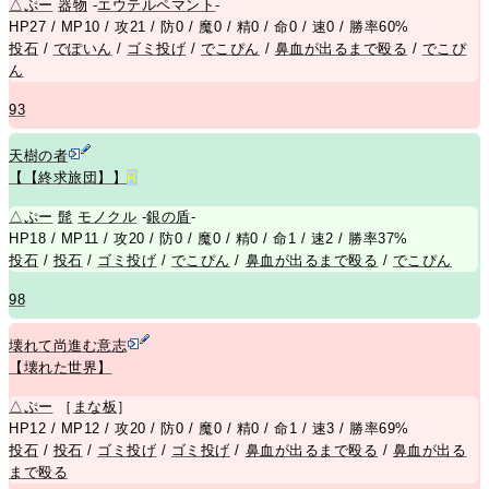
△
ぷー
器物
-
エウテルペマント
-
HP27 / MP10 / 攻21 / 防0 / 魔0 / 精0 / 命0 / 速0 / 勝率60%
投石
/
でぽいん
/
ゴミ投げ
/
でこぴん
/
鼻血が出るまで殴る
/
でこぴ
ん
93
天樹の者
【【終求旅団】】
R
△
ぷー
髭
モノクル
-
銀の盾
-
HP18 / MP11 / 攻20 / 防0 / 魔0 / 精0 / 命1 / 速2 / 勝率37%
投石
/
投石
/
ゴミ投げ
/
でこぴん
/
鼻血が出るまで殴る
/
でこぴん
98
壊れて尚進む意志
【壊れた世界】
△
ぷー
［
まな板
］
HP12 / MP12 / 攻20 / 防0 / 魔0 / 精0 / 命1 / 速3 / 勝率69%
投石
/
投石
/
ゴミ投げ
/
ゴミ投げ
/
鼻血が出るまで殴る
/
鼻血が出る
まで殴る