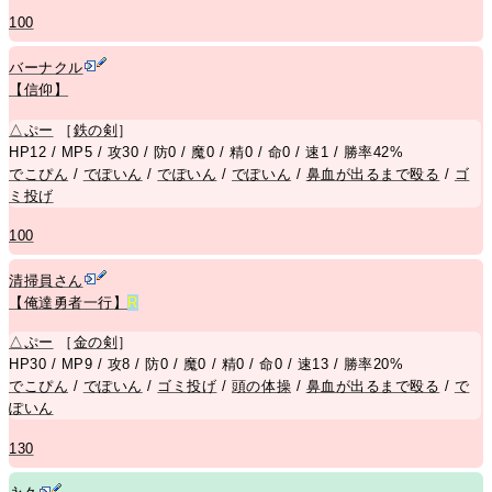
100
バーナクル
【信仰】
△
ぷー
［
鉄の剣
］
HP12 / MP5 / 攻30 / 防0 / 魔0 / 精0 / 命0 / 速1 / 勝率42%
でこぴん
/
でぽいん
/
でぽいん
/
でぽいん
/
鼻血が出るまで殴る
/
ゴ
ミ投げ
100
清掃員さん
【俺達勇者一行】
R
△
ぷー
［
金の剣
］
HP30 / MP9 / 攻8 / 防0 / 魔0 / 精0 / 命0 / 速13 / 勝率20%
でこぴん
/
でぽいん
/
ゴミ投げ
/
頭の体操
/
鼻血が出るまで殴る
/
で
ぽいん
130