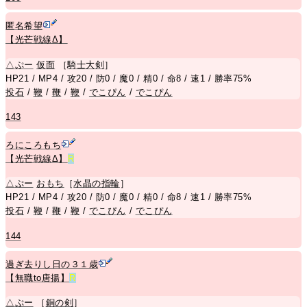
匿名希望
【光芒戦線Δ】
△
ぷー
仮面
［
騎士大剣
］
HP21 / MP4 / 攻20 / 防0 / 魔0 / 精0 / 命8 / 速1 / 勝率75%
投石
/
鞭
/
鞭
/
鞭
/
でこぴん
/
でこぴん
143
ろにころもち
【光芒戦線Δ】
R
△
ぷー
おもち
［
水晶の指輪
］
HP21 / MP4 / 攻20 / 防0 / 魔0 / 精0 / 命8 / 速1 / 勝率75%
投石
/
鞭
/
鞭
/
鞭
/
でこぴん
/
でこぴん
144
過ぎ去りし日の３１歳
【無職to唐揚】
R
△
ぷー
［
銅の剣
］