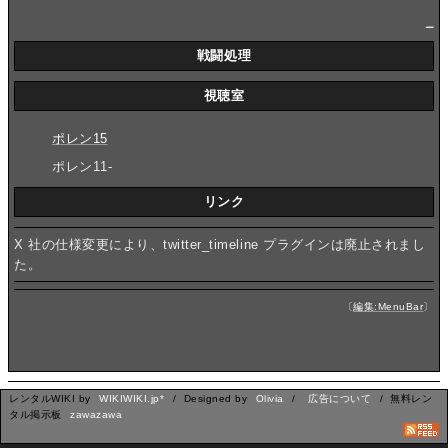
_
戦闘処理
視聴室
ポレン15
ポレン11-
リンク
X 社の仕様変更により、twitter_timeline プラグインは廃止されまし
た。
〔
編集:MenuBar
〕
レンタルWIKI by
WIKIWIKI.jp*
/ Designed by
Olivia
/
広告について
/ 無料レン
タル掲示板
zawazawa