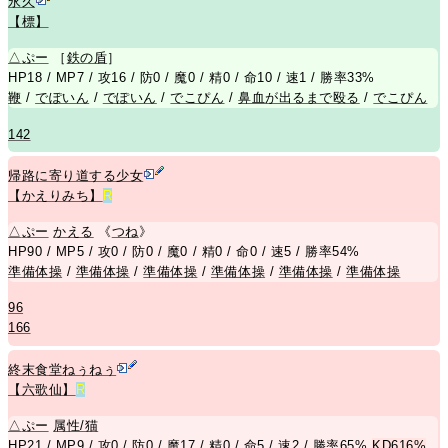
永久
【標】
△
ぷー
［
鉄の盾
］
HP18 / MP7 / 攻16 / 防0 / 魔0 / 精0 / 命10 / 速1 / 勝率33%
鞭
/
でぽいん
/
でぽいん
/
でこぴん
/
鼻血が出るまで殴る
/
でこぴん
142
帰路に寄り道する少女
【かえりみち】
R
△
ぷー
かえる
《
つね
》
HP90 / MP5 / 攻0 / 防0 / 魔0 / 精0 / 命0 / 速5 / 勝率54%
準備体操
/
準備体操
/
準備体操
/
準備体操
/
準備体操
/
準備体操
96
166
終末食堂ねぅねぅ
【六歌仙】
R
△
ぷー
属性/猫
HP21 / MP9 / 攻0 / 防0 / 魔17 / 精0 / 命5 / 速2 / 勝率65%
KD616%