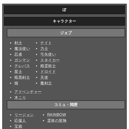
ぽ
キャラクター
ジョブ
剣士
ナイト
魔法使い
力士
忍者
弓矢使い
ガンマン
スネイカー
テレパス
精霊術士
星士
ドロイド
暗黒剣士
天使
猫
魔剣士
アドベンチャー
木こり
コミュ・閲歴
リージョン
RAINBOW
応援人
霊体の冒険
宝箱