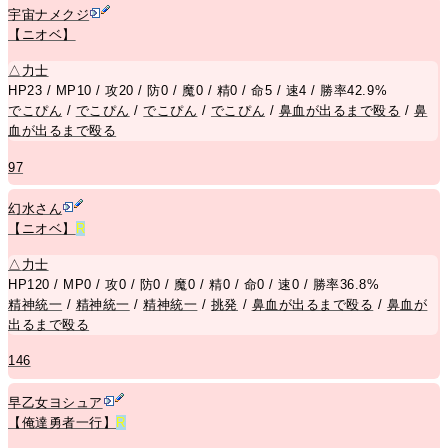
宇宙ナメクジ
【ニオベ】
△
力士
HP23 / MP10 / 攻20 / 防0 / 魔0 / 精0 / 命5 / 速4 / 勝率42.9%
でこぴん
/
でこぴん
/
でこぴん
/
でこぴん
/
鼻血が出るまで殴る
/
鼻
血が出るまで殴る
97
幻水さん
【ニオベ】
R
△
力士
HP120 / MP0 / 攻0 / 防0 / 魔0 / 精0 / 命0 / 速0 / 勝率36.8%
精神統一
/
精神統一
/
精神統一
/
挑発
/
鼻血が出るまで殴る
/
鼻血が
出るまで殴る
146
早乙女ヨシュア
【俺達勇者一行】
R