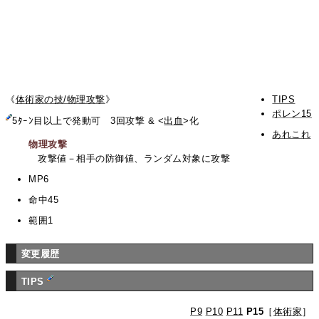
《
体術家の技/物理攻撃
》
TIPS
ポレン15
5ﾀｰﾝ目以上で発動可 3回攻撃 & <
出血
>化
あれこれ
物理攻撃
攻撃値－相手の防御値、ランダム対象に攻撃
MP6
命中45
範囲1
変更履歴
TIPS
P9
P10
P11
P15
［
体術家
］