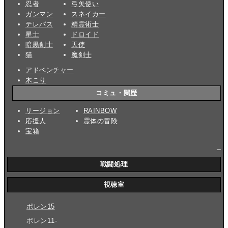
忍者
弓矢使い
ガンマン
スネイカー
テレパス
精霊術士
星士
ドロイド
暗黒剣士
天使
猫
魔剣士
アドベンチャー
木こり
コミュ・閲歴
リージョン
RAINBOW
応援人
霊体の冒険
宝箱
_
戦闘処理
視聴室
ポレン15
ポレン11-