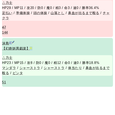
△
力士
HP29 / MP11 / 攻20 / 防0 / 魔0 / 精3 / 命3 / 速0 / 勝率36.4%
足払い
/
準備体操
/
頭の体操
/
山落とし
/
鼻血が出るまで殴る
/
チャ
クラ
47
144
沫島
【幻創妖異戯楽】
R
△
力士
HP23 / MP15 / 攻8 / 防0 / 魔0 / 精12 / 命0 / 速0 / 勝率18.8%
マンダラ
/
シャーストラ
/
シャーストラ
/
体当たり
/
鼻血が出るまで
殴る
/
ビンタ
51