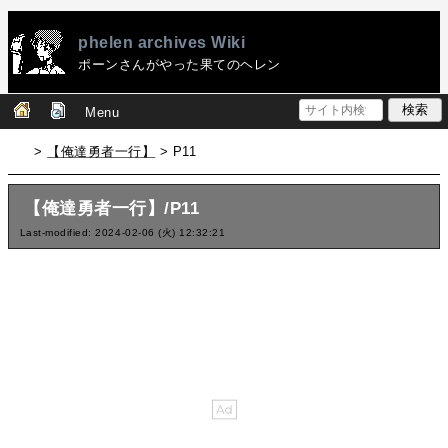
phelen archives Wiki
ポーンさんがやった果てのヘレン
Menu
>
【俺達勇者一行】
> P11
【俺達勇者一行】/P11
Last-modified: 2024-02-06 (火) 12:32:21