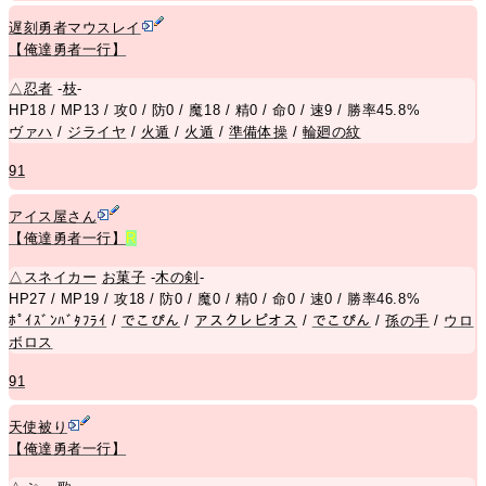
遅刻勇者マウスレイ
【俺達勇者一行】
△
忍者
-
枝
-
HP18 / MP13 / 攻0 / 防0 / 魔18 / 精0 / 命0 / 速9 / 勝率45.8%
ヴァハ
/
ジライヤ
/
火遁
/
火遁
/
準備体操
/
輪廻の紋
91
アイス屋さん
【俺達勇者一行】
R
△
スネイカー
お菓子
-
木の剣
-
HP27 / MP19 / 攻18 / 防0 / 魔0 / 精0 / 命0 / 速0 / 勝率46.8%
ﾎﾟｲｽﾞﾝﾊﾞﾀﾌﾗｲ
/
でこぴん
/
アスクレピオス
/
でこぴん
/
孫の手
/
ウロ
ボロス
91
天使被り
【俺達勇者一行】