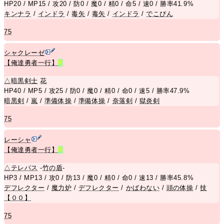
HP20 / MP15 / 攻20 / 防0 / 魔0 / 精0 / 命5 / 速0 / 勝率41.9%
キンナラ
/
インドラ
/
毒矢
/
毒矢
/
インドラ
/
でこぴん
75
シャクレーゼ
【俺達勇者一行】
R
△
暗黒剣士
花
HP40 / MP5 / 攻25 / 防0 / 魔0 / 精0 / 命0 / 速5 / 勝率47.9%
暗黒剣
/
嵐
/
準備体操
/
準備体操
/
奈落剣
/
獄炎剣
75
レーシャ
【俺達勇者一行】
R
△
テレパス
-
竹の盾
-
HP3 / MP13 / 攻0 / 防13 / 魔0 / 精0 / 命0 / 速13 / 勝率45.8%
デフレクター
/
魔力炉
/
デフレクター
/
かばわない
/
頭の体操
/
技
【００】
75