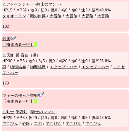
△
アドベンチャー
-
騎士のマント
-
HP15 / MP32 / 攻0 / 防0 / 魔0 / 精0 / 命0 / 速3 / 勝率40.9%
タキオニアン
/
頭の体操
/
大冒険
/
大冒険
/
大冒険
/
大冒険
102
気胸
【俺達勇者一行】
R
△
天使
翼
音曲
［
帯
］
HP30 / MP5 / 攻0 / 防5 / 魔0 / 精20 / 命0 / 速0 / 勝率26.8%
羽
/
物理結界
/
物理結界
/
エクセプトハー
/
エクセプトハー
/
エクセ
プトハー
170
ウィーの作った聖剣
【俺達勇者一行】
R
△
剣士
伝説剣
［
騎士のマント
］
HP29 / MP6 / 攻29 / 防0 / 魔0 / 精0 / 命0 / 速5 / 勝率43.5%
でこぴん
/
心眼
/
二刀
/
でこぴん
/
でこぴん
/
でこぴん