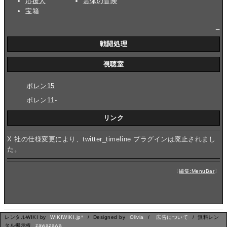
応援人
霊体の冒険
宝箱
_
戦闘処理
視聴室
ポレン15
ポレン11-
リンク
X 社の仕様変更により、twitter_timeline プラグインは廃止されまし
た。
〔
編集:MenuBar
〕
レンタルWIKI by
WIKIWIKI.jp*
/ Designed by
Olivia
/
広告について
/ 無料レン
タル掲示板
zawazawa