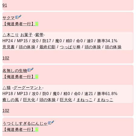
91
サクマ
【俺達勇者一行】
R
△
木こり
お菓子
-
紫帯
-
HP24 / MP15 / 攻0 / 防17 / 魔0 / 精0 / 命0 / 速0 / 勝率34.1%
意見書
/
頭の体操
/
最終幻影
/
つっぱり棒
/
頭の体操
/
頭の体操
102
名無しの生物
【俺達勇者一行】
R
△
猫
-
グーグーマント
-
HP18 / MP13 / 攻0 / 防0 / 魔0 / 精0 / 命0 / 速21 / 勝率61.8%
癒しの風
/
巨大化
/
頭の体操
/
巨大化
/
まねっこ
/
まねっこ
102
うつくしすぎるにんじゃ
【俺達勇者一行】
R