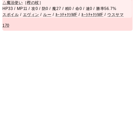
△
魔法使い
［
樫の杖
］
HP33 / MP11 / 攻0 / 防0 / 魔27 / 精0 / 命0 / 速0 / 勝率56.7%
スポイル
/
エヴィン
/
ルー
/
ｶｰﾗﾁｬｸﾗMF
/
ｶｰﾗﾁｬｸﾗMF
/
ウスサマ
170