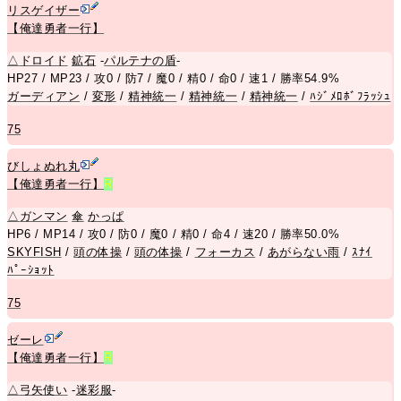
リスゲイザー
【俺達勇者一行】
△
ドロイド
鉱石
-
パルテナの盾
-
HP27 / MP23 / 攻0 / 防7 / 魔0 / 精0 / 命0 / 速1 / 勝率54.9%
ガーディアン
/
変形
/
精神統一
/
精神統一
/
精神統一
/
ﾊｼﾞﾒﾛﾎﾞﾌﾗｯｼｭ
75
びしょぬれ丸
【俺達勇者一行】
R
△
ガンマン
傘
かっぱ
HP6 / MP14 / 攻0 / 防0 / 魔0 / 精0 / 命4 / 速20 / 勝率50.0%
SKYFISH
/
頭の体操
/
頭の体操
/
フォーカス
/
あがらない雨
/
ｽﾅｲ
ﾊﾟｰｼｮｯﾄ
75
ゼーレ
【俺達勇者一行】
R
△
弓矢使い
-
迷彩服
-