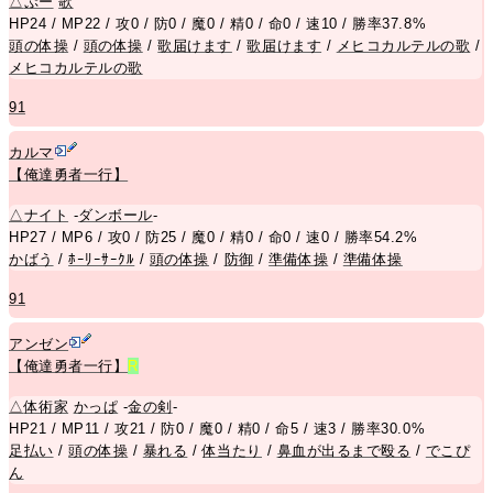
△
ぷー
歌
HP24 / MP22 / 攻0 / 防0 / 魔0 / 精0 / 命0 / 速10 / 勝率37.8%
頭の体操
/
頭の体操
/
歌届けます
/
歌届けます
/
メヒコカルテルの歌
/
メヒコカルテルの歌
91
カルマ
【俺達勇者一行】
△
ナイト
-
ダンボール
-
HP27 / MP6 / 攻0 / 防25 / 魔0 / 精0 / 命0 / 速0 / 勝率54.2%
かばう
/
ﾎｰﾘｰｻｰｸﾙ
/
頭の体操
/
防御
/
準備体操
/
準備体操
91
アンゼン
【俺達勇者一行】
R
△
体術家
かっぱ
-
金の剣
-
HP21 / MP11 / 攻21 / 防0 / 魔0 / 精0 / 命5 / 速3 / 勝率30.0%
足払い
/
頭の体操
/
暴れる
/
体当たり
/
鼻血が出るまで殴る
/
でこぴ
ん