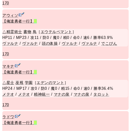
170
アウィソ
【俺達勇者一行】
R
△
精霊術士
書物
鳥
［
エウテルペマント
］
HP11 / MP23 / 攻11 / 防0 / 魔0 / 精0 / 命0 / 速6 / 勝率63.9%
ヴァルナ
/
ヴァルナ
/
頭の体操
/
ヴァルナ
/
ヴァルナ
/
でこぴん
170
マキナ
【俺達勇者一行】
R
△
星士
巫覡
学園
［
エデンのマント
］
HP24 / MP17 / 攻0 / 防0 / 魔0 / 精15 / 命0 / 速0 / 勝率36.4%
メテオ
/
メテオ
/
精神統一
/
マナの泉
/
マナの泉
/
タロット
170
ラドワ
【俺達勇者一行】
R