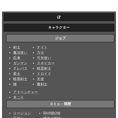
ぽ
キャラクター
ジョブ
剣士
ナイト
魔法使い
力士
忍者
弓矢使い
ガンマン
スネイカー
テレパス
精霊術士
星士
ドロイド
暗黒剣士
天使
猫
魔剣士
アドベンチャー
木こり
コミュ・閲歴
リージョン
RAINBOW