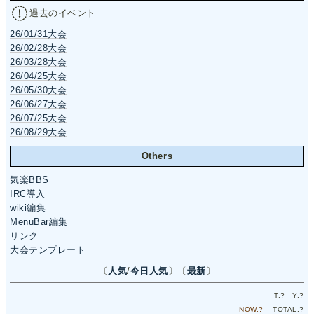
過去のイベント
26/01/31大会
26/02/28大会
26/03/28大会
26/04/25大会
26/05/30大会
26/06/27大会
26/07/25大会
26/08/29大会
Others
気楽BBS
IRC導入
wiki編集
MenuBar編集
リンク
大会テンプレート
〔
人気
/
今日人気
〕〔
最新
〕
T.
?
Y.
?
NOW.
?
TOTAL.
?