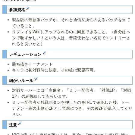
参加資格
製品版の最新版パッチか、それと通信互換性のあるパッチを当て
ていること。
リプレイをWikiにアップされるのに同意できること。（自分はヘ
タで恥ずかしい！という人は、普段使わない名前でエントリーさ
れると良いかと）
レギュレーション
勝ち抜きトーナメント
キャラは初対戦時に決定。その後は変更不可。
細かいルール
対戦サーバーには「主催者」「ミラー配信者」「対戦1P」「対戦
2P」のみ接続してもらいます。
ミラー配信者が観戦ボタンを押したのをIRCで確認した後、トー
ナメント表の上側が1Pとして席につき、その後2Pが乱入してくだ
さい。
注意
IRCの使い方に自信が無い人は、早めに #valforce に遊びに行っ