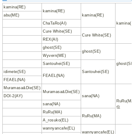
kamina(RE)
kamina(RE)
abu(ME)
kamina(RE)
ChaTaRo(AI)
kamina(R
Cure White(SE)
Cure White(SE)
REX(AI)
ghost(SE)
ghost(SE)
Wyvern(ME)
Santouhei(SE)
ghost(SE
idimete(SE)
Santouhei(SE)
FEAEL(NA)
FEAEL(NA)
Muramasa&Die(SE)
Muramasa&Die(SE)
DOI-2(AY)
sana(NA)
RuRu(MA
sana(NA)
位
RuRu(MA)
RuRu(MA)
A_rosuko(EL)
wannyancafe(EL)
wannyancafe(EL)