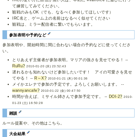
て練習してみてください。
観戦のみもOK（でも、なるべく参加してほしいです）
IRC名と、ゲーム上の名前はなるべく似せてください
観戦は、ミラー配信者に繋いでもらいます。
参加表明や予約など
参加表明や、開始時間に間に合わない場合の予約などに使ってくださ
い。
とりあえず主催者が参加表明。マリアの強さを見せてやる！ --
RuRu
?
2010-01-20 (水) 23:52:43
遅れるかも知れないけど参加したいです！ アイの可愛さを見せ
てやる！ --
R～X
?
2010-01-21 (木) 00:01:36
メイかエレナで参加の予定です。よろしくお願いします。 --
wannyancafe
?
2010-01-22 (金) 00:47:50
時間が合えば、ミサイル姉さんで参加予定です。 --
DOI-2
?
2010-
01-23 (土) 16:50:28
雑談
ルール提案や、その他はこちら。
大会結果