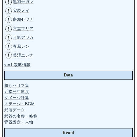
黒羽ナガレ
宝鏡メイ
斑鳩セツナ
六堂マリア
月影アヤカ
春風レン
美澤エレナ
ver1.攻略情報
Data
勝ちセリフ集
近接発生速度
ダメージ計算
ステージ・BGM
武装データ
武器の名称・略称
背景設定・人物
Event