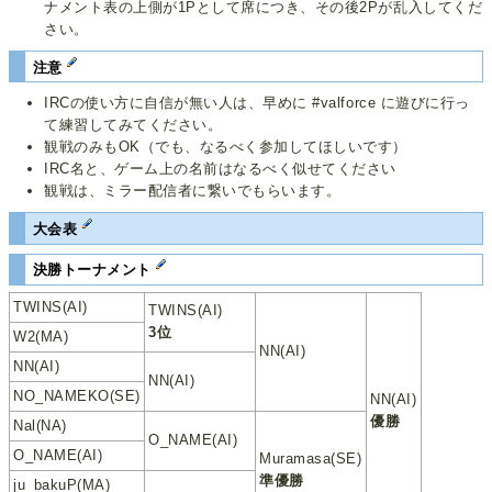
ナメント表の上側が1Pとして席につき、その後2Pが乱入してくだ
さい。
注意
IRCの使い方に自信が無い人は、早めに #valforce に遊びに行っ
て練習してみてください。
観戦のみもOK（でも、なるべく参加してほしいです）
IRC名と、ゲーム上の名前はなるべく似せてください
観戦は、ミラー配信者に繋いでもらいます。
大会表
決勝トーナメント
TWINS(AI)
TWINS(AI)
3位
W2(MA)
NN(AI)
NN(AI)
NN(AI)
NO_NAMEKO(SE)
NN(AI)
優勝
Nal(NA)
O_NAME(AI)
O_NAME(AI)
Muramasa(SE)
準優勝
ju_bakuP(MA)