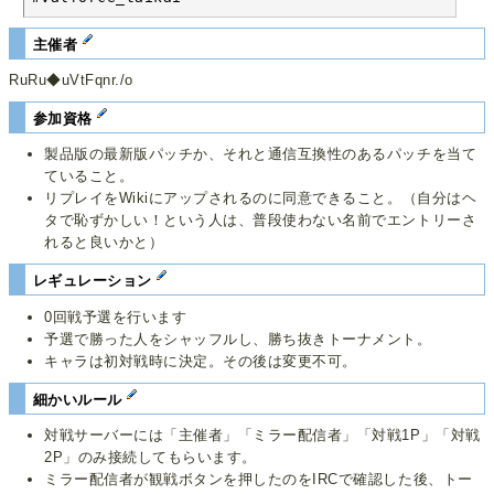
主催者
RuRu◆uVtFqnr./o
参加資格
製品版の最新版パッチか、それと通信互換性のあるパッチを当て
ていること。
リプレイをWikiにアップされるのに同意できること。（自分はヘ
タで恥ずかしい！という人は、普段使わない名前でエントリーさ
れると良いかと）
レギュレーション
0回戦予選を行います
予選で勝った人をシャッフルし、勝ち抜きトーナメント。
キャラは初対戦時に決定。その後は変更不可。
細かいルール
対戦サーバーには「主催者」「ミラー配信者」「対戦1P」「対戦
2P」のみ接続してもらいます。
ミラー配信者が観戦ボタンを押したのをIRCで確認した後、トー