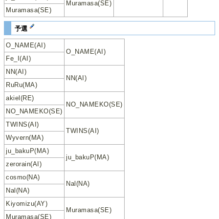
Muramasa(SE)
Muramasa(SE)
予選
O_NAME(AI)
O_NAME(AI)
Fe_I(AI)
NN(AI)
NN(AI)
RuRu(MA)
akiel(RE)
NO_NAMEKO(SE)
NO_NAMEKO(SE)
TWINS(AI)
TWINS(AI)
Wyvern(MA)
ju_bakuP(MA)
ju_bakuP(MA)
zerorain(AI)
cosmo(NA)
Nal(NA)
Nal(NA)
Kiyomizu(AY)
Muramasa(SE)
Muramasa(SE)