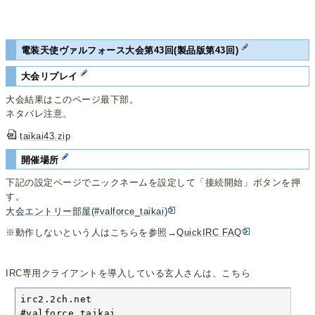
電装天使ヴァルフォース大会第43回(製品版第43回)
大会リプレイ
大会結果はこのページ最下部。
ネタバレ注意。
taikai43.zip
開催場所
下記の設定ページでニックネームを設定して「接続開始」ボタンを押
す。
大会エントリー部屋(#valforce_taikai)
※動作しないという人はこちらを参照→
QuickIRC FAQ
IRC専用クライアントを導入している玄人さんは、こちら
irc2.2ch.net

#valforce_taikai