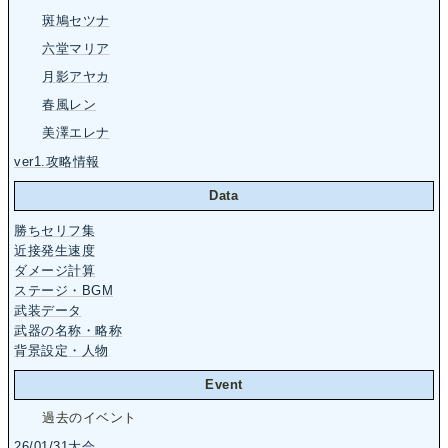
斑鳩セツナ
六堂マリア
月影アヤカ
春風レン
美澤エレナ
ver1.攻略情報
Data
勝ちセリフ集
近接発生速度
ダメージ計算
ステージ・BGM
武装データ
武器の名称・略称
背景設定・人物
Event
過去のイベント
26/01/31大会