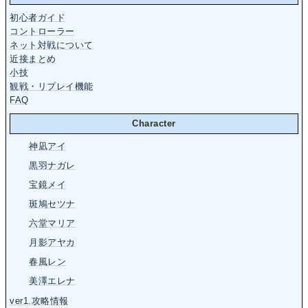
初心者ガイド
コントローラー
ネット対戦について
近接まとめ
小技
観戦・リプレイ機能
FAQ
Character
神凪アイ
黒羽ナガレ
宝鏡メイ
斑鳩セツナ
六堂マリア
月影アヤカ
春風レン
美澤エレナ
ver1.攻略情報