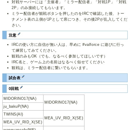
対戦サーバーには「主催者」「ミラー配信者」「対戦1P」「対戦
2P」のみ接続してもらいます。
ミラー配信者が観戦ボタンを押したのをIRCで確認した後、トー
ナメント表の上側が1Pとして席につき、その後2Pが乱入してくだ
さい。
注意
IRCの使い方に自信が無い人は、早めに #valforce に遊びに行っ
て練習してみてください。
観戦のみもOK（でも、なるべく参加してほしいです）
IRC名と、ゲーム上の名前はなるべく似せてください
観戦は、ミラー配信者に繋いでもらいます。
試合表
0回戦
MIDORINO17(NA)
MIDORINO17(NA)
ju_bakuP(NA)
TWINS(AI)
MEA_UV_RID_X(SE)
MEA_UV_RID_X(SE)
wannyancafe(ME)