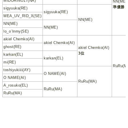
MIDORINO17(NA)
NN(ME)
準優勝
sigyuuka(RE)
sigyuuka(RE)
MEA_UV_RID_X(SE)
NN(ME)
NN(ME)
NN(ME)
lo_o`lnmy(SE)
akiel Chemko(AI)
akiel Chemko(AI)
ghost(RE)
akiel Chemko(AI)
3位
karkan(EL)
karkan(EL)
mi(RE)
RuRu(M
toshiyukiiii(AY)
O NAME(AI)
O NAME(AI)
RuRu(MA)
A_rosuko(EL)
RuRu(MA)
RuRu(MA)