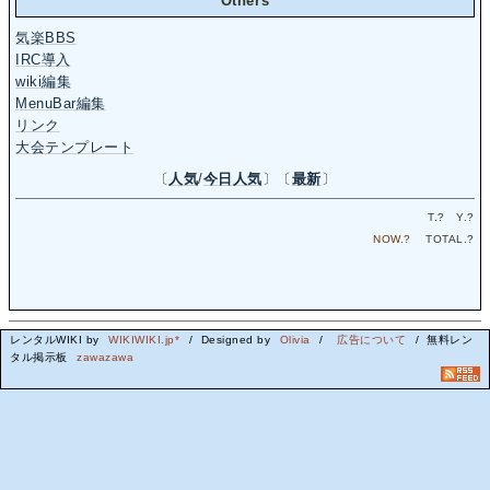
Others
気楽BBS
IRC導入
wiki編集
MenuBar編集
リンク
大会テンプレート
〔
人気
/
今日人気
〕〔
最新
〕
T.
?
Y.
?
NOW.
?
TOTAL.
?
レンタルWIKI by
WIKIWIKI.jp*
/ Designed by
Olivia
/
広告について
/ 無料レン
タル掲示板
zawazawa