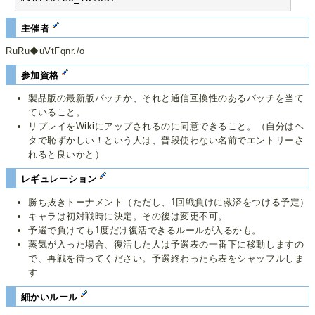
主催者
RuRu◆uVtFqnr./o
参加資格
製品版の最新版パッチか、それと通信互換性のあるパッチを当て
ていること。
リプレイをWikiにアップされるのに同意できること。（自分はヘ
タで恥ずかしい！という人は、普段使わない名前でエントリーさ
れると良いかと）
レギュレーション
勝ち抜きトーナメント（ただし、1回戦負けに救済をつける予定）
キャラは初対戦時に決定。その後は変更不可。
予選で負けても1度だけ復活できるルールが入るかも。
蒸気が入った場合、復活した人は予選表の一番下に移動しますの
で、再戦を待ってください。予選終わったら表をシャッフルしま
す
細かいルール