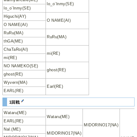
lo_o`lnmy(SE)
lo_o`lnmy(SE)
Higuchi(AY)
O NAME(AI)
O NAME(AI)
RuRu(MA)
RuRu(MA)
thGA(ME)
ChaTaRo(AI)
mi(RE)
mi(RE)
NO NAMEKO(SE)
ghost(RE)
ghost(RE)
Wyvern(MA)
Earl(RE)
EARL(RE)
1回戦
Wataru(ME)
Wataru(ME)
EARL(RE)
MIDORINO17(NA)
Nal.(ME)
MIDORINO17(NA)