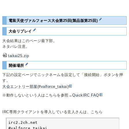
電装天使ヴァルフォース大会第25回(製品版第25回)
大会リプレイ
大会結果はこのページ最下部。
ネタバレ注意。
taikai25.zip
開催場所
下記の設定ページでニックネームを設定して「接続開始」ボタンを押
す。
大会エントリー部屋(#valforce_taikai)
※動作しないという人はこちらを参照→
QuickIRC FAQ
IRC専用クライアントを導入している玄人さんは、こちら
irc2.2ch.net

#valforce_taikai