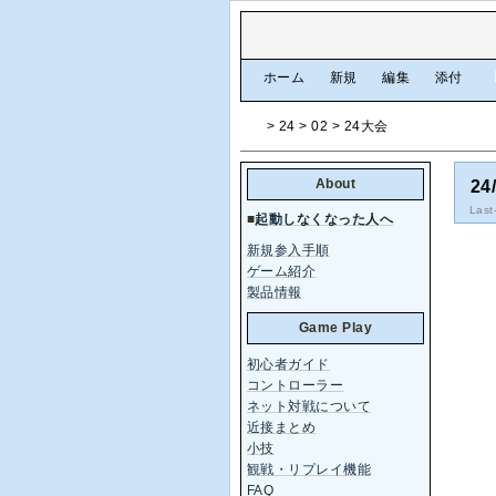
[
ホーム
|
新規
|
編集
|
添付
]
> 24 > 02 > 24大会
About
24
Last
■
起動しなくなった人へ
新規参入手順
ゲーム紹介
製品情報
Game Play
初心者ガイド
コントローラー
ネット対戦について
近接まとめ
小技
観戦・リプレイ機能
FAQ