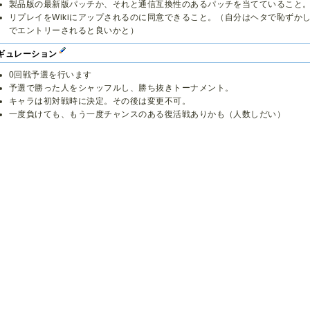
製品版の最新版パッチか、それと通信互換性のあるパッチを当てていること
リプレイをWikiにアップされるのに同意できること。（自分はヘタで恥ずか
でエントリーされると良いかと）
ギュレーション
0回戦予選を行います
予選で勝った人をシャッフルし、勝ち抜きトーナメント。
キャラは初対戦時に決定。その後は変更不可。
一度負けても、もう一度チャンスのある復活戦ありかも（人数しだい）