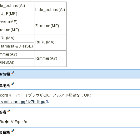
de_behind(AI)
hide_behind(AI)
YU_E(ME)
vern(ME)
Zeroline(ME)
roline(ME)
uRu(MA)
RuRu(MA)
uramasa＆Die(SE)
mmer(AY)
Rimmer(AY)
INS(AI)
催情報
催場所
iscordサーバー（ブラウザOK、メルアド登録なしOK）
ps://discord.gg/ttv7bdtkgu
催者
Ru◆uVtFqnr./o
加資格