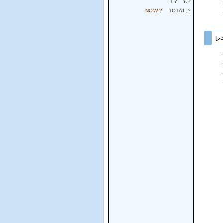
T.
?
Y.
?
NOW.
?
TOTAL.
?
レ