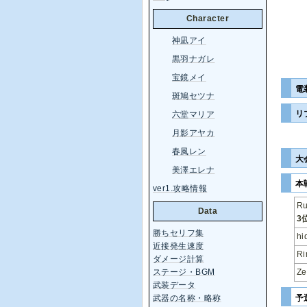
Character
神凪アイ
黒羽ナガレ
宝鏡メイ
電
斑鳩セツナ
リ
六堂マリア
月影アヤカ
春風レン
大
美澤エレナ
本
ver1.攻略情報
R
Data
3
勝ちセリフ集
hi
近接発生速度
Ri
ダメージ計算
Ze
ステージ・BGM
武装データ
予
武器の名称・略称