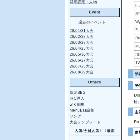
背景設定・人物
hi
Event
S
Wy
過去のイベント
Ze
26/01/31大会
26/02/28大会
R
26/03/28大会
M
26/04/25大会
26/05/30大会
Ri
26/06/27大会
TW
26/07/25大会
26/08/29大会
開
Others
開
気楽BBS
D
IRC導入
htt
wiki編集
MenuBar編集
主
リンク
Ru
大会テンプレート
〔
人気
/
今日人気
〕〔
最新
〕
参