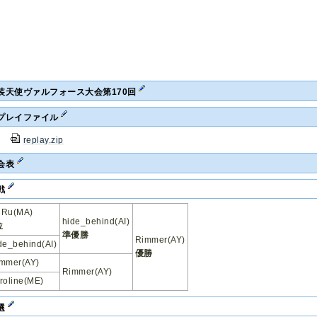
装天使ヴァルフォース大会第170回
プレイファイル
replay.zip
会表
戦
uRu(MA)
hide_behind(AI)
位
準優勝
Rimmer(AY)
de_behind(AI)
優勝
mmer(AY)
Rimmer(AY)
roline(ME)
選