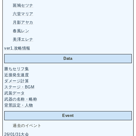
斑鳩セツナ
六堂マリア
月影アヤカ
春風レン
美澤エレナ
ver1.攻略情報
Data
勝ちセリフ集
近接発生速度
ダメージ計算
ステージ・BGM
武装データ
武器の名称・略称
背景設定・人物
Event
過去のイベント
26/01/31大会