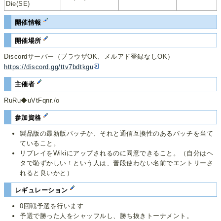
Die(SE)
開催情報
開催場所
Discordサーバー（ブラウザOK、メルアド登録なしOK）
https://discord.gg/ttv7bdtkgu
主催者
RuRu◆uVtFqnr./o
参加資格
製品版の最新版パッチか、それと通信互換性のあるパッチを当て
ていること。
リプレイをWikiにアップされるのに同意できること。（自分はヘ
タで恥ずかしい！という人は、普段使わない名前でエントリーさ
れると良いかと）
レギュレーション
0回戦予選を行います
予選で勝った人をシャッフルし、勝ち抜きトーナメント。