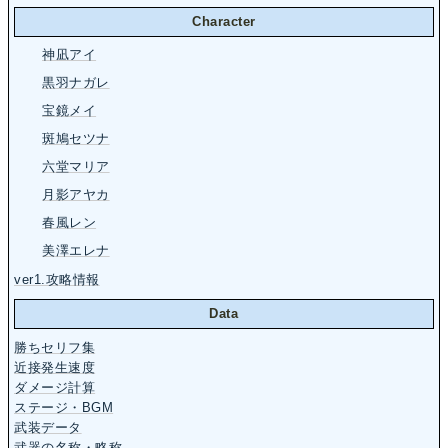
Character
神凪アイ
黒羽ナガレ
宝鏡メイ
斑鳩セツナ
六堂マリア
月影アヤカ
春風レン
美澤エレナ
ver1.攻略情報
Data
勝ちセリフ集
近接発生速度
ダメージ計算
ステージ・BGM
武装データ
武器の名称・略称