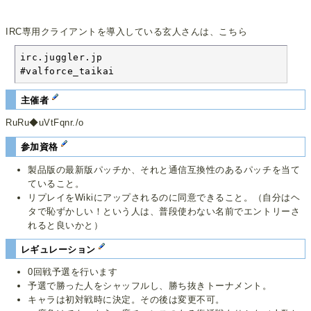
IRC専用クライアントを導入している玄人さんは、こちら
irc.juggler.jp

#valforce_taikai
主催者
RuRu◆uVtFqnr./o
参加資格
製品版の最新版パッチか、それと通信互換性のあるパッチを当て
ていること。
リプレイをWikiにアップされるのに同意できること。（自分はヘ
タで恥ずかしい！という人は、普段使わない名前でエントリーさ
れると良いかと）
レギュレーション
0回戦予選を行います
予選で勝った人をシャッフルし、勝ち抜きトーナメント。
キャラは初対戦時に決定。その後は変更不可。