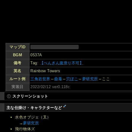
マップID
BGM
0537A
備考
Tag:
【ぺんぎん腹滑り不可】
英名
Rainbow Towers
ルート例
三角岩世界
⇔
蠱毒
⇔
穴ぼこ
⇔
夢研究所
⇔ここ
実装日
2022/02/12 ver0.118c
スクリーンショット
主な仕掛け・キャラクターなど
水色オブジェ（叉）
→
夢研究所
飛行物体ズ