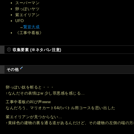
スーパーマン
卵っぽいヤツ
紫エイリアン
UFO
→
繋皆大成
《工事中看板》
収集要素 (※ネタバレ注意)
その他
卵っぽい奴を斬ると・・・
↑なんだその表情はw 少し罪悪感を感じる...
工事中看板の叫び声www
なんだろう、マリオカート64のバトル用コースを思い出した
紫エイリアンが見つからない…
↑黄緑色の建物の裏を通る道があるんだけど、その建物の左側の端の方