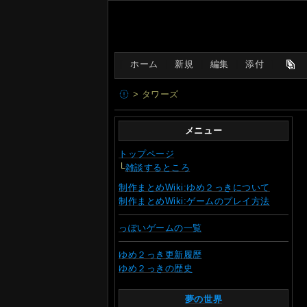
[
ホーム
|
新規
|
編集
|
添付
]
> タワーズ
メニュー
トップページ
└
雑談するところ
制作まとめWiki:ゆめ２っきについて
制作まとめWiki:ゲームのプレイ方法
っぽいゲームの一覧
ゆめ２っき更新履歴
ゆめ２っきの歴史
夢の世界