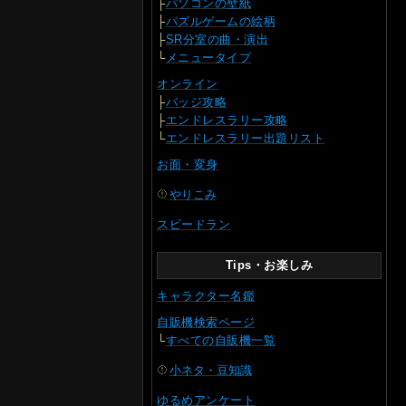
├
パソコンの壁紙
├
パズルゲームの絵柄
├
SR分室の曲・演出
└
メニュータイプ
オンライン
├
バッジ攻略
├
エンドレスラリー攻略
└
エンドレスラリー出題リスト
お面・変身
やりこみ
スピードラン
Tips・お楽しみ
キャラクター名鑑
自販機検索ページ
└
すべての自販機一覧
小ネタ・豆知識
ゆるめアンケート