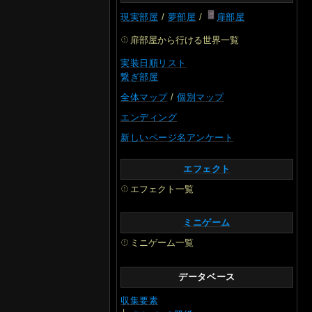
現実部屋
/
夢部屋
/
扉部屋
扉部屋から行ける世界一覧
実装日順リスト
繋ぎ部屋
全体マップ
/
個別マップ
エンディング
新しいページ名アンケート
エフェクト
エフェクト一覧
ミニゲーム
ミニゲーム一覧
データベース
収集要素