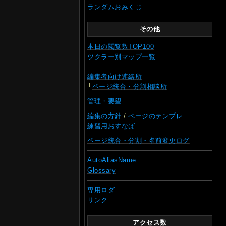
ランダムおみくじ
その他
本日の閲覧数TOP100
ツクラー別マップ一覧
編集者向け連絡所
└
ページ統合・分割相談所
管理・要望
編集の方針
/
ページのテンプレ
練習用おすなば
ページ統合・分割・名前変更ログ
AutoAliasName
Glossary
専用ロダ
リンク
アクセス数