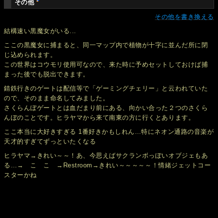
その他
その他を書き換える
結構速い黒魔女がいる...
ここの黒魔女に捕まると、同一マップ内で植物が十字に並んだ所に閉
じ込められます。
この世界はコウモリ使用可なので、来た時に予めセットしておけば捕
まった後でも脱出できます。
錆鉄行きのゲートは配信等で「ゲーミングチェリー」と云われていた
ので、そのまま命名してみました。
さくらんぼゲートとは血だまり前にある、向かい合った２つのさくら
んぼのことです。ヒラヤマから来て南東の方に行くとあります。
ここ本当に大好きすぎる 1番好きかもしれん…特にネオン通路の音楽が
天才的すぎてずっといたくなる
ヒラヤマ→きれい～～！あ、今思えばサクランボっぽいオブジェもあ
る…→ こ こ →Restroom→きれい～～～～～！情緒ジェットコー
スターかね