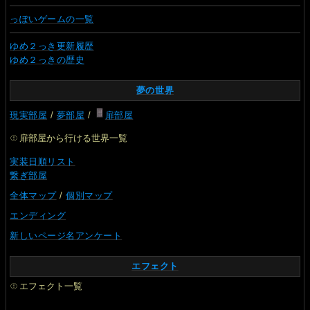
っぽいゲームの一覧
ゆめ２っき更新履歴
ゆめ２っきの歴史
夢の世界
現実部屋
/
夢部屋
/
扉部屋
扉部屋から行ける世界一覧
実装日順リスト
繋ぎ部屋
全体マップ
/
個別マップ
エンディング
新しいページ名アンケート
エフェクト
エフェクト一覧