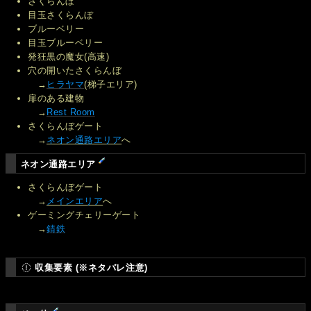
さくらんぼ
目玉さくらんぼ
ブルーベリー
目玉ブルーベリー
発狂黒の魔女(高速)
穴の開いたさくらんぼ
→
ヒラヤマ
(梯子エリア)
扉のある建物
→
Rest Room
さくらんぼゲート
→
ネオン通路エリア
へ
ネオン通路エリア
さくらんぼゲート
→
メインエリア
へ
ゲーミングチェリーゲート
→
錆鉄
収集要素 (※ネタバレ注意)