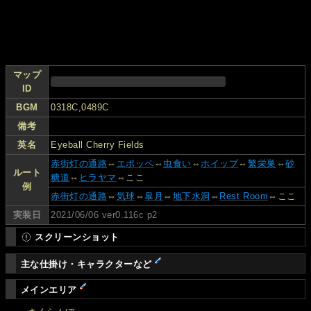
マップ
ID
BGM
0318C,0489C
備考
英名
Eyeball Cherry Fields
赤街灯の通路
⇔
エポッペ
⇔
虫食い
⇔
ホイップ
⇔
繁栄巣
⇔
砂
ルート
糖道
⇔
ヒラヤマ
⇔ここ
例
赤街灯の通路
⇔
気球
⇔
皐月
⇔
地下水洞
⇔
Rest Room
⇔ここ
実装日
2021/06/06 ver0.116c p2
スクリーンショット
主な仕掛け・キャラクターなど
メインエリア