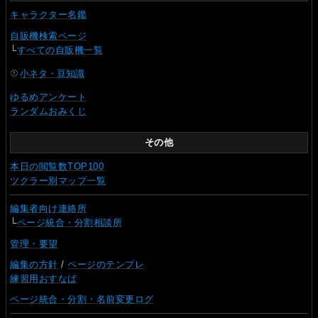
キャラクター名鑑
自販機検索ページ
└
すべての自販機一覧
小ネタ・豆知識
ゆるめアンケート
ランダムおみくじ
その他
本日の閲覧数TOP100
ツクラー別マップ一覧
編集者向け連絡所
└
ページ統合・分割相談所
管理・要望
編集の方針
/
ページのテンプレ
練習用おすなば
ページ統合・分割・名前変更ログ