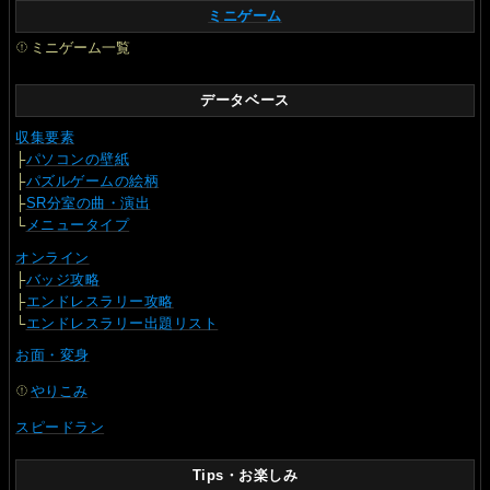
ミニゲーム
ミニゲーム一覧
データベース
収集要素
├
パソコンの壁紙
├
パズルゲームの絵柄
├
SR分室の曲・演出
└
メニュータイプ
オンライン
├
バッジ攻略
├
エンドレスラリー攻略
└
エンドレスラリー出題リスト
お面・変身
やりこみ
スピードラン
Tips・お楽しみ