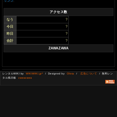
リンク
アクセス数
なう
?
今日
?
昨日
?
合計
?
ZAWAZAWA
レンタルWIKI by
WIKIWIKI.jp*
/ Designed by
Olivia
/
広告について
/ 無料レン
タル掲示板
zawazawa