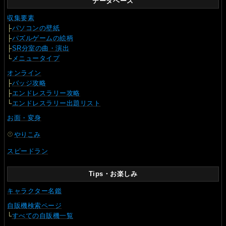
データベース
収集要素
├
パソコンの壁紙
├
パズルゲームの絵柄
├
SR分室の曲・演出
└
メニュータイプ
オンライン
├
バッジ攻略
├
エンドレスラリー攻略
└
エンドレスラリー出題リスト
お面・変身
やりこみ
スピードラン
Tips・お楽しみ
キャラクター名鑑
自販機検索ページ
└
すべての自販機一覧