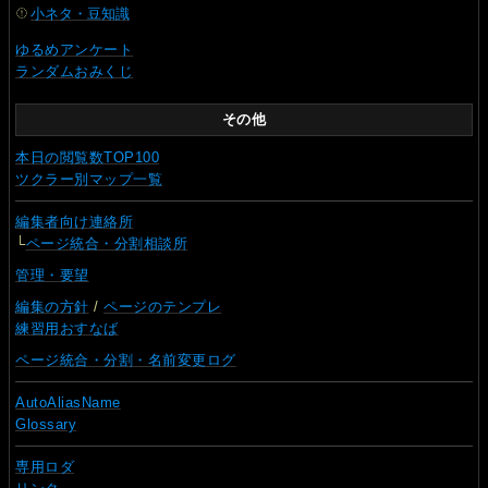
小ネタ・豆知識
ゆるめアンケート
ランダムおみくじ
その他
本日の閲覧数TOP100
ツクラー別マップ一覧
編集者向け連絡所
└
ページ統合・分割相談所
管理・要望
編集の方針
/
ページのテンプレ
練習用おすなば
ページ統合・分割・名前変更ログ
AutoAliasName
Glossary
専用ロダ