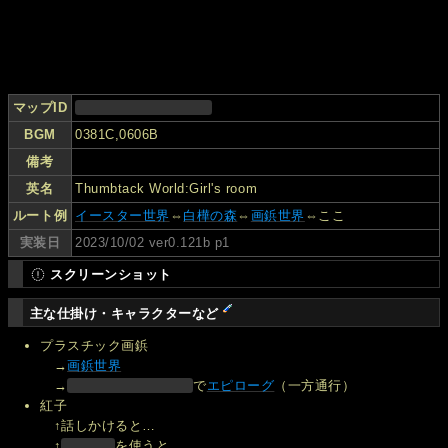
マップID
BGM
0381C,0606B
備考
英名
Thumbtack World:Girl's room
ルート例
イースター世界
⇔
白樺の森
⇔
画鋲世界
⇔ここ
実装日
2023/10/02 ver0.121b p1
スクリーンショット
主な仕掛け・キャラクターなど
プラスチック画鋲
→
画鋲世界
→
で
エピローグ
（一方通行）
紅子
↑話しかけると…
↑
を使うと……