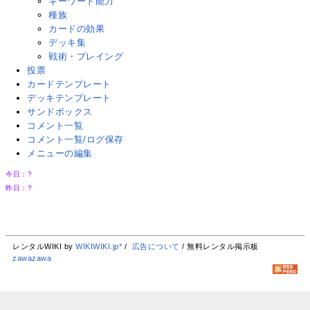
キーワード能力
種族
カードの効果
デッキ集
戦術・プレイング
投票
カードテンプレート
デッキテンプレート
サンドボックス
コメント一覧
コメント一覧/ログ保存
メニューの編集
今日：
?
昨日：
?
レンタルWIKI by
WIKIWIKI.jp*
/
広告について
/ 無料レンタル掲示板
zawazawa