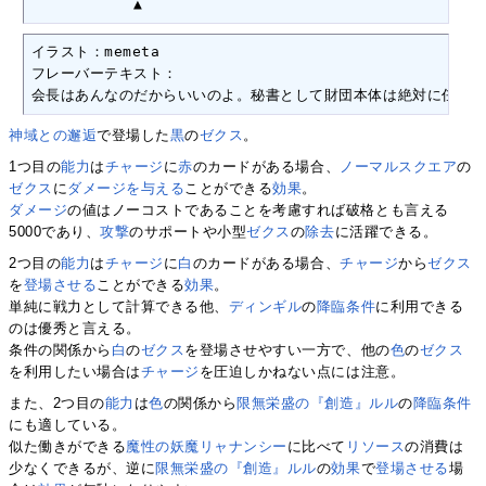
　　　　　　　▲
イラスト：memeta

フレーバーテキスト：

会長はあんなのだからいいのよ。秘書として財団本体は絶対に任せら
神域との邂逅
で登場した
黒
の
ゼクス
。
1つ目の
能力
は
チャージ
に
赤
のカードがある場合、
ノーマルスクエア
の
ゼクス
に
ダメージを与える
ことができる
効果
。
ダメージ
の値はノーコストであることを考慮すれば破格とも言える
5000であり、
攻撃
のサポートや小型
ゼクス
の
除去
に活躍できる。
2つ目の
能力
は
チャージ
に
白
のカードがある場合、
チャージ
から
ゼクス
を
登場させる
ことができる
効果
。
単純に戦力として計算できる他、
ディンギル
の
降臨条件
に利用できる
のは優秀と言える。
条件の関係から
白
の
ゼクス
を登場させやすい一方で、他の
色
の
ゼクス
を利用したい場合は
チャージ
を圧迫しかねない点には注意。
また、2つ目の
能力
は
色
の関係から
限無栄盛の『創造』ルル
の
降臨条件
にも適している。
似た働きができる
魔性の妖魔リャナンシー
に比べて
リソース
の消費は
少なくできるが、逆に
限無栄盛の『創造』ルル
の
効果
で
登場させる
場