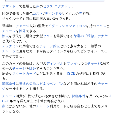
サマ・ドラ
で登場した
赤
の
ゼクス エクストラ
。
同弾で登場した単色
コスト
7
ディンギル
サイクルの
赤
担当。
サイクル中でも特に採用率の高い1枚である。
登場時に
チャージ
1枚の消費で
イグニッションアイコン
を持つ
ゼクス
と
チャージ
を
除外
できる。
除去
を優先する場合は大型
ゼクス
も選択できる
怨嗟の『壊做』ナナヤ
と使い分けたい。
デュナミス
に用意できる
チャージ除去
という点が大きく、相手の
チャージ
に厄介なカードがあるタイミングを狙ってピンポイントで出
す事ができる。
このカードの長所は、大型の
ディンギル
を
プレイ
しつつ
チャージ
1枚で
相手の
チャージ
を
除外
できることだろう。
厄介な
スタートカード
などに対処する他、
IGOB
の妨害にも期待でき
る。
降臨条件
に
驀進の尖晶スピネルペンギン
などを用いれば相手の
チャー
ジ
を一掃することも狙える。
チャージ
消費が1枚で済むのも大きな利点で、
降臨条件
を用いて自分の
I
GOB
条件を満たす上で非常に都合が良い。
赤
には少ないが、他の
チャージ
利用カードと組み合わせる上でもメリ
ットとなる。