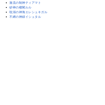
激流の制神ティアマト
砂神の楼閣ルル
耽溺の神海エレシュキガル
不縛の神緑イシュタル