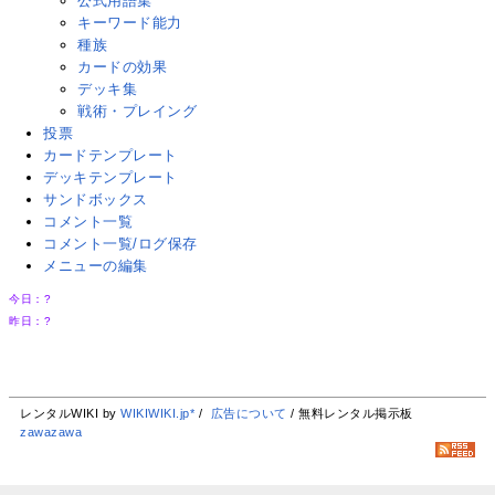
公式用語集
キーワード能力
種族
カードの効果
デッキ集
戦術・プレイング
投票
カードテンプレート
デッキテンプレート
サンドボックス
コメント一覧
コメント一覧/ログ保存
メニューの編集
今日：
?
昨日：
?
レンタルWIKI by
WIKIWIKI.jp*
/
広告について
/ 無料レンタル掲示板
zawazawa