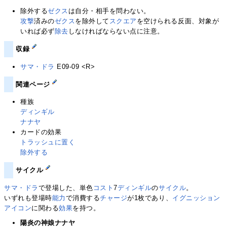
除外する
ゼクス
は自分・相手を問わない。
攻撃
済みの
ゼクス
を除外して
スクエア
を空けられる反面、対象が
いれば必ず
除去
しなければならない点に注意。
収録
サマ・ドラ
E09-09 <R>
関連ページ
種族
ディンギル
ナナヤ
カードの効果
トラッシュに置く
除外する
サイクル
サマ・ドラ
で登場した、単色
コスト
7
ディンギル
の
サイクル
。
いずれも登場時
能力
で消費する
チャージ
が1枚であり、
イグニッション
アイコン
に関わる
効果
を持つ。
陽炎の神娘ナナヤ