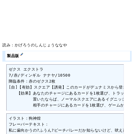
読み：かげろうのしんじょうななや
製品版
ゼクス エクストラ

7/赤/ディンギル ナナヤ/10500

降臨条件：赤のゼクス2枚

[自]【有効】スクエア【誘発】このカードがデュナミスから登場する
　　【効果】あなたのチャージにあるカードを1枚選び、トラッシュに
　　　　　　置いたならば、ノーマルスクエアにあるイグニッション
　　　　　　相手のチャージにあるカードを1枚選び、ゲームから除
イラスト：狗神煌

フレーバーテキスト：

私に歯向かうの?ふうん?ビーチバレーだか知らないけど、吠え面か