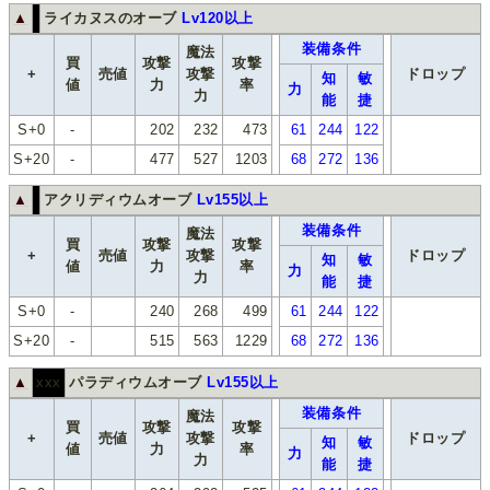
▲
ライカヌスのオーブ
Lv120以上
装備条件
魔法
買
攻撃
攻撃
+
売値
攻撃
ドロップ
知
敏
値
力
率
力
力
能
捷
S+0
-
202
232
473
61
244
122
S+20
-
477
527
1203
68
272
136
▲
アクリディウムオーブ
Lv155以上
装備条件
魔法
買
攻撃
攻撃
+
売値
攻撃
ドロップ
知
敏
値
力
率
力
力
能
捷
S+0
-
240
268
499
61
244
122
S+20
-
515
563
1229
68
272
136
▲
xxx
パラディウムオーブ
Lv155以上
装備条件
魔法
買
攻撃
攻撃
+
売値
攻撃
ドロップ
知
敏
値
力
率
力
力
能
捷