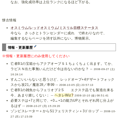
なお、強化成功率は上位ランクになるほど下がる。
懐古情報
オスミウム/レッドオスミウム/ミスリル目標ステータス
今なら さっさとトランセンダーに成れ で終わりなので、
編集するならページを消す以外にない。博物展示。
情報・更新履歴
※情報・更新履歴にのみ使用してください
亡者B1の宝箱からアクアオーブＳ１ちょくちょく出ます。てか、
ラピスＮ出た事無いんだけど今は出ないのかな？ --
2008-09-27 (土)
16:24:14
すんごいいらないと思うけど、レッドオーブ+4デザートフォック
スから攻21／魔攻28／率99 --
2008-10-05 (日) 23:57:13
亡者B1の雑魚からフェリオブ２S エクステ品でも製造出来る
今、あまり嬉しくない； --
ヘタレWiz
?
2008-10-10 (金) 08:51:41
必要ステは+7と同じで、+0→+1の能力UPとそれぞれ同じ分上が
るはず --
2008-10-27 (月) 15:29:20
ゾンビスレーター＋からS1フェリスティン＋3ドロップ --
2008-10-
27 (月) 17:15:09