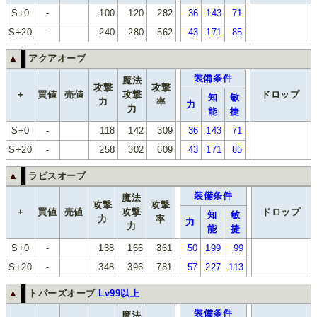
S+0
-
100
120
282
36
143
71
S+20
-
240
280
562
43
171
85
▲
アクアオーブ
装備条件
魔法
攻撃
攻撃
+
買値
売値
攻撃
ドロップ
知
敏
力
率
力
力
能
捷
S+0
-
118
142
309
36
143
71
S+20
-
258
302
609
43
171
85
▲
ラピスオーブ
装備条件
魔法
攻撃
攻撃
+
買値
売値
攻撃
ドロップ
知
敏
力
率
力
力
能
捷
S+0
-
138
166
361
50
199
99
S+20
-
348
396
781
57
227
113
▲
トパーズオーブ
Lv99以上
装備条件
魔法