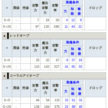
装備条件
魔法
攻撃
攻撃
+
買値
売値
攻撃
ドロップ
知
敏
力
率
力
力
能
捷
S+0
-
7
19
20
4
12
8
S+20
-
97
120
280
11
44
22
▲
レッドオーブ
装備条件
魔法
攻撃
攻撃
+
買値
売値
攻撃
ドロップ
知
敏
力
率
力
力
能
捷
S+0
-
25
32
67
9
37
19
S+20
-
115
142
327
16
65
33
▲
コーラルアイオーブ
装備条件
魔法
攻撃
攻撃
+
買値
売値
攻撃
ドロップ
知
敏
力
率
力
力
能
捷
S+0
-
44
54
115
15
61
31
S+20
-
134
164
375
22
89
45