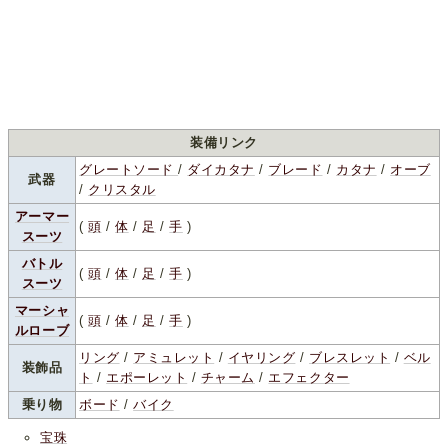
装備リンク
グレートソード
/
ダイカタナ
/
ブレード
/
カタナ
/
オーブ
武器
/
クリスタル
アーマー
(
頭
/
体
/
足
/
手
)
スーツ
バトル
(
頭
/
体
/
足
/
手
)
スーツ
マーシャ
(
頭
/
体
/
足
/
手
)
ルローブ
リング
/
アミュレット
/
イヤリング
/
ブレスレット
/
ベル
装飾品
ト
/
エポーレット
/
チャーム
/
エフェクター
乗り物
ボード
/
バイク
宝珠