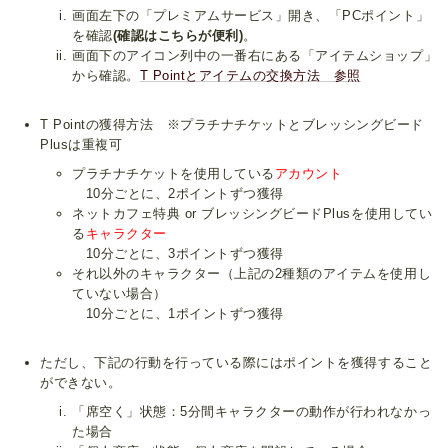
画面左下の「プレミアムサービス」開き、「PCポイント」
を確認
(確認はこちらが便利)
。
画面下のアイコン列中の一番右にある「アイテムショップ」
から確認。
T Pointとアイテムの交換方法 参照
T Pointの獲得方法 ※プラチナチケットとブレッシングビード
Plusは重複可
プラチナチケットを使用している
アカウント
10分ごとに、2ポイントずつ獲得
ネットカフェ特典 or ブレッシングビードPlusを使用してい
る
キャラクター
10分ごとに、3ポイントずつ獲得
それ以外のキャラクター（上記の2種類のアイテムを使用し
ていない場合）
10分ごとに、1ポイントずつ獲得
ただし、下記の行動を行っている際にはポイントを獲得すること
ができない。
「席空く」状態：5分間キャラクターの動作が行われなかっ
た場合