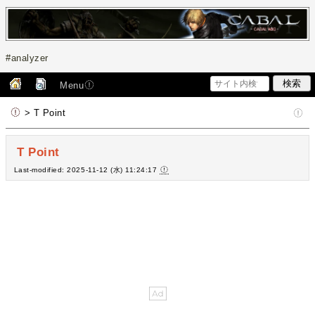
#analyzer
Menu
> T Point
T Point
Last-modified: 2025-11-12 (水) 11:24:17