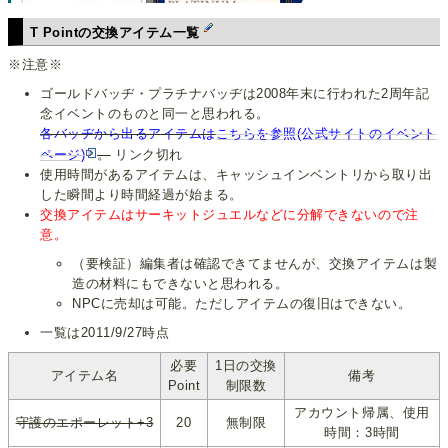
T Pointの交換アイテム一覧
※注意※
ゴールドバッヂ・プラチナバッヂは2008年末に行われた2周年記
念イベントのものと同一と思われる。
各バッヂから出るアイテムは
こちらを参照(公式サイトのイベント
ページ)
。
リンク切れ
使用時間があるアイテムは、キャッシュインベントリから取り出
した瞬間より時間経過が始まる。
交換アイテムはサーキットジュエルなどに分解できないので注
意。
（要検証）編集者は確認できてませんが、交換アイテムは製
造の材料にもできないと思われる。
NPCに売却は可能。ただしアイテムの復旧はできない。
一覧は2011/9/27時点
必要
1日の交換
アイテム名
備考
Point
制限数
アカウント帰属、使用
守護のエポーレット+3
20
無制限
時間：3時間