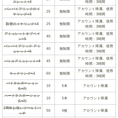
スレット+3
時間：3時間
バンパイアリックのイ
アカウント帰属、使用
25
無制限
ヤリング+3
時間：3時間
アカウント帰属、使用
防壁のイヤリング+3
25
無制限
時間：3時間
アミュレットオブペイ
アカウント帰属、使用
40
無制限
ン+5
時間：3時間
バンパイアリック アミ
アカウント帰属、使用
40
無制限
ュレット+5
時間：3時間
アカウント帰属、使用
バトルアミュレット+8
45
無制限
時間：3時間
アカウント帰属、使用
ラックリング+2
60
無制限
時間：3時間
バイタルポーション
10
5本
アカウント帰属
(Lv2)
ハードネスポーション
10
5本
アカウント帰属
(Lv2)
2周年お祝いゴールドバ
50
4枚
アカウント帰属
ッヂ