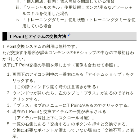
「個人商店」状態：個人商店を開設している場合
「ソーシャルスキル」使用状態：ダンス/座るなどソーシャ
ルスキルを使用した場合
「トレーニングダミー」使用状態：トレーニングダミーを使
用している場合
T Pointとアイテムの交換方法
T Point交換システムの利用は無料です。
ただ交換する場所が課金コンテンツのBPショップの中なので最初はわ
かりにくい。
以下にT Point交換の手順を示します（画像も合わせて参照）。
画面下のアイコン列中の一番右にある「アイテムショップ」をク
リックする。
（この際ウィンドウ開く時の注意書きが出る）
ウィンドウが開いたら、左のタブに「プラス」があるのでそれを
クリックする。
「プラス」タブのメニューにT Pointがあるのでクリックする。
現在のT Pointと交換アイテムの一覧が表示される
（アイテム一覧は上下にスクロール可能）。
一覧の右側にある「交換する」のボタンを押すと交換できる。
交換に必要なポイントが溜まっていない場合は「交換不可」と表
示。