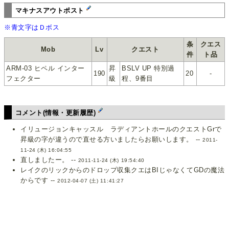
マキナスアウトポスト
※青文字はＤボス
条
クエス
Mob
Lv
クエスト
件
ト品
ARM-03 ヒペル インター
昇
BSLV UP 特別過
190
20
-
フェクター
級
程、9番目
コメント(情報・更新履歴)
イリュージョンキャッスル ラディアントホールのクエストGrで
昇級の字が違うので直せる方いましたらお願いします。 --
2011-
11-24 (木) 16:04:55
直しましたー。 --
2011-11-24 (木) 19:54:40
レイクのリックからのドロップ収集クエはBIじゃなくてGDの魔法
からです --
2012-04-07 (土) 11:41:27