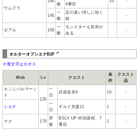
140
10
-
級
4番目
ウムプラ
一
足の臭い消しに効く
145
-
般
粉
一
モンスターも長所が
ゼアル
150
-
般
ある
オルターオブシエナB2F
※青文字はＤボス
条
クエスト
Mob
Lv
クエスト
件
品
カンニバルマーシ
一
武器改良8
10
-
ド
日
135
一
シエナ
ギルド支援11
1
-
日
昇
BSLV UP 特別過程、7
マク
170
1
-
級
番目