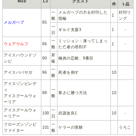
Mob
Lv
クエスト
件
ト品
一
メルガヘプの力を封印した
封印リ
1
般
指輪
ング
メルガヘプ
85
一
ギルド支援3
1
-
日
一
ミッション：凍ってしまっ
ウェアウルフ
86
1
-
般
た亡者の塔B1F
アイスハウンドゾ
昇
90
極炎の忍耐、9番目
ンビ
級
一
アイスババヤガ
96
死者を倒す
10
般
アイスゾンビレデ
ィ
一
98
寒さに勝つ方法
10
アイスグールウォ
般
ーリア
アイスグールウォ
一
100
武器改良1
10
-
ーリアー
日
フローズンゾンビ
一
101
ケラーの実験
うろこ
ファイター
般