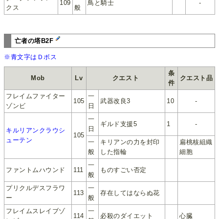
109
鳥と騎士
-
クス
般
亡者の塔B2F
※青文字はＤボス
条
Mob
Lv
クエスト
クエスト品
件
フレイムファイター
一
105
武器改良3
10
-
ゾンビ
日
一
ギルド支援5
1
-
日
キルリアンクラウシ
105
ューテン
一
キリアンの力を封印
扁桃核組織
般
した指輪
細胞
一
ファントムハウンド
111
ものすごい否定
般
プリクルデスフラワ
一
113
存在してはならぬ花
ー
般
フレイムスレイブゾ
一
114
必殺のダイエット
心臓