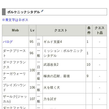
ボルケニックシタデル
※青文字はＤボス
条
クエス
Mob
Lv
クエスト
件
ト品
一
バログ
95
ギルド支援4
1
-
日
ダークプリース
一
ミッション：ボルケニック
96
1
-
ト
般
シタデル
ダークファラン
一
武器改良2
10
-
クス
日
100
ナーガウォーリ
昇
極炎の忍耐、最後
9
-
ア
級
ブレイズハウン
一
106
火を噴く犬
-
ド
般
ザールク(ジャッ
一
107
力を試す
-
カル)
般
ダークファラン
一