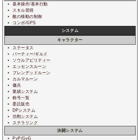
基本操作
/
基本行動
スキル習得
敵の移動の制御
コンボ
/
GPS
システム
キャラクター
ステータス
パーティー
/
ギルド
ソウルアビリティー
エッセンスルーン
ブレンデッドルーン
カルマルーン
傭兵
業績システム
称号一覧
委託販売
DPシステム
功勲システム
ステラリンク
決闘システム
PvP/GvG