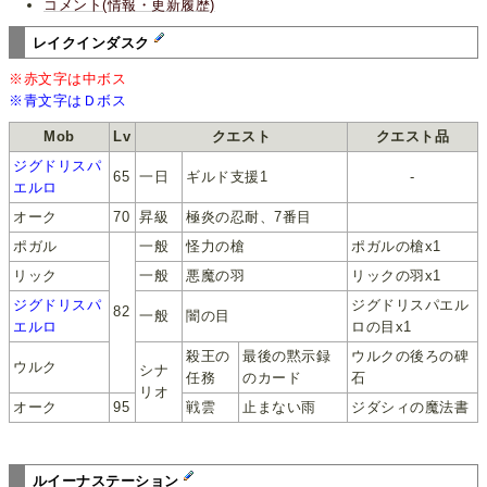
コメント(情報・更新履歴)
レイクインダスク
※赤文字は中ボス
※青文字はＤボス
Mob
Lv
クエスト
クエスト品
ジグドリスパ
65
一日
ギルド支援1
-
エルロ
オーク
70
昇級
極炎の忍耐、7番目
ポガル
一般
怪力の槍
ポガルの槍x1
リック
一般
悪魔の羽
リックの羽x1
ジグドリスパ
ジグドリスパエル
82
一般
闇の目
エルロ
ロの目x1
殺王の
最後の黙示録
ウルクの後ろの碑
ウルク
シナ
任務
のカード
石
リオ
オーク
95
戦雲
止まない雨
ジダシィの魔法書
ルイーナステーション