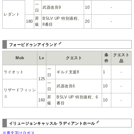
一
武器改良9
10
-
日
レダント
昇
BSLV UP 特別過程、
180
20
-
級
8番目
フォービドゥンアイランド
条
クエスト
Mob
Lv
クエスト
件
品
一
ライオット
ギルド支援8
1
-
日
125
一
武器改良6
10
-
日
リザードフィッシ
ュ
昇
BSLV UP 特別過程、6
160
10
-
級
番目
イリュージョンキャッスル ラディアントホール
※青文字はＤボス