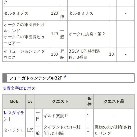
ク
一
タルタミノス
128
タルタミノス
-
般
オーク２の軍団長ビオ
ルコンド
一
129
オークに挑発・第２
-
オーク２の軍団長ヒュ
般
ーピアー
イリュージョンミノタ
昇
BSLV UP 特別過
130
10
-
ウロス
級
程、3番目
フォーガトゥンテンプルB2F
※青文字はＤボス
条
Mob
Lv
クエスト
クエスト品
件
レスタイラ
一
ギルド支援12
1
-
ント
日
一
タイラントの力を封
魔物の力が封印され
タイラント
125
1
般
印した指輪
たリング