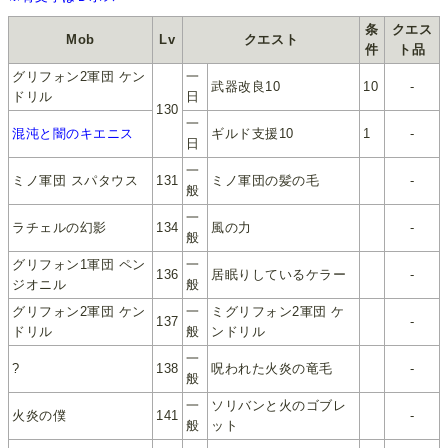
条
クエス
Mob
Lv
クエスト
件
ト品
グリフォン2軍団 ケン
一
武器改良10
10
-
ドリル
日
130
一
混沌と闇のキエニス
ギルド支援10
1
-
日
一
ミノ軍団 スパタウス
131
ミノ軍団の髪の毛
-
般
一
ラチェルの幻影
134
風の力
-
般
グリフォン1軍団 ペン
一
136
居眠りしているケラー
-
ジオニル
般
グリフォン2軍団 ケン
一
ミグリフォン2軍団 ケ
137
-
ドリル
般
ンドリル
一
?
138
呪われた火炎の竜毛
-
般
一
ソリバンと火のゴブレ
火炎の僕
141
-
般
ット