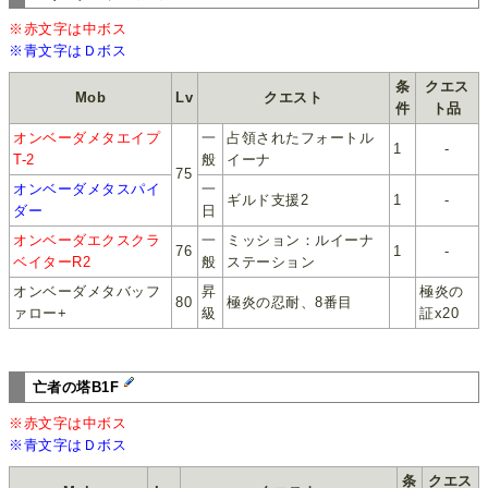
※赤文字は中ボス
※青文字はＤボス
条
クエス
Mob
Lv
クエスト
件
ト品
オンベーダメタエイプ
一
占領されたフォートル
1
-
T-2
般
イーナ
75
オンベーダメタスパイ
一
ギルド支援2
1
-
ダー
日
オンベーダエクスクラ
一
ミッション：ルイーナ
76
1
-
ベイターR2
般
ステーション
オンベーダメタバッフ
昇
極炎の
80
極炎の忍耐、8番目
ァロー+
級
証x20
亡者の塔B1F
※赤文字は中ボス
※青文字はＤボス
条
クエス