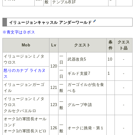
般
テンプルB1F
イリュージョンキャッスル アンダーワールド
※青文字はＤボス
条
クエス
Mob
Lv
クエスト
件
ト品
イリュージョンミノタ
一
武器改良5
10
-
ウロス
日
120
怒りのカナプ ライカヌ
一
ギルド支援7
1
-
ス
日
イリュージョンガーゴ
一
ガーゴイルが虫を食
121
-
イル
般
べる
イリュージョンミノタ
一
ウロス
123
グループ申請
-
般
クルセクパエルロ
オーク1の軍団長オール
コンド
一
126
オークに挑発・第１
-
オーク1の軍団長スピロ
般