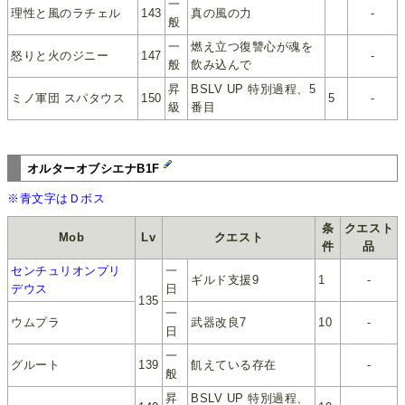
一
理性と風のラチェル
143
真の風の力
-
般
一
燃え立つ復讐心が魂を
怒りと火のジニー
147
-
般
飲み込んで
昇
BSLV UP 特別過程、5
ミノ軍団 スパタウス
150
5
-
級
番目
オルターオブシエナB1F
※青文字はＤボス
条
クエスト
Mob
Lv
クエスト
件
品
センチュリオンプリ
一
ギルド支援9
1
-
デウス
日
135
一
ウムプラ
武器改良7
10
-
日
一
グルート
139
飢えている存在
-
般
昇
BSLV UP 特別過程、