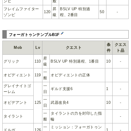
ンビ
般
フレイムファイター
昇
BSLV UP 特別過
120
50
-
ゾンビ
級
程、2番目
フォーガトゥンテンプルB1F
条
クエス
Mob
Lv
クエスト
件
ト品
昇
グリック
110
BSLV UP 特別過程、1番目
10
-
級
一
オビディエント
119
オビディエントの正体
般
グレイナイトゴ
一
ギルド支援6
1
-
ーレム
日
一
オビデアント
125
武器改良4
10
-
日
一
タイラントの力を封印した指
タイラント
-
般
輪
一
ミッション：フォーガトゥン
ドルガ
126
1
-