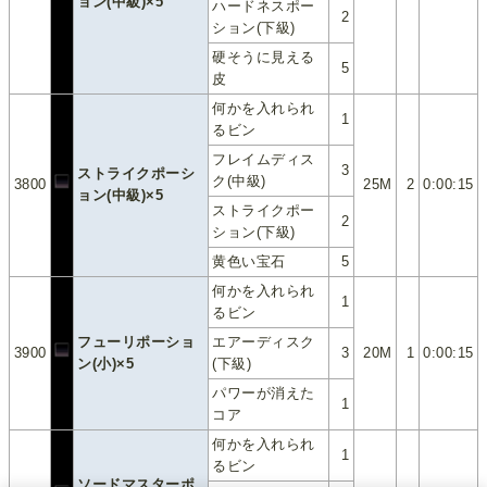
ョン(中級)×5
ハードネスポー
2
ション(下級)
硬そうに見える
5
皮
何かを入れられ
1
るビン
フレイムディス
3
ストライクポーシ
ク(中級)
3800
25M
2
0:00:15
ョン(中級)×5
ストライクポー
2
ション(下級)
黄色い宝石
5
何かを入れられ
1
るビン
フューリポーショ
エアーディスク
3900
3
20M
1
0:00:15
ン(小)×5
(下級)
パワーが消えた
1
コア
何かを入れられ
1
るビン
ソードマスターポ