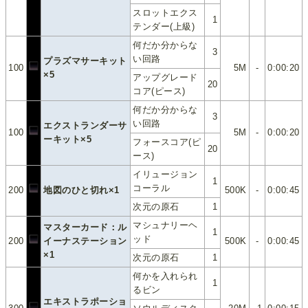
スロットエクス
1
テンダー(上級)
何だか分からな
3
い回路
プラズマサーキット
100
5M
-
0:00:20
×5
アップグレード
20
コア(ピース)
何だか分からな
3
い回路
エクストランダーサ
100
5M
-
0:00:20
ーキット×5
フォースコア(ピ
20
ース)
イリュージョン
1
コーラル
200
地図のひと切れ×1
500K
-
0:00:45
次元の原石
1
マシュナリーヘ
マスターカード：ル
1
ッド
200
イーナステーション
500K
-
0:00:45
×1
次元の原石
1
何かを入れられ
1
るビン
エキストラポーショ