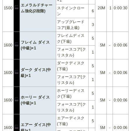
+1
エメラルドチャー
1500
ステインクロー
20M
1
0:00:30
ム強化(2段階)
6
ン
アップグレード
3
コア(最上級)
フレイムディス
5
ク(下級)
フレイム ダイス
1600
5M
-
0:00:06
(中級)×1
フォースコア(ク
1
リスタル)
ダークディスク
5
(下級)
ダーク ダイス(中
1600
5M
-
0:00:06
級)×1
フォースコア(ク
1
リスタル)
ホーリーディス
5
ク(下級)
ホーリー ダイス
1600
5M
-
0:00:06
(中級)×1
フォースコア(ク
1
リスタル)
エアーディスク
5
(下級)
エアー ダイス(中
1600
5M
-
0:00:06
級)×1