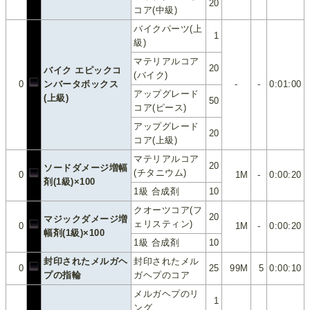
20
コア(中級)
バイクパーツ(上
1
級)
マテリアルコア
20
バイク エピックコ
(バイク)
0
ンバータボックス
-
-
0:01:00
アップグレード
(上級)
50
コア(ピース)
アップグレード
20
コア(上級)
マテリアルコア
20
ソードダメージ増幅
(チタニウム)
0
1M
-
0:00:20
剤(1級)×100
1級 合成剤
10
クオーツコア(フ
20
マジックダメージ増
ェリスティン)
0
1M
-
0:00:20
幅剤(1級)×100
1級 合成剤
10
封印されたメルガヘ
封印されたメル
0
25
99M
5
0:00:10
プの指輪
ガヘプのコア
メルガヘプのリ
1
ング