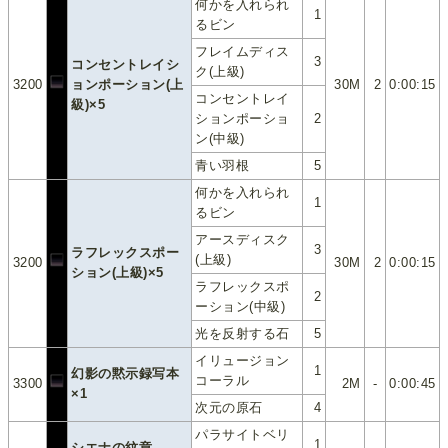
何かを入れられ
1
るビン
フレイムディス
3
コンセントレイシ
ク(上級)
3200
ョンポーション(上
30M
2
0:00:15
コンセントレイ
級)×5
ションポーショ
2
ン(中級)
青い羽根
5
何かを入れられ
1
るビン
アースディスク
3
ラフレックスポー
(上級)
3200
30M
2
0:00:15
ション(上級)×5
ラフレックスポ
2
ーション(中級)
光を反射する石
5
イリュージョン
1
幻影の黙示録写本
コーラル
3300
2M
-
0:00:45
×1
次元の原石
4
パラサイトベリ
1
シエナの紋章