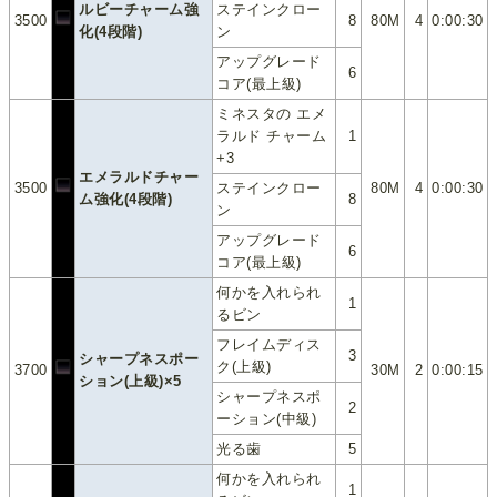
ルビーチャーム強
ステインクロー
3500
8
80M
4
0:00:30
化(4段階)
ン
アップグレード
6
コア(最上級)
ミネスタの エメ
ラルド チャーム
1
+3
エメラルドチャー
3500
ステインクロー
80M
4
0:00:30
ム強化(4段階)
8
ン
アップグレード
6
コア(最上級)
何かを入れられ
1
るビン
フレイムディス
3
シャープネスポー
ク(上級)
3700
30M
2
0:00:15
ション(上級)×5
シャープネスポ
2
ーション(中級)
光る歯
5
何かを入れられ
1