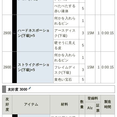
べたべたする
5
赤い液体
何かを入れら
1
れるビン
ハードネスポーショ
アースディス
2900
3
15M
1
0:00:15
ン(下級)×5
ク(下級)
硬そうに見え
5
る皮
何かを入れら
1
れるビン
ストライクポーショ
2900
フレイムディ
15M
1
0:00:15
ン(下級)×5
3
スク(下級)
黄色い宝石
5
友好度 3000
登録料
友
数
製造
好
アイテム
材料
証
量
時間
Alz
度
票