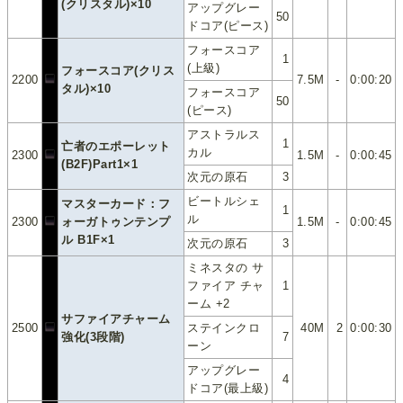
(クリスタル)×10
アップグレー
50
ドコア(ピース)
フォースコア
1
(上級)
フォースコア(クリス
2200
7.5M
-
0:00:20
タル)×10
フォースコア
50
(ピース)
アストラルス
1
亡者のエポーレット
カル
2300
1.5M
-
0:00:45
(B2F)Part1×1
次元の原石
3
ビートルシェ
マスターカード：フ
1
ル
2300
ォーガトゥンテンプ
1.5M
-
0:00:45
ル B1F×1
次元の原石
3
ミネスタの サ
ファイア チャ
1
ーム +2
サファイアチャーム
2500
ステインクロ
40M
2
0:00:30
強化(3段階)
7
ーン
アップグレー
4
ドコア(最上級)