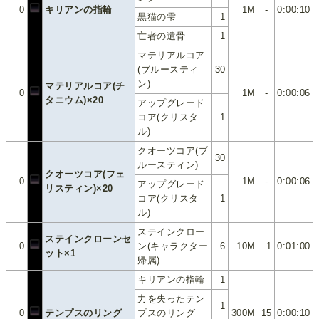
0
キリアンの指輪
1M
-
0:00:10
黒猫の雫
1
亡者の遺骨
1
マテリアルコア
(ブルースティ
30
ン)
マテリアルコア(チ
0
1M
-
0:00:06
タニウム)×20
アップグレード
コア(クリスタ
1
ル)
クオーツコア(ブ
30
ルースティン)
クオーツコア(フェ
0
1M
-
0:00:06
アップグレード
リスティン)×20
コア(クリスタ
1
ル)
ステインクロー
ステインクローンセ
0
ン(キャラクター
6
10M
1
0:01:00
ット×1
帰属)
キリアンの指輪
1
力を失ったテン
1
0
テンプスのリング
プスのリング
300M
15
0:00:10