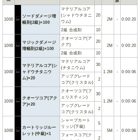
票
マテリアルコア
(シャドウチタニ
20
ソードダメージ増
1000
2M
-
0:00:20
ウム)
幅剤(2級)×100
2級 合成剤
10
クオーツコア(ア
20
マジックダメージ
クア)
1000
2M
-
0:00:20
増幅剤(2級)×100
2級 合成剤
10
マテリアルコア
30
マテリアルコア(シ
(チタニウム)
1000
ャドウチタニウ
1.2M
-
0:00:06
アップグレード
ム)×20
2
コア(クリスタル)
クオーツコア(フ
30
ェリスティン)
クオーツコア(アク
1000
1.2M
-
0:00:06
ア)×20
アップグレード
2
コア(クリスタル)
シャープカート
5
リッジ(下級)
カートリッジルー
1000
5M
-
0:00:06
レット(中級)×1
フォースコア(ク
2