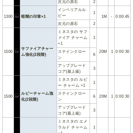
次元の原石
2
インペリアルル
1
ビー
1300
暗闇の印章×1
1M
-
0:00:45
次元の原石
2
ミネスタの サフ
ァイア チャーム
1
+1
サファイアチャー
1500
ステインクロー
20M
1
0:00:30
ム強化(2段階)
6
ン
アップグレード
3
コア(最上級)
ミネスタの ルビ
1
ー チャーム +1
ルビーチャーム強
ステインクロー
1500
6
20M
1
0:00:30
化(2段階)
ン
アップグレード
3
コア(最上級)
ミネスタの エメ
ラルド チャーム
1