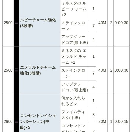
ミネスタの ル
ビー チャーム
1
+2
ルビーチャーム強化
2500
ステインクロ
40M
2
0:00:30
7
(3段階)
ーン
アップグレー
4
ドコア(最上級)
ミネスタの エ
メラルド チャ
1
ーム +2
エメラルドチャーム
2500
ステインクロ
40M
2
0:00:30
強化(3段階)
7
ーン
アップグレー
4
ドコア(最上級)
何かを入れら
1
れるビン
フレイムディ
3
コンセントレイショ
スク(中級)
2600
ンポーション(中
20M
1
0:00:15
コンセントレ
級)×5
イションポー
2