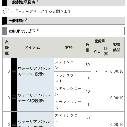
一般製造早見表
←「＋」をクリックすると開きます
一般製造
友好度 999以下
登録料
友
数
製造
好
アイテム
材料
証
量
時間
Alz
度
票
ステインクロー
30
ン
ウォーリア バトル
0
-
-
0:00:10
モード3(1段階)
トランスフォー
1
スⅠ
ステインクロー
40
ン
ウォーリア バトル
0
-
-
0:00:10
モード3(2段階)
トランスフォー
1
スⅡ
ステインクロー
50
ン
ウォーリア バトル
0
-
-
0:00:10