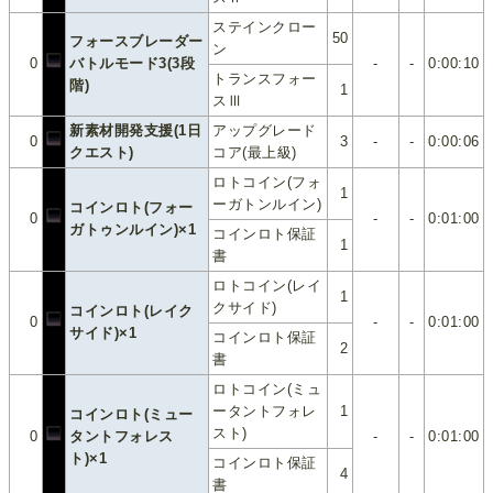
ステインクロー
50
フォースブレーダー
ン
0
バトルモード3(3段
-
-
0:00:10
トランスフォー
階)
1
スⅢ
新素材開発支援(1日
アップグレード
0
3
-
-
0:00:06
クエスト)
コア(最上級)
ロトコイン(フォ
1
ーガトンルイン)
コインロト(フォー
0
-
-
0:01:00
ガトゥンルイン)×1
コインロト保証
1
書
ロトコイン(レイ
1
クサイド)
コインロト(レイク
0
-
-
0:01:00
サイド)×1
コインロト保証
2
書
ロトコイン(ミュ
ータントフォレ
1
コインロト(ミュー
スト)
0
タントフォレス
-
-
0:01:00
ト)×1
コインロト保証
4
書