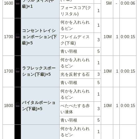
ソウル ダイス(中
1600
5M
-
0:00:06
級)×1
フォースコア(ク
1
リスタル)
何かを入れられ
1
るビン
コンセントレイシ
1700
ョンポーション(下
フレイムディス
10M
1
0:00:15
3
級)×5
ク(下級)
青い羽根
5
何かを入れられ
1
るビン
ラフレックスポー
1700
10M
1
0:00:15
ション(下級)×5
光を反射する石
3
青い羽根
5
何かを入れられ
1
るビン
バイタルポーショ
1800
べたべたする赤
10M
1
0:00:15
ン(下級)×5
3
い液体
青い羽根
5
何かを入れられ
1
るビン