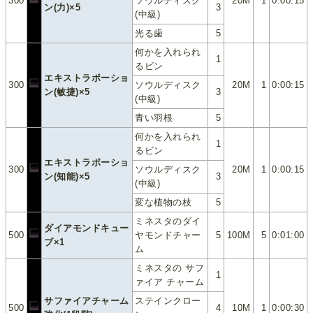
300
ソウルディスク
20M
1
0:00:15
ン(力)×5
3
(中級)
光る歯
5
何かを入れられ
1
るビン
エキストラポーショ
300
ソウルディスク
20M
1
0:00:15
ン(敏捷)×5
3
(中級)
青い羽根
5
何かを入れられ
1
るビン
エキストラポーショ
300
ソウルディスク
20M
1
0:00:15
ン(知能)×5
3
(中級)
変な植物の枝
5
ミネスタのダイ
ダイアモンドキュー
500
ヤモンドチャー
5
100M
5
0:01:00
ブ×1
ム
ミネスタの サフ
1
ァイア チャーム
サファイアチャーム
ステインクロー
500
4
10M
1
0:00:30