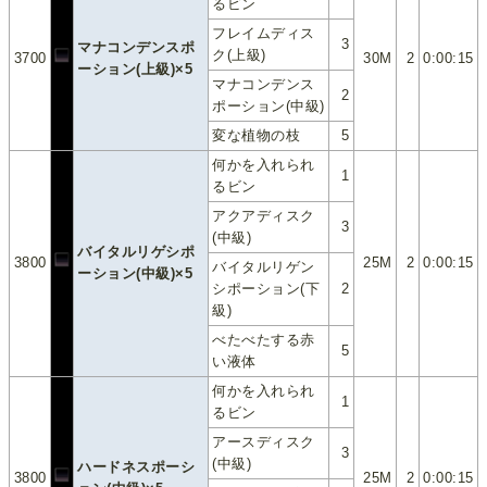
るビン
フレイムディス
3
マナコンデンスポ
ク(上級)
3700
30M
2
0:00:15
ーション(上級)×5
マナコンデンス
2
ポーション(中級)
変な植物の枝
5
何かを入れられ
1
るビン
アクアディスク
3
(中級)
バイタルリゲシポ
3800
25M
2
0:00:15
バイタルリゲン
ーション(中級)×5
シポーション(下
2
級)
べたべたする赤
5
い液体
何かを入れられ
1
るビン
アースディスク
3
(中級)
ハードネスポーシ
3800
25M
2
0:00:15