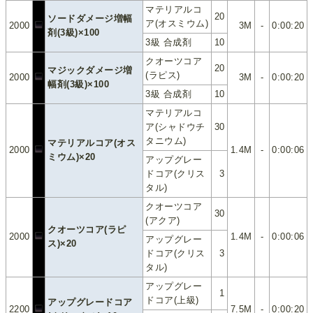
マテリアルコ
20
ソードダメージ増幅
ア(オスミウム)
2000
3M
-
0:00:20
剤(3級)×100
3級 合成剤
10
クオーツコア
20
マジックダメージ増
(ラピス)
2000
3M
-
0:00:20
幅剤(3級)×100
3級 合成剤
10
マテリアルコ
ア(シャドウチ
30
タニウム)
マテリアルコア(オス
2000
1.4M
-
0:00:06
ミウム)×20
アップグレー
ドコア(クリス
3
タル)
クオーツコア
30
(アクア)
クオーツコア(ラピ
2000
1.4M
-
0:00:06
アップグレー
ス)×20
ドコア(クリス
3
タル)
アップグレー
1
ドコア(上級)
アップグレードコア
2200
7.5M
-
0:00:20