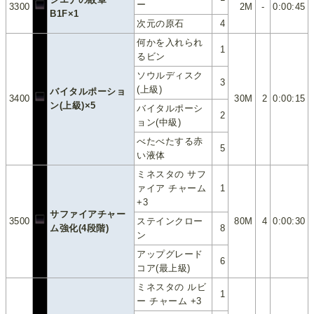
ー
3300
2M
-
0:00:45
B1F×1
次元の原石
4
何かを入れられ
1
るビン
ソウルディスク
3
(上級)
バイタルポーショ
3400
30M
2
0:00:15
ン(上級)×5
バイタルポーシ
2
ョン(中級)
べたべたする赤
5
い液体
ミネスタの サフ
ァイア チャーム
1
+3
サファイアチャー
3500
ステインクロー
80M
4
0:00:30
ム強化(4段階)
8
ン
アップグレード
6
コア(最上級)
ミネスタの ルビ
1
ー チャーム +3