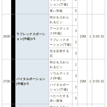
ション(下級)
青い羽根
5
何かを入れら
1
れるビン
アースディス
3
ク(中級)
ラフレックスポーシ
2600
20M
1
0:00:15
ョン(中級)×5
ラフレックポ
2
ーション(下級)
光を反射する
3
石
何かを入れら
1
れるビン
ソウルディス
3
ク(中級)
バイタルポーション
2700
20M
1
0:00:15
(中級)×5
バイタルポー
2
ション(下級)
べたべたする
5
赤い液体