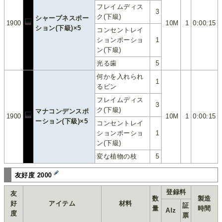
フレイムディス
3
ク(下級)
シャープネスポー
1900
10M
1
0:00:15
ション(下級)×5
コンセントレイ
ションポーショ
1
ン(下級)
光る歯
5
何かを入れられ
1
るビン
フレイムディス
3
ク(下級)
マナコンデンスポ
1900
10M
1
0:00:15
ーション(下級)×5
コンセントレイ
ションポーショ
1
ン(下級)
変な植物の枝
5
友好度 2000
登録料
友
数
製造
好
アイテム
材料
証
量
時間
Alz
度
票