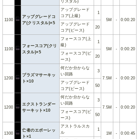
リスタル)
アップグレード
1
コア(上級)
アップグレードコ
1100
5M
-
0:00:20
ア(クリスタル)×5
アップグレード
20
コア(ピース)
フォースコア(上
1
級)
フォースコア(クリ
1100
5M
-
0:00:20
スタル)×5
フォースコア(ピ
20
ース)
何だか分からな
3
い回路
プラズマサーキッ
1200
7.5M
-
0:00:20
ト×10
アップグレード
50
コア(ピース)
何だか分からな
3
い回路
エクストランダー
1200
7.5M
-
0:00:20
サーキット×10
フォースコア(ピ
50
ース)
アストラルスカ
1
亡者のエポーレッ
ル
1300
1M
-
0:00:45
ト×1