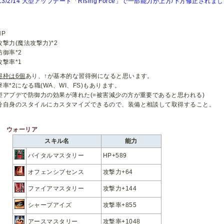
013/2/14 大型アップデート「Rising Force」で一部能力が上方/下方修正されま
HP
攻撃力(魔法攻撃力)*2
防御率*2
攻撃率*1
得枠は6個
あり、↑が基本的な習得例になると思います。
撃率*2になる職(WA、WI、FS)もあります。
型アプデで防御力の効果が薄れた(=被害減少の方が重要であると思われる)
分自身のスタイルにカスタマイズできるので、装備と相談して取得すること。
ウォーリア
スキル名
能力
バイタルマスタリー
HP+589
オフェンシブセンス
攻撃力+64
ファイアマスタリー
攻撃力+144
シャープアイズ
攻撃率+855
アースマスタリー
攻撃率+1048