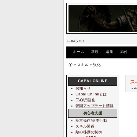
#analyzer
[
ホーム
|
新規
|
編集
|
添付
]
> スキル > 強化
CABAL ONLINE
ス
お知らせ
Last
Cabal Onlineとは
FAQ
/
用語集
韓国アップデート情報
初心者支援
基本操作
/
基本行動
スキル習得
敵の移動の制御