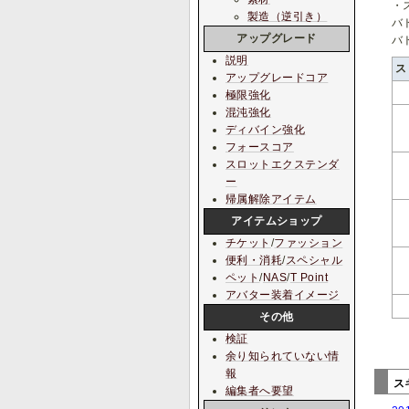
・
製造（逆引き）
バ
アップグレード
バ
説明
ス
アップグレードコア
極限強化
混沌強化
ディバイン強化
フォースコア
スロットエクステンダ
ー
帰属解除アイテム
アイテムショップ
チケット
/
ファッション
便利・消耗
/
スペシャル
ペット
/
NAS
/
T Point
アバター装着イメージ
その他
検証
余り知られていない情
報
ス
編集者へ要望