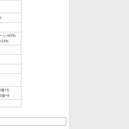
%
ジ+60%
24%
回復+6
回復+6