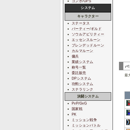
コンボ
/
GPS
システム
キャラクター
ステータス
パーティー
/
ギルド
ソウルアビリティー
エッセンスルーン
ブレンデッドルーン
カルマルーン
傭兵
業績システム
バ
称号一覧
委託販売
最
DPシステム
功勲システム
ステラリンク
決闘システム
PvP/GvG
国家戦
PK
ミッション戦争
ミッションバトル