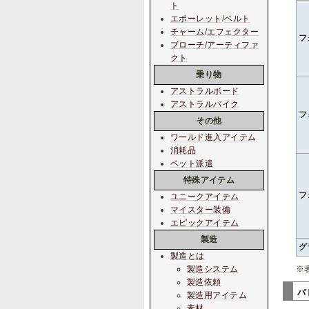
ト
エポーレット
/
ベルト
チャーム
/
エフェクター
フ
ブローチ
/
アーティファ
クト
乗り物
アストラルボード
アストラルバイク
フ
その他
ワールド進入アイテム
消耗品
ペット派遣
特殊アイテム
フ
ユニークアイテム
マイスター装備
エピックアイテム
製造
グ
製造とは
※
製造システム
製造依頼
バ
製造用アイテム
素材