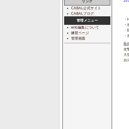
2
リンク
CABAL公式サイト
CABALブログ
・
管理メニュー
・
wiki編集について
・
練習ページ
・
管理画面
取
攻
大
自