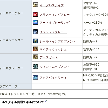
攻撃率+620
イーグルスナイプ
射程距離+1
ォースアーチャー
スラスティングアロー
ノックバック+30
アートオブヒーリング
ヒール+110%
クリティカルダメー
クラッシュブレード
クリティカル確率+
ォースシールダー
シールドインプロブメント
防御力+47
マイティウィッシュ
攻撃力+104
アースガード
防御力+47
攻撃率+620
ウィンドムーブメント
ォースブレーダー
防御率+310
HP+100/HP自動
アクアバイタリティ
MP+100/MP自動
ラディエーター
表数値はトランセンダー時、スキルLvMaxのもの。
トルスタイル共通スキルについて