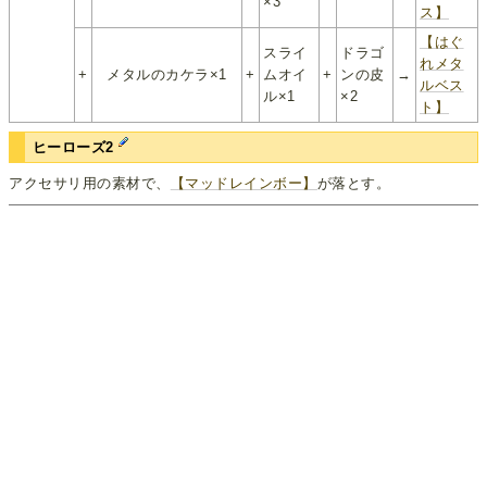
×3
ス】
【はぐ
スライ
ドラゴ
れメタ
+
メタルのカケラ×1
+
ムオイ
+
ンの皮
→
ルベス
ル×1
×2
ト】
ヒーローズ2
アクセサリ用の素材で、
【マッドレインボー】
が落とす。