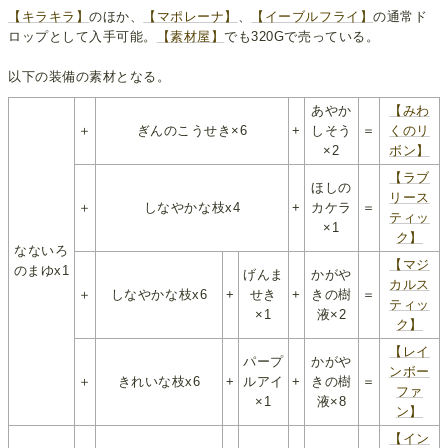
【キラキラ】
のほか、
【マポレーナ】
、
【イーブルフライ】
の通常ド
ロップとして入手可能。
【素材屋】
でも320Gで売っている。
以下の装備の素材となる。
あやか
【みわ
＋
ぎんのこうせき×6
+
しそう
＝
くのリ
×2
ボン】
【ラブ
ほしの
リース
＋
しなやかな枝x4
+
カケラ
＝
ティッ
×1
ク】
なないろ
【マジ
のまゆx1
げんま
かがや
カルス
＋
しなやかな枝x6
+
せき
+
きの樹
＝
ティッ
×1
液×2
ク】
【レイ
パープ
かがや
ンボー
＋
きれいな枝x6
+
ルアイ
+
きの樹
＝
ファ
×1
液×8
ン】
【イン