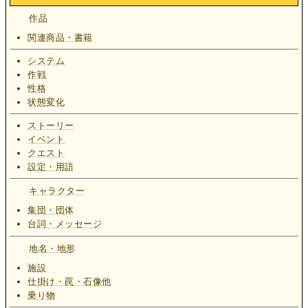
作品
関連商品・書籍
システム
作戦
性格
状態変化
ストーリー
イベント
クエスト
設定・用語
キャラクター
集団・団体
台詞・メッセージ
地名・地形
施設
仕掛け・罠・石像他
乗り物