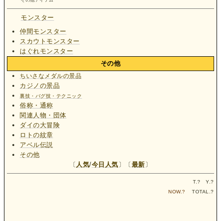
その他アイテム
モンスター
仲間モンスター
スカウトモンスター
はぐれモンスター
その他
ちいさなメダルの景品
カジノの景品
裏技・バグ技・テクニック
俗称・通称
関連人物・団体
ダイの大冒険
ロトの紋章
アベル伝説
その他
〔
人気
/
今日人気
〕〔
最新
〕
T.
?
Y.
?
NOW.
?
TOTAL.
?