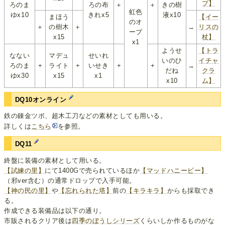
プ】
ろのま
ろの布
＋
＋
きの樹
虹色
ゆx10
きれx5
液x10
まほう
【イー
のオ
＋
の樹木
＋
→
リスの
ーブ
x15
杖】
x1
ようせ
【トラ
なない
マデュ
せいれ
いのひ
イチャ
ろのま
+
ライト
+
いせき
+
+
→
だね
クラ
ゆx30
x15
x1
x10
ム】
DQ10オンライン
鉄の錬金ツボ、超木工刀などの素材としても用いる。
詳しくは
こちら
を参照。
DQ11
終盤に装備の素材として用いる。
【試練の里】
にて1400Gで売られているほか
【マッドハニービー】
（邪ver含む）の通常ドロップで入手可能。
【神の民の里】
や
【忘れられた塔】
前の
【キラキラ】
からも採取でき
る。
作成できる装備品は以下の通り。
市販されるクリア後は
四季のぼうしシリーズ
くらいしか作るものがな