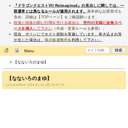
『ドラゴンクエストVII Reimagined』の見出しに関しては、一
部通常とは異なるルールが適用されます。
基本的な記述形式も
含め、詳細は
【TOPページ】
をご確認願います。
段落と段落の間に行間を空ける場合は、
空行の文頭に全角スペ
ースを挿入
して下さい
（
作成・更新ルール
も参照）。
現在、
本スレ
にてホスト規制を実施しています。巻き込まれ等
が生じた場合は、
掲示板避難所
を利用して下さい。
Menu
> 【なないろのまゆ】
【なないろのまゆ】
Last-modified: 2024-01-14 (日) 22:57:25