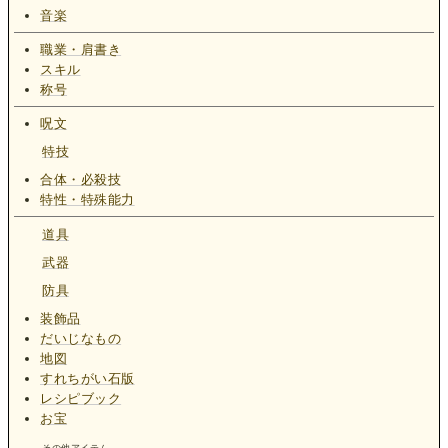
音楽
職業・肩書き
スキル
称号
呪文
特技
合体・必殺技
特性・特殊能力
道具
武器
防具
装飾品
だいじなもの
地図
すれちがい石版
レシピブック
お宝