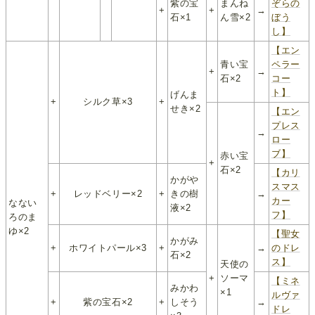
紫の宝
まんね
ぞらの
+
+
→
石×1
ん雪×2
ぼう
し】
【エン
青い宝
ペラー
+
→
石×2
コー
ト】
げんま
+
シルク草×3
+
せき×2
【エン
プレス
→
ロー
ブ】
赤い宝
+
石×2
【カリ
かがや
スマス
+
レッドベリー×2
+
きの樹
→
カー
なない
液×2
フ】
ろのま
ゆ×2
【聖女
かがみ
+
ホワイトパール×3
+
→
のドレ
石×2
ス】
天使の
+
ソーマ
【ミネ
みかわ
×1
ルヴァ
+
紫の宝石×2
+
しそう
→
ドレ