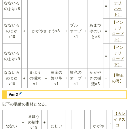
なないろ
テリ
＝
のまゆx8
ハッ
ト】
【イン
なないろ
ブルー
あまつ
テリ
のまゆ
＋
かがやきそうx8
+
オーブ
+
ゆのい
＝
ローブ
x10
×1
と×8
上】
【イン
なないろ
テリ
＝
のまゆx9
ローブ
下】
なないろ
まほう
黄金の
虹色の
かがや
【聖王
のまゆ
＋
の樹木
＋
飾り弓
+
オーブ
+
きの樹
＝
の弓】
x10
x1
x1
×1
液×5
Ver.2
以下の装備の素材となる。
【カレ
まほう
イドス
＋
の樹木
＋
→
コー
なない
にじい
かがや
x10