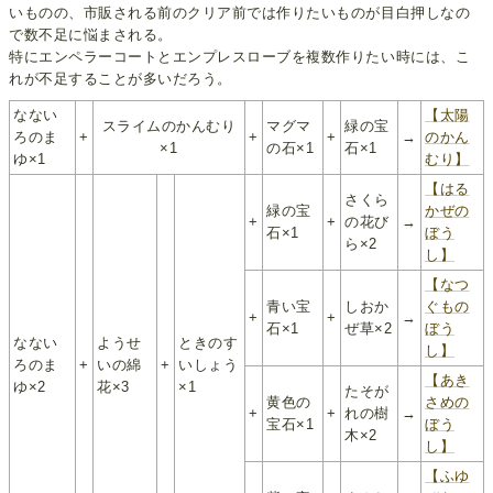
いものの、市販される前のクリア前では作りたいものが目白押しなの
で数不足に悩まされる。
特にエンペラーコートとエンプレスローブを複数作りたい時には、こ
れが不足することが多いだろう。
なない
【太陽
スライムのかんむり
マグマ
緑の宝
ろのま
+
+
+
→
のかん
×1
の石×1
石×1
ゆ×1
むり】
【はる
さくら
緑の宝
かぜの
+
+
の花び
→
石×1
ぼう
ら×2
し】
【なつ
青い宝
しおか
ぐもの
+
+
→
石×1
ぜ草×2
ぼう
なない
ようせ
ときのす
し】
ろのま
+
いの綿
+
いしょう
【あき
ゆ×2
花×3
×1
たそが
黄色の
さめの
+
+
れの樹
→
宝石×1
ぼう
木×2
し】
【ふゆ