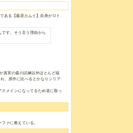
者である
【藤原カムイ】
自身がロト
んです。そう言う理由から
々が真実の森の試練以外ほとんど端
られ、原作に比べるとかなりシリア
アスメインになってるため逆に取っ
ーファに教えている。