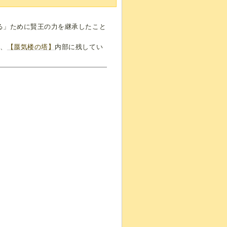
る」ために賢王の力を継承したこと
り、
【蜃気楼の塔】
内部に残してい