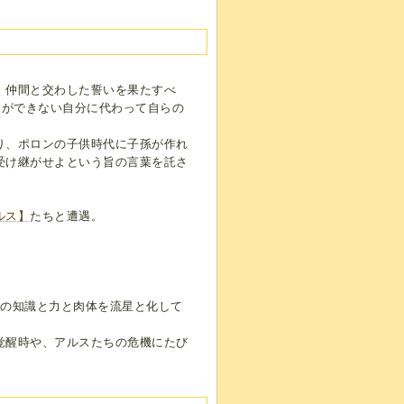
、仲間と交わした誓いを果たすべ
とができない自分に代わって自らの
り、ポロンの子供時代に子孫が作れ
受け継がせよという旨の言葉を託さ
ルス】
たちと遭遇。
。
らの知識と力と肉体を流星と化して
覚醒時や、アルスたちの危機にたび