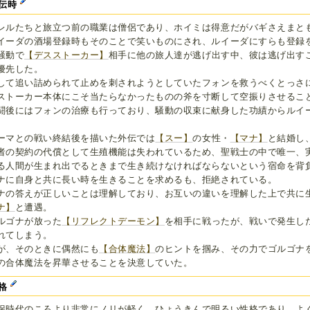
伝時
レルたちと旅立つ前の職業は僧侶であり、ホイミは得意だがバギさえまと
イーダの酒場登録時もそのことで笑いものにされ、ルイーダにすらも登録
騒動で
【デスストーカー】
相手に他の旅人達が逃げ出す中、彼は逃げ出す
優先した。
して追い詰められて止めを刺されようとしていたフォンを救うべくとっさ
ストーカー本体にこそ当たらなかったものの斧を寸断して空振りさせるこ
闘後にはフォンの治療も行っており、騒動の収束に献身した功績からルイ
ーマとの戦い終結後を描いた外伝では
【スー】
の女性・
【マナ】
と結婚し
者の契約の代償として生殖機能は失われているため、聖戦士の中で唯一、
る人間が生まれ出でるときまで生き続けなければならないという宿命を背
ナに自身と共に長い時を生きることを求めるも、拒絶されている。
ナの答えが正しいことは理解しており、お互いの違いを理解した上で共に
ナ】
と遭遇。
ルゴナが放った
【リフレクトデーモン】
を相手に戦ったが、戦いで発生し
れてしまう。
が、そのときに偶然にも
【合体魔法】
のヒントを掴み、その力でゴルゴナ
の合体魔法を昇華させることを決意していた。
格
侶時代のころより非常にノリが軽く、ひょうきんで明るい性格であり、よ