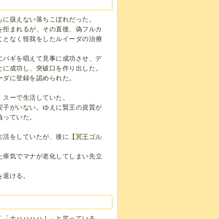
もに扱えない落ちこぼれだった。
を拒まれるが、その直後、偽フルカ
ことなく怪我をしたルイーダの治療
にバギを唱えて見事に成功させ、デ
とに成功し、突破口を作り出した。
ーダに登録を認められた。
、スーで生活していた。
実子がいない。ゆえに賢王の資質が
負っていた。
生活をしていたが、後に
【冥王ゴル
た瘴気でマナが老化してしまい先立
を退ける。
く「ナハハハハ！」と笑っている。