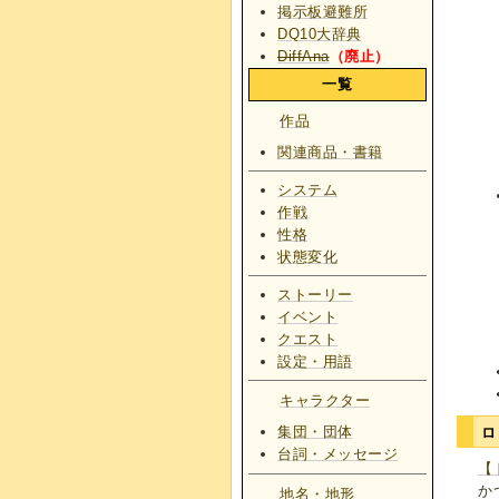
掲示板避難所
DQ10大辞典
DiffAna
（廃止）
一覧
作品
関連商品・書籍
システム
作戦
性格
状態変化
ストーリー
イベント
クエスト
設定・用語
キャラクター
集団・団体
ロ
台詞・メッセージ
【
か
地名・地形