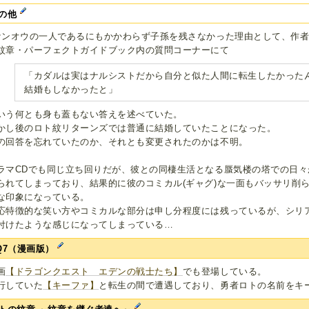
の他
ケンオウの一人であるにもかかわらず子孫を残さなかった理由として、作
紋章・パーフェクトガイドブック内の質問コーナーにて
「カダルは実はナルシストだから自分と似た人間に転生したかった
結婚もしなかったと」
いう何とも身も蓋もない答えを述べていた。
かし後のロト紋リターンズでは普通に結婚していたことになった。
の回答を忘れていたのか、それとも変更されたのかは不明。
ラマCDでも同じ立ち回りだが、彼との同棲生活となる蜃気楼の塔での日
られてしまっており、結果的に彼のコミカル(ギャグ)な一面もバッサリ削
な印象になっている。
応特徴的な笑い方やコミカルな部分は申し分程度には残っているが、シリ
付けたような感じになってしまっている…
Q7（漫画版）
画
【ドラゴンクエスト エデンの戦士たち】
でも登場している。
行していた
【キーファ】
と転生の間で遭遇しており、勇者ロトの名前をキ