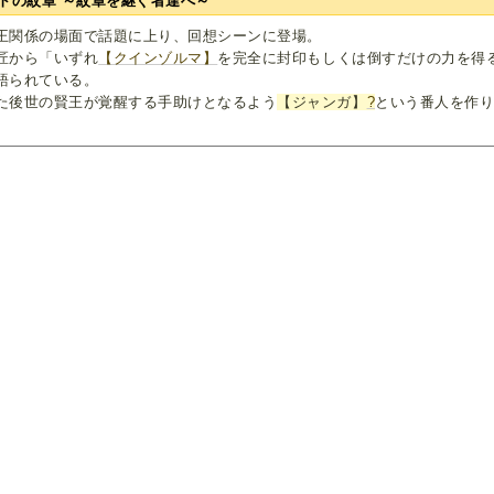
トの紋章 ～紋章を継ぐ者達へ～
王関係の場面で話題に上り、回想シーンに登場。
匠から「いずれ
【クインゾルマ】
を完全に封印もしくは倒すだけの力を得
語られている。
た後世の賢王が覚醒する手助けとなるよう
【ジャンガ】
?
という番人を作
。