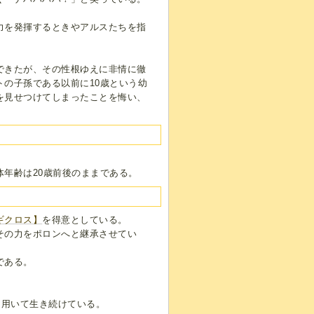
力を発揮するときやアルスたちを指
できたが、その性根ゆえに非情に徹
の子孫である以前に10歳という幼
を見せつけてしまったことを悔い、
年齢は20歳前後のままである。
ギクロス】
を得意としている。
その力をポロンへと継承させてい
である。
を用いて生き続けている。