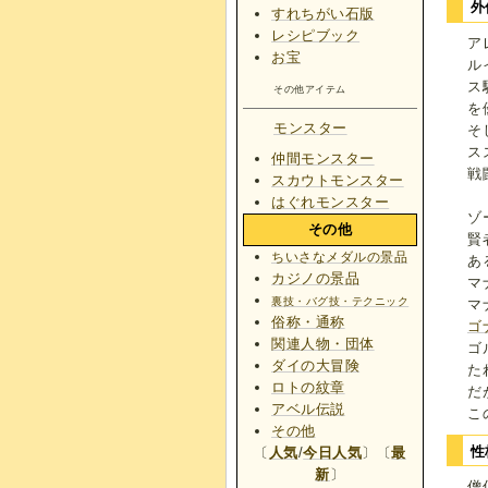
外
すれちがい石版
レシピブック
ア
お宝
ル
ス
その他アイテム
を
モンスター
そ
ス
仲間モンスター
戦
スカウトモンスター
はぐれモンスター
ゾ
その他
賢
ちいさなメダルの景品
あ
カジノの景品
マ
裏技・バグ技・テクニック
マ
俗称・通称
ゴ
関連人物・団体
ゴ
ダイの大冒険
た
ロトの紋章
だ
アベル伝説
こ
その他
性
〔
人気
/
今日人気
〕〔
最
新
〕
僧