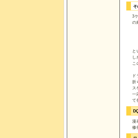
そ
3
の
と
し
こ
ド
折
ス
一
て
D
漫
修