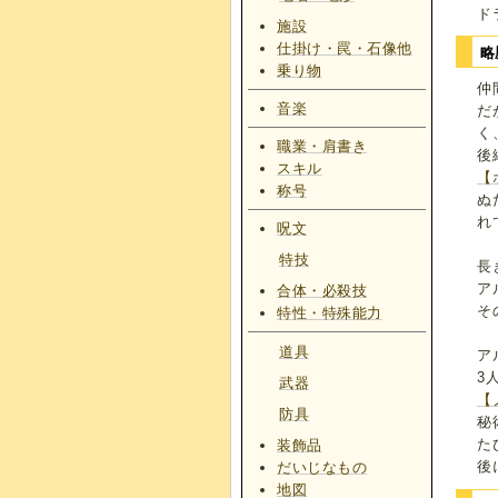
ド
施設
仕掛け・罠・石像他
略
乗り物
仲
音楽
だ
く
職業・肩書き
後
スキル
【
称号
ぬ
れ
呪文
特技
長
ア
合体・必殺技
そ
特性・特殊能力
道具
ア
3
武器
【
防具
秘
た
装飾品
後
だいじなもの
地図