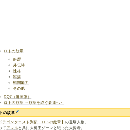
ロトの紋章
略歴
外伝時
性格
容姿
戦闘能力
その他
DQ7（漫画版）
ロトの紋章 ～紋章を継ぐ者達へ～
トの紋章
ドラゴンクエスト列伝 ロトの紋章】
の登場人物。
つて
アレル
と共に大魔王ゾーマと戦った大賢者。