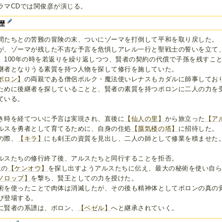
ラマCDでは関俊彦が演じる。
歴
間たちとの苦難の冒険の末、ついにゾーマを打倒して平和を取り戻した。
が、ゾーマが残した不吉な予言を危惧しアレル一行と聖戦士の誓いを立て
、100年の時を若返りを繰り返しつつ、賢者の契約の代償で子孫を残すこ
継者となりうる素質を持つ人物を探して修行を施していた。
ポロン】
の両親である僧侶ボルク・魔法使いレナスもカダルに師事してお
ために後継者を探していることと、賢者の素質を持つポロンに二人の力を
ている。
き時を経てついに予言は実現され、直後に
【仙人の里】
から旅立った
【ア
ルスを勇者として育てるために、自身の住処
【蜃気楼の塔】
に招待した。
の際、
【キラ】
にも剣王の資質を見出し、二人の師として修業を積ませた
ルスたちの修行終了後、アルスたちと同行することを拒否。
人の
【ケンオウ】
を探し出すようアルスたちに伝え、最大の秘術を使い自
ノロップ】
を撃ち、賢王としての力を授けた。
術を使ったことで肉体は消滅したが、その後も精神体としてポロンの真の
び登場する。
に賢者の系譜は、ポロン、
【ベゼル】
へと継承されていく。