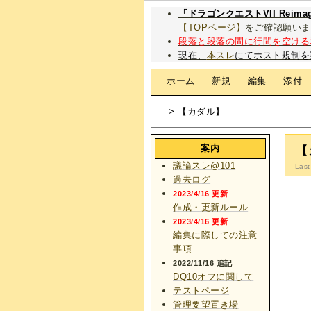
『ドラゴンクエストVII Rei
【TOPページ】
をご確認願いま
段落と段落の間に行間を空ける
現在、
本スレ
にてホスト規制を
[
ホーム
|
新規
|
編集
|
添付
> 【カダル】
案内
【
議論スレ@101
Last
過去ログ
2023/4/16 更新
作成・更新ルール
2023/4/16 更新
編集に際しての注意
事項
2022/11/16 追記
DQ10オフに関して
テストページ
管理要望置き場