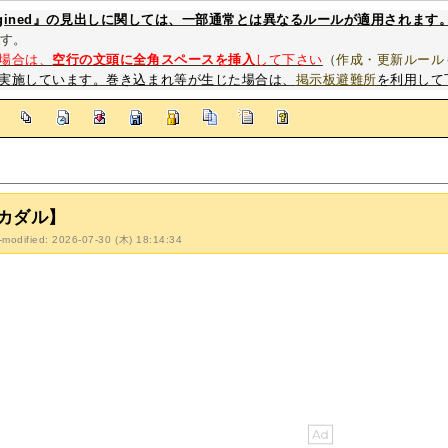
magined』の見出しに関しては、一部通常とは異なるルールが適用されます
す。
場合は、
空行の文頭に全角スペースを挿入
して下さい
（
作成・更新ルール
実施しています。巻き込まれ等が生じた場合は、
掲示板避難所
を利用して
]
カダル】
-modified: 2026-07-30 (木) 18:14:34