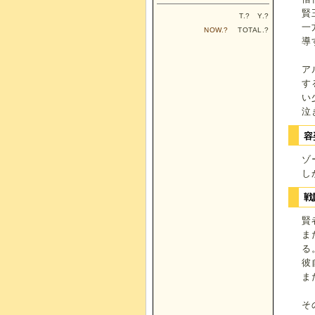
賢
T.
?
Y.
?
一
NOW.
?
TOTAL.
?
導
ア
す
い
泣
容
ゾ
し
戦
賢
ま
る
彼
ま
そ