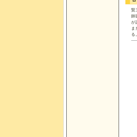
ロ
賢
師
が
ま
る