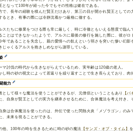
王となって100年が経った今でもその性格は健在である。
方で、長年の経験を積んだ賢王だけあり、第三の目が開かれ賢王としての
するとき、有事の際には冷静沈着かつ厳格に徹する。
ルスたちに修業をつける際も常に厳しく、時に冷徹ともいえる態度で臨ん
ることはできなかったようで、アルスに最後の修行を施した際に、彼がロト
少年であることを失念し、親の愛情への飢えという弱さを突いた惨い幻影
きじゃくるアルスを抱きしめながら謝罪している。
姿
ーマ討伐の時代から生きながらえているため、実年齢は120歳の老人。
かし時の砂の呪文によって若返りを繰り返すことで生き長らえており、肉体
闘能力
者として様々な魔法を使うことができるが、元僧侶ということもあり
【バ
た、自身が賢王としての実力を継承させるために、合体魔法を考え付き、
。
自身は合体魔法を使ったのは、外伝で使った閃熱火炎「メゾラゴン」のみ
た、未来を視ることができる。
の他、100年の時を生きるために時の砂の魔法
【サンズ・オブ・タイム】