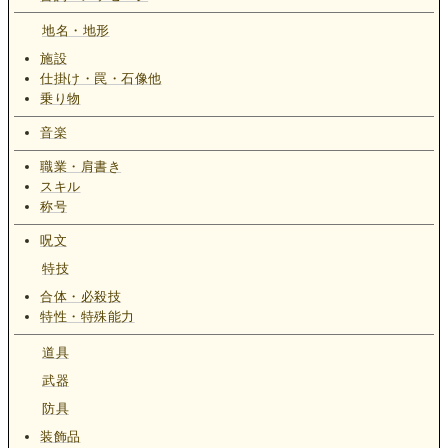
地名・地形
施設
仕掛け・罠・石像他
乗り物
音楽
職業・肩書き
スキル
称号
呪文
特技
合体・必殺技
特性・特殊能力
道具
武器
防具
装飾品