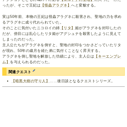
ったが、そこで王妃は
【怪蟲アラグネ】
へと変貌する。
実は50年前、本物の王妃は怪蟲アラグネに殺害され、聖地の力を求め
るアラグネに成り代わられていた。
そのことに気付いたニコロイの姉
【リタ】
姫がアラグネを封印したの
だが、傍目には乱心したリタ姫がアグシュナを殺害したように見えて
しまったのだった。
主人公たちがアラグネを倒すと、聖地の封印をつかさどっていたリタ
が現れ、50年の歳月を経た弟に気付くことなく昇天する。
アラグネを倒し聖地を解放した功績により、主人公は
【キーエンブレ
ム】
を与えられるのだった。
関連クエスト
【暗黒大樹の守り人】
……後日談となるクエストシリーズ。