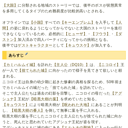
【大国】
に分類される地域のストーリーでは、後半のボスが状態異常
を多用してくるタイプのため難易度が比較的高いとされる。
オフラインでは
【小国】
すべての
【キーエンブレム】
を入手して
【人
間】
の姿に戻れるようになってからでないと大国のストーリーを進行
できなくなっているため、必然的に
【ヒューザ】
・
【フウラ】
・
【ダ
ストン】
加入済みで四人パーティになってからの挑戦となる。
後半では
ゲストキャラクター
として
【キュウスケ】
が加入する。
あらすじ
【カミハルムイ城】
を訪れた
【主人公（DQ10）】
は、
【ニコロイ】
王
が一人で
【捨てられた城】
に向かったので様子を見てきて欲しいと頼
まれる。
ニコロイ王は自身の幼少期に起きた惨劇の真相を探るため、50年前ま
でカミハルムイの城だった「捨てられた城」を訪れていた。
そこで主人公たちは過去の幻影を目撃し、ニコロイの母だった
【アグ
シュナ】
王妃が
【暗黒大樹の葉】
を求めていたと知る。
【キュウスケ】
により暗黒大樹が
【呪われた大地】
にあることが判明
し、
【暗黒大樹の番人】
を倒して無事に葉を手に入れる。
暗黒大樹の葉を手にしたニコロイと主人公たちが捨てられた城に向か
うと、死んだと思われていたアグシュナ王妃が姿を現す。
アグシュナとともに城の中にある
【エルトナの聖地】
に入った一行だ