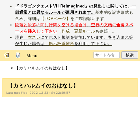
『ドラゴンクエストVII Reimagined』の見出しに関しては、一
部通常とは異なるルールが適用されます。
基本的な記述形式も
含め、詳細は
【TOPページ】
をご確認願います。
段落と段落の間に行間を空ける場合は、
空行の文頭に全角スペ
ースを挿入
して下さい
（
作成・更新ルール
も参照）。
現在、
本スレ
にてホスト規制を実施しています。巻き込まれ等
が生じた場合は、
掲示板避難所
を利用して下さい。
Menu
> 【カミハルムイのおはなし】
【カミハルムイのおはなし】
Last-modified: 2022-12-23 (金) 22:46:57