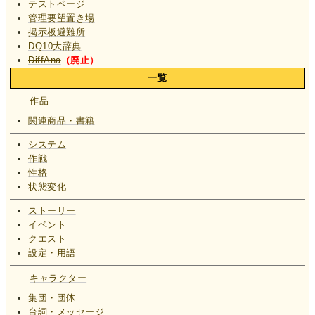
テストページ
管理要望置き場
掲示板避難所
DQ10大辞典
DiffAna
（廃止）
一覧
作品
関連商品・書籍
システム
作戦
性格
状態変化
ストーリー
イベント
クエスト
設定・用語
キャラクター
集団・団体
台詞・メッセージ