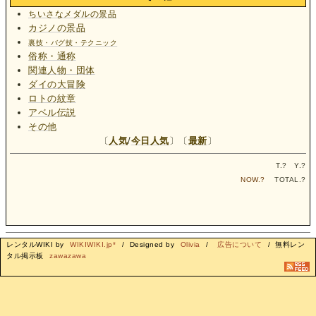
ちいさなメダルの景品
カジノの景品
裏技・バグ技・テクニック
俗称・通称
関連人物・団体
ダイの大冒険
ロトの紋章
アベル伝説
その他
〔
人気
/
今日人気
〕〔
最新
〕
T.
?
Y.
?
NOW.
?
TOTAL.
?
レンタルWIKI by
WIKIWIKI.jp*
/ Designed by
Olivia
/
広告について
/ 無料レン
タル掲示板
zawazawa