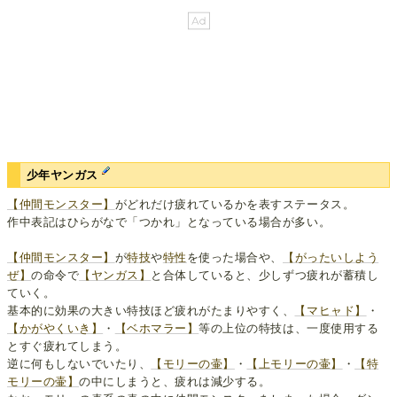
少年ヤンガス
【仲間モンスター】
がどれだけ疲れているかを表すステータス。
作中表記はひらがなで「つかれ」となっている場合が多い。
【仲間モンスター】
が
特技
や
特性
を使った場合や、
【がったいしよう
ぜ】
の命令で
【ヤンガス】
と合体していると、少しずつ疲れが蓄積し
ていく。
基本的に効果の大きい特技ほど疲れがたまりやすく、
【マヒャド】
・
【かがやくいき】
・
【ベホマラー】
等の上位の特技は、一度使用する
とすぐ疲れてしまう。
逆に何もしないでいたり、
【モリーの壷】
・
【上モリーの壷】
・
【特
モリーの壷】
の中にしまうと、疲れは減少する。