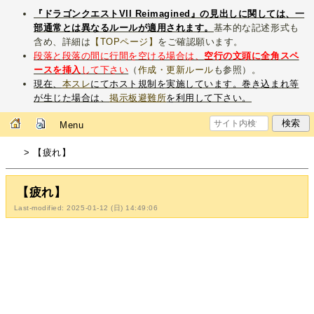
『ドラゴンクエストVII Reimagined』の見出しに関しては、一
部通常とは異なるルールが適用されます。
基本的な記述形式も
含め、詳細は
【TOPページ】
をご確認願います。
段落と段落の間に行間を空ける場合は、
空行の文頭に全角スペ
ースを挿入
して下さい
（
作成・更新ルール
も参照）。
現在、
本スレ
にてホスト規制を実施しています。巻き込まれ等
が生じた場合は、
掲示板避難所
を利用して下さい。
Menu
> 【疲れ】
【疲れ】
Last-modified: 2025-01-12 (日) 14:49:06