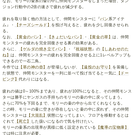
なお、モリーの壷系の壷の中に仲間モンスターをしまった場合、ダン
ジョン行動中の2倍の速さで疲れが減少する。
疲れを取り除く他の方法として、仲間モンスターに『
パン
系アイテ
ム』・
【チーズシールド】
を投げ与えると、疲れを少し回復させられ
る。
なお、
【黄金のパン】
・
【きょだいなパン】
・
【黄金の草】
は、仲間
モンスターの疲れを完全回復させる裏の効果がある。
さらに、
【ゲルダの焼き立てパン】
・『
祝福状態
』の
【しあわせのた
ね】
は、仲間モンスターの疲れを完全回復させる上に1レベルアップも
できるので一石二鳥。
今作では
【草の神の壺】
が登場しないが、
【遠投のお守り】
を装備し
た状態で、仲間モンスターを一列に並べて投げ当てると一気に
【ドー
ピング】
代わりにはなる。
疲れの値は0～100%まであり、疲れが100%になると、その仲間モンス
ターは勝手にヤンガスの手持ちのモリーの壷の中に戻ってしまう。
さらに70%を下回るまで、モリーの壷の中から出てくれなくなる。
この時、モリーの壷に空きが存在しないと壷の中に戻れず、その仲間
モンスターは
【大混乱】
状態になってしまい、フロアを移動するとは
ぐれて
【死亡】
した扱いになるので気を付けたい。
モリーの壷系の出現率が異様に低く設定されている
【魔導の宝物庫】
では特に注意が必要。