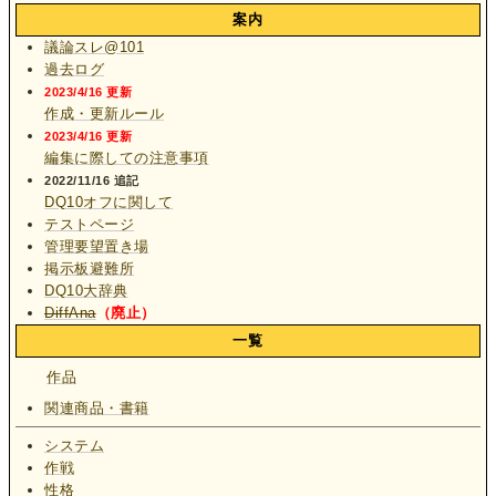
案内
議論スレ@101
過去ログ
2023/4/16 更新
作成・更新ルール
2023/4/16 更新
編集に際しての注意事項
2022/11/16 追記
DQ10オフに関して
テストページ
管理要望置き場
掲示板避難所
DQ10大辞典
DiffAna
（廃止）
一覧
作品
関連商品・書籍
システム
作戦
性格