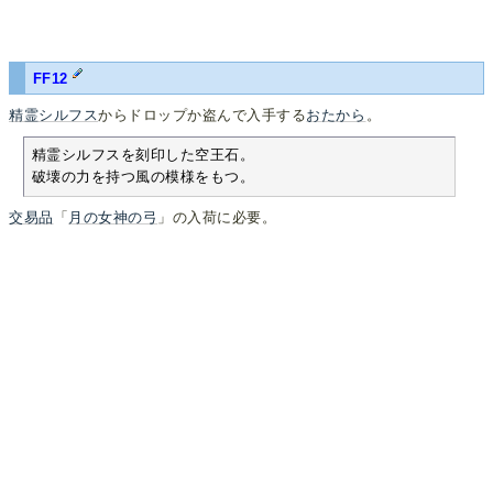
FF12
精霊シルフス
からドロップか盗んで入手する
おたから
。
精霊シルフスを刻印した空王石。

破壊の力を持つ風の模様をもつ。
交易品
「
月の女神の弓
」の入荷に必要。