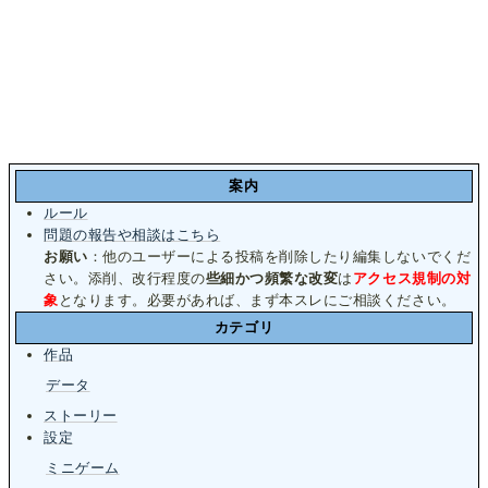
案内
ルール
問題の報告や相談はこちら
お願い
：他のユーザーによる投稿を削除したり編集しないでくだ
さい。添削、改行程度の
些細かつ頻繁な改変
は
アクセス規制の対
象
となります。必要があれば、まず本スレにご相談ください。
カテゴリ
作品
データ
ストーリー
設定
ミニゲーム