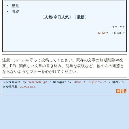
規制
凍結
〔
人気
/
今日人気
〕〔
最新
〕
T.
?
Y.
?
NOW.
?
TOTAL.
?
注意：ルールを守って投稿してください。既存の文章の無断削除や改
変、FFに関係ない文章の書き込み、乱暴な表現など、他の方の迷惑と
ならないようなマナーを心がけてください。
レンタルWIKI by
WIKIWIKI.jp*
/ Designed by
Olivia
/
広告について
/ 無料レン
タル掲示板
zawazawa