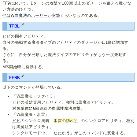
FF9において、1ターンの攻撃で10000以上のダメージを狙える数少な
い方法のひとつ。
他は
W白魔法
の
ホーリー
か
突撃
くらいなものである。
TFBL
ビビ
の固有アビリティ。
自分の発動する魔法タイプのアビリティのダメージが1.1倍に増加す
る。
さらに、自分が発動した魔法タイプのアビリティがもう一度発動す
る。
MS開始時に発動する。
FFRK
以下のコマンドが登場している。
「W黒魔法・ファイラ」
ビビ
の英雄専用アビリティ。種別は黒魔法アビリティ。
対象単体に6回連続の炎属性魔法攻撃。
「W黒魔法・氷雷」
ビビ
のシンクロ奥義「
氷雷の訪れ
?
」のシンクロアビリティ。種別
は黒魔法アビリティ。
シンクロモード中、「
たたかう
」がこのコマンドに変化する。