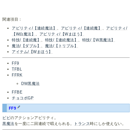
関連項目：
アビリティ/【連続魔法】
、
アビリティ/【連続魔】
、
アビリティ/
【W白魔法】
、
アビリティ/【Wまほう】
特技/【連続魔】
、
特技/【連続魔法】
、
特技/【W黒魔法】
魔法/【ダブル】
、
魔法/【トリプル】
アイテム/【Wまほう】
FF9
TFBL
FFRK
DW黒魔法
FFBE
チョコボGP
FF9
ビビ
のアクションアビリティ。
黒魔法
を一度に二回連続で唱えられる。
トランス
時にしか使えない。