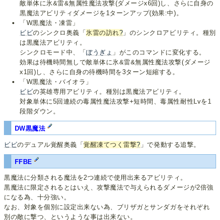
敵単体に氷&雷&無属性魔法攻撃(ダメージx6回)し、さらに自身の
黒魔法アビリティダメージを1ターンアップ(効果:中)。
「W黒魔法・凍雷」
ビビ
のシンクロ奥義「
氷雷の訪れ
?
」のシンクロアビリティ。種別
は黒魔法アビリティ。
シンクロモード中、「
ぼうぎょ
」がこのコマンドに変化する。
効果は待機時間無しで敵単体に氷&雷&無属性魔法攻撃(ダメージ
x1回)し、さらに自身の待機時間を3ターン短縮する。
「W黒魔法・バイオラ」
ビビ
の英雄専用アビリティ。種別は黒魔法アビリティ。
対象単体に5回連続の毒属性魔法攻撃+短時間、毒属性耐性Lvを1
段階ダウン。
DW黒魔法
ビビ
のデュアル覚醒奥義「
覚醒凍てつく雷撃
?
」で発動する追撃。
FFBE
黒魔法に分類される魔法を2つ連続で使用出来るアビリティ。
黒魔法に限定されるとはいえ、攻撃魔法で与えられるダメージが2倍強
になる為、十分強い。
なお、対象を個別に設定出来ない為、ブリザガとサンダガをそれぞれ
別の敵に撃つ、というような事は出来ない。