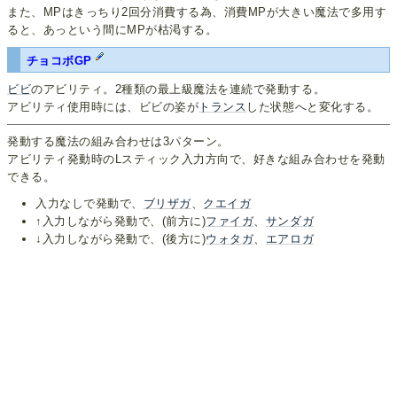
また、MPはきっちり2回分消費する為、消費MPが大きい魔法で多用す
ると、あっという間にMPが枯渇する。
チョコボGP
ビビ
のアビリティ。2種類の最上級魔法を連続で発動する。
アビリティ使用時には、ビビの姿が
トランス
した状態へと変化する。
発動する魔法の組み合わせは3パターン。
アビリティ発動時のLスティック入力方向で、好きな組み合わせを発動
できる。
入力なしで発動で、
ブリザガ
、
クエイガ
↑入力しながら発動で、(前方に)
ファイガ
、
サンダガ
↓入力しながら発動で、(後方に)
ウォタガ
、
エアロガ