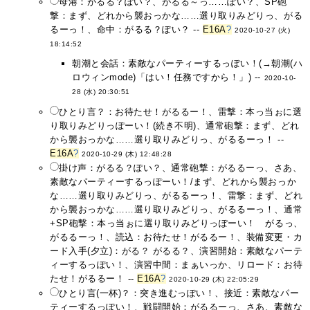
母港：がるる？ぽい？、がるる～っ……ぽい？、SP砲
撃：まず、どれから襲おっかな……選り取りみどりっ、がる
るーっ！、命中：がるる？ぽい？ --
E16A
?
2020-10-27 (火)
18:14:52
朝潮と会話：素敵なパーティーするっぽい！(→朝潮(ハ
ロウィンmode)「はい！任務ですから！」) --
2020-10-
28 (水) 20:30:51
ひとり言？：お待たせ！がるるー！、雷撃：本っ当ぉに選
り取りみどりっぽーい！(続き不明)、通常砲撃：まず、どれ
から襲おっかな……選り取りみどりっ、がるるーっ！ --
E16A
?
2020-10-29 (木) 12:48:28
掛け声：がるる？ぽい？、通常砲撃：がるるーっ、さあ、
素敵なパーティーするっぽーい！/まず、どれから襲おっか
な……選り取りみどりっ、がるるーっ！、雷撃：まず、どれ
から襲おっかな……選り取りみどりっ、がるるーっ！、通常
+SP砲撃：本っ当ぉに選り取りみどりっぽーい！ がるっ、
がるるーっ！、読込：お待たせ！がるるー！、装備変更・カ
ード入手(夕立)：がる？ がるる？、演習開始：素敵なパーテ
ィーするっぽい！、演習中間：まぁいっか、リロード：お待
たせ！がるるー！ --
E16A
?
2020-10-29 (木) 22:05:29
ひとり言(一杯)？：突き進むっぽい！、接近：素敵なパー
ティーするっぽい！、戦闘開始：がるるーっ、さあ、素敵な