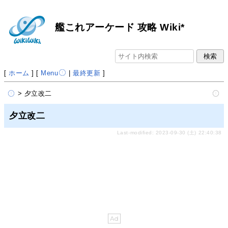
艦これアーケード 攻略 Wiki*
[
ホーム
] [
Menu
|
最終更新
]
> 夕立改二
夕立改二
Last-modified: 2023-09-30 (土) 22:40:38