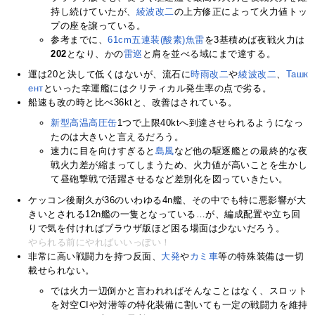
持し続けていたが、
綾波改二
の上方修正によって火力値トッ
プの座を譲っている。
参考までに、
61cm五連装(酸素)魚雷
を3基積めば夜戦火力は
202
となり、かの
雷
巡
と肩を並べる域にまで達する。
運は20と決して低くはないが、流石に
時雨改二
や
綾波改二
、
Ташк
ент
といった幸運艦にはクリティカル発生率の点で劣る。
船速も改の時と比べ36ktと、改善はされている。
新型高温高圧缶
1つで上限40ktへ到達させられるようになっ
たのは大きいと言えるだろう。
速力に目を向けすぎると
島風
など他の駆逐艦との最終的な夜
戦火力差が縮まってしまうため、火力値が高いことを生かし
て昼砲撃戦で活躍させるなど差別化を図っていきたい。
ケッコン後耐久が36のいわゆる4n艦、その中でも特に悪影響が大
きいとされる12n艦の一隻となっている…が、編成配置や立ち回
りで気を付ければブラウザ版ほど困る場面は少ないだろう。
やられる前にやればいいっぽい！
非常に高い戦闘力を持つ反面、
大発
や
カミ車
等の特殊装備は一切
載せられない。
では火力一辺倒かと言われればそんなことはなく、スロット
を対空CIや対潜等の特化装備に割いても一定の戦闘力を維持