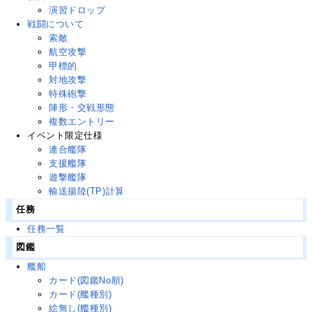
演習ドロップ
戦闘について
索敵
航空攻撃
甲標的
対地攻撃
特殊砲撃
陣形・交戦形態
複数エントリー
イベント限定仕様
連合艦隊
支援艦隊
遊撃艦隊
輸送揚陸(TP)計算
任務
任務一覧
図鑑
艦船
カード(図鑑No順)
カード(艦種別)
絵無し(艦種別)