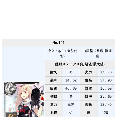
No.144
夕立・改二(ゆうだ
白露型 4番艦 駆逐
ち)
艦
艦船ステータス(初期値/最大値)
耐久
31
火力
17 / 73
装甲
14 / 52
雷装
37 / 93
回避
46 / 89
対空
16 / 59
搭載
0
対潜
28 / 69
速力
高速
索敵
12 / 49
射程
短
運
20