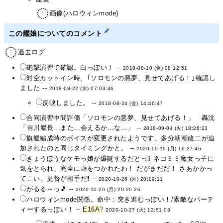
画像(ハロウィンmode)
この艦娘についてのコメント
過去ログ
砲撃演習で確認。白っぽい！ --
2018-08-10 (金) 08:12:51
対空カットイン時、｢ソロモンの悪夢、見せてあげる！｣確認し
ました --
2018-08-22 (水) 07:03:46
反映しました。 --
2018-08-24 (金) 14:46:47
合同演習中間評価「ソロモンの悪夢、見せてあげる！」 轟沈
「吉川艦長…また…会えるか…な…」 --
2018-09-04 (火) 18:26:23
旗艦編成時のボイスが変更されたようです。多分朝潮改二が追
加されたのと同じタイミングかと。 --
2020-10-19 (月) 16:27:46
きょうぼうなケモっ娘が爆誕するだとっ⁉ ネコミミ魔女っ子に
気をとられ、完全に虚をつかれたわ！ だがまだだ！ さあかかっ
てこい、提督が相手だ❗ --
2020-10-26 (月) 20:19:11
がるる～っ🎵 --
2020-10-26 (月) 20:20:26
ハロウィンmode関係。命中：突き進むっぽい！/素敵なパーテ
ィーするっぽい！ --
E16A
?
2020-10-27 (火) 12:51:03