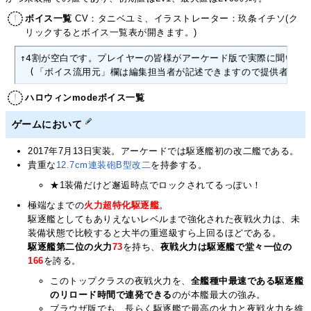
ボイス一覧
CV：タニベユミ、イラストレーター：玖条イチソ(ク
リックするとボイス一覧表が開きます。)
↑4割が空白です。プレイヤーの皆様がアーケード版で実際に聞いたボ
　(「ボイス流用元」欄は編集担当者が記述できますので提供者の方
ハロウィンmodeボイス一覧
ゲームにおいて
2017年7月13日実装。アーケードでは駆逐艦初の改二艦である。
貴重な
12.7cm連装砲B型改二
を持参する。
★1装備だけど邂逅時点でロックされてるっぽい！
極端なまでの
火力超特化駆逐艦
。
駆逐艦としてもありえないレベルまで強化された夜戦火力は、未
装備状態で比較すると大半の重巡級すら上回るほどである。
駆逐艦第二位の火力
73
を持ち、
夜戦火力は駆逐艦で堂々一位の
166
を誇る。
このトップクラスの夜戦火力を、
全艦種中最速である駆逐艦
のリロード時間で連発できる
のが本艦最大の強み。
ブラウザ版でも、長らく駆逐艦で最高の火力と夜戦火力を維