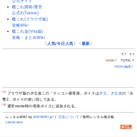
公式サイト
艦これ開発/運営
公式X(Twitter)
艦これ(ブラウザ版)
攻略Wiki
艦これ改(Vita版)
攻略・まとめWiki
〔
人気
/
今日人気
〕〔
最新
〕
T.
?
Y.
?
NOW.
?
TOTAL.
?
〔
MENU編集
〕
*1
ブラウザ版の夕立改二の「ケッコン後母港」ボイスは
夕立
、
夕立改
の「出
撃2」ボイスの使い回しである。
*2
通常mode時の母港ボイスに追加される。
レンタルWIKI by
WIKIWIKI.jp*
/
広告について
/ 無料レンタル掲示板
zawazawa