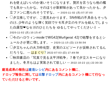
れを使えばいいのか迷いそうになります。贅沢を言うなら他の艦
でも良かったかな。そのほうが新鮮味があって良かったかも。夕
立ファンに怒られそうですな。 --
2020-11-02 (月) 07:37:00
夕立推しですが、ご意見わかります。SN作戦の不具合もそっち
のけ､少年のような輝く笑顔でケモ耳夕立のモデルを組んでしまっ
た白露型❤なセガのひとたちを ゆるしてやってください💧 --
2020-11-02 (月) 10:15:47
今のハロウィンmodeでWG42(Wurfgerat 42)で砲撃をするとシ
ュールさが更に増します。 --
2020-11-15 (日) 13:50:56
夕立ちゃんの火力特化型、史実のエピソードが反映されてるん
だろうな。 --
はまぐり
?
2022-07-03 (日) 17:49:58
秋田書店の「写真で見る太平洋戦争」７巻で夕立スキーになり
ました。冬月もはよ実装されて欲しい --
2022-10-22 (土) 22:30:33
建造成果の報告は
建造レシピ
内にあるコメント欄に、
ドロップ報告に関しては
出撃ドロップ
内にあるコメント欄にて行なっ
ていただけると幸いです。