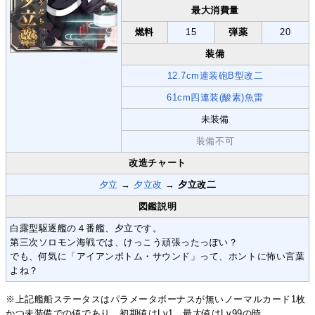
最大消費量
燃料
15
弾薬
20
装備
12.7cm連装砲B型改二
61cm四連装(酸素)魚雷
未装備
装備不可
改造チャート
夕立
→
夕立改
→
夕立改二
図鑑説明
白露型駆逐艦の４番艦、夕立です。
第三次ソロモン海戦では、けっこう頑張ったっぽい？
でも、何気に「アイアンボトム・サウンド」って、ホントに怖い言葉
よね？
※上記艦船ステータスはパラメータボーナスが無いノーマルカード1枚
かつ未装備での値であり、初期値はLv1、最大値はLv99の時。