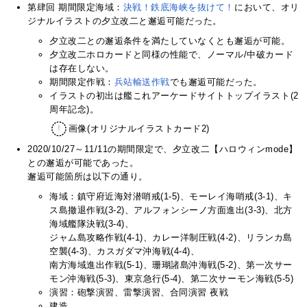
第肆回 期間限定海域：
決戦！鉄底海峡を抜けて！
において、オリ
ジナルイラストの夕立改二と邂逅可能だった。
夕立改二との邂逅条件を満たしていなくとも邂逅が可能。
夕立改二ホロカードと同様の性能で、ノーマル/中破カード
は存在しない。
期間限定作戦：
兵站輸送作戦
でも邂逅可能だった。
イラストの初出は艦これアーケードサイトトップイラスト(2
周年記念)。
画像(オリジナルイラストカード2)
2020/10/27～11/11の期間限定で、夕立改二【ハロウィンmode】
との邂逅が可能であった。
邂逅可能箇所は以下の通り。
海域：鎮守府近海対潜哨戒(1-5)、モーレイ海哨戒(3-1)、キ
ス島撤退作戦(3-2)、アルフォンシーノ方面進出(3-3)、北方
海域艦隊決戦(3-4)、
ジャム島攻略作戦(4-1)、カレー洋制圧戦(4-2)、リランカ島
空襲(4-3)、カスガダマ沖海戦(4-4)、
南方海域進出作戦(5-1)、珊瑚諸島沖海戦(5-2)、第一次サー
モン沖海戦(5-3)、東京急行(5-4)、第二次サーモン海戦(5-5)
演習：砲撃演習、雷撃演習、合同演習 夜戦
建造