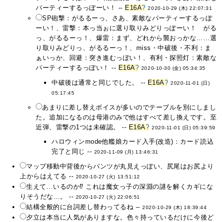
パーティーするっぽーい！ --
E16A
?
2020-10-29 (木) 22:07:31
SP砲撃：がるるーっ、さあ、素敵なパーティーするっぽ
ーい！、雷撃：本っ当ぉに選り取りみどりっぽーい！ がる
っ、がるるーっ！、爆雷：まず、どれから襲おっかな……選
り取りみどりっ、がるるーっ！、miss・中破後・不利：ま
ぁいっか、回避：突き進むっぽい！、有利・探照灯：素敵な
パーティーするっぽい！ --
E16A
?
2020-10-30 (金) 05:34:35
中破後は通常と同じでした。 --
E16A
?
2020-11-01 (日)
05:17:45
あまりに差し替えボイスが多いのでテーブルを別にしまし
た。追加になるのは母港のみで他はすべて差し換えです。至
近弾、雷撃の1つは未確認。 --
E16A
?
2020-11-01 (日) 05:39:59
ハロウィンmode他艦娘カード入手(改造)：カード読込
完了と同じ --
2020-11-09 (月) 13:46:31
マップ移動中背後からパンツが丸見えっぽい、尻尾はお尻より
上からはえてる --
2020-10-27 (火) 13:51:12
生えて...いるのか⁉ これは魔女っ子の深淵の謎を解くカギにな
りそうだな...。 --
2020-10-27 (火) 22:06:51
結構全般的に台詞差し替わってるね --
2020-10-29 (木) 18:39:44
夕立は本当に人気がありますな。色々持っているだけに今後ど