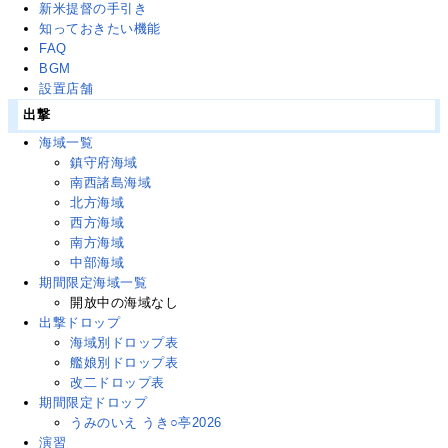
新米提督の手引き
知っておきたい機能
FAQ
BGM
設置店舗
出撃
海域一覧
鎮守府海域
南西諸島海域
北方海域
西方海域
南方海域
中部海域
期間限定海域一覧
開放中の海域なし
出撃ドロップ
海域別ドロップ表
艦娘別ドロップ表
改二ドロップ表
期間限定ドロップ
うみのいえ うき○亭2026
演習