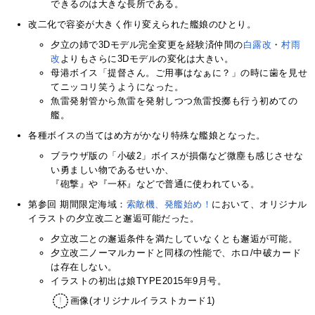
できるのは大きな長所である。
改二化で容姿が大きく作り変えられた艦娘のひとり。
夕立の姉で3Dモデル完全変更を経験済仲間の
白露改
・
村雨
改
よりもさらに3Dモデルの変化は大きい。
母港ボイス「提督さん。ご用事はなぁに？」の時に歯を見せ
てニッコリ笑うようになった。
魚雷発射管から魚雷を発射しつつ魚雷投擲も行う初めての
艦。
各種ボイスの当てはめ方がかなり特殊な艦娘となった。
ブラウザ版の「小破2」ボイスが損傷など微塵も感じさせな
い勇ましい物であるせいか、
『砲撃』や『一杯』などで普通に使われている。
第参回 期間限定海域：
索敵機、発艦始め！
において、オリジナル
イラストの夕立改二と邂逅可能だった。
夕立改二との邂逅条件を満たしていなくとも邂逅が可能。
夕立改二ノーマルカードと同様の性能で、ホロ/中破カード
は存在しない。
イラストの初出は娘TYPE2015年9月号。
画像(オリジナルイラストカード1)