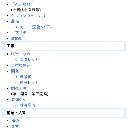
「改」艦船
(※図鑑非登録艦)
ケッコンカッコカリ
装備
カード(図鑑No順)
レアリティ
敵艦船
工廠
建造・改造
建造レシピ
大型艦建造
開発
理論値
開発レシピ
開発工廠
(第二開発、第三開発)
装備変更
補強増設
補給・入渠
補給
資材