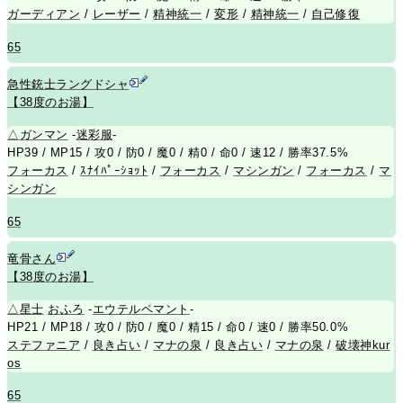
ガーディアン
/
レーザー
/
精神統一
/
変形
/
精神統一
/
自己修復
65
急性銃士ラングドシャ
【38度のお湯】
△
ガンマン
-
迷彩服
-
HP39 / MP15 / 攻0 / 防0 / 魔0 / 精0 / 命0 / 速12 / 勝率37.5%
フォーカス
/
ｽﾅｲﾊﾟｰｼｮｯﾄ
/
フォーカス
/
マシンガン
/
フォーカス
/
マ
シンガン
65
竜骨さん
【38度のお湯】
△
星士
おふろ
-
エウテルペマント
-
HP21 / MP18 / 攻0 / 防0 / 魔0 / 精15 / 命0 / 速0 / 勝率50.0%
ステファニア
/
良き占い
/
マナの泉
/
良き占い
/
マナの泉
/
破壊神kur
os
65