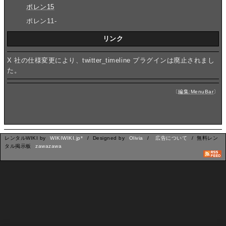
ポレン15
ポレン11-
リンク
X 社の仕様変更により、twitter_timeline プラグインは廃止されまし
た。
〔
編集:MenuBar
〕
レンタルWIKI by
WIKIWIKI.jp*
/ Designed by
Olivia
/
広告について
/ 無料レン
タル掲示板
zawazawa