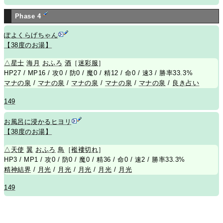
Phase 4
ぽよくらげちゃん
【38度のお湯】
△
星士
海月
おふろ
酒
［
迷彩服
］
HP27 / MP16 / 攻0 / 防0 / 魔0 / 精12 / 命0 / 速3 / 勝率33.3%
マナの泉
/
マナの泉
/
マナの泉
/
マナの泉
/
マナの泉
/
良き占い
149
お風呂に浸かるヒヨリ
【38度のお湯】
△
天使
翼
おふろ
鳥
［
襤褸切れ
］
HP3 / MP1 / 攻0 / 防0 / 魔0 / 精36 / 命0 / 速2 / 勝率33.3%
精神結界
/
月光
/
月光
/
月光
/
月光
/
月光
149