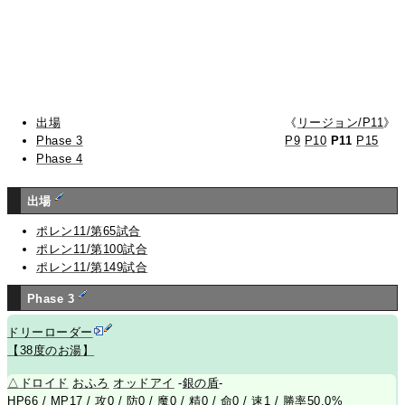
出場
《
リージョン/P11
》
Phase 3
P9
P10
P11
P15
Phase 4
出場
ポレン11/第65試合
ポレン11/第100試合
ポレン11/第149試合
Phase 3
ドリーローダー
【38度のお湯】
△
ドロイド
おふろ
オッドアイ
-
銀の盾
-
HP66 / MP17 / 攻0 / 防0 / 魔0 / 精0 / 命0 / 速1 / 勝率50.0%