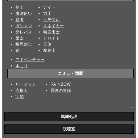
剣士
ナイト
魔法使い
力士
忍者
弓矢使い
ガンマン
スネイカー
テレパス
精霊術士
星士
ドロイド
暗黒剣士
天使
猫
魔剣士
アドベンチャー
木こり
コミュ・閲歴
リージョン
RAINBOW
応援人
霊体の冒険
宝箱
_
戦闘処理
視聴室