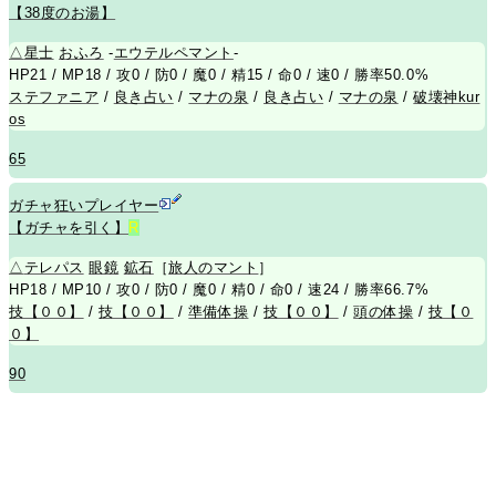
【38度のお湯】
△
星士
おふろ
-
エウテルペマント
-
HP21 / MP18 / 攻0 / 防0 / 魔0 / 精15 / 命0 / 速0 / 勝率50.0%
ステファニア
/
良き占い
/
マナの泉
/
良き占い
/
マナの泉
/
破壊神kur
os
65
ガチャ狂いプレイヤー
【ガチャを引く】
R
△
テレパス
眼鏡
鉱石
［
旅人のマント
］
HP18 / MP10 / 攻0 / 防0 / 魔0 / 精0 / 命0 / 速24 / 勝率66.7%
技【００】
/
技【００】
/
準備体操
/
技【００】
/
頭の体操
/
技【０
０】
90