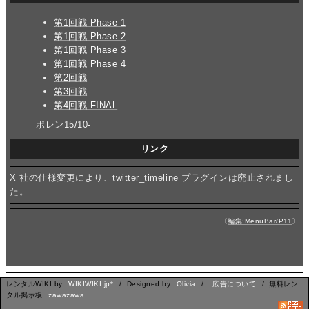
第1回戦 Phase 1
第1回戦 Phase 2
第1回戦 Phase 3
第1回戦 Phase 4
第2回戦
第3回戦
第4回戦-FINAL
ポレン15/10-
リンク
X 社の仕様変更により、twitter_timeline プラグインは廃止されまし
た。
〔
編集:MenuBar/P11
〕
レンタルWIKI by
WIKIWIKI.jp*
/ Designed by
Olivia
/
広告について
/ 無料レン
タル掲示板
zawazawa