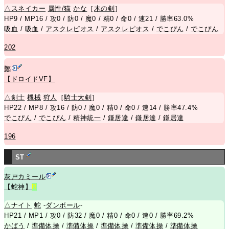
△
スネイカー
属性/猫
かな
［
木の剣
］
HP9 / MP16 / 攻0 / 防0 / 魔0 / 精0 / 命0 / 速21 / 勝率63.0%
吸血
/
吸血
/
アスクレピオス
/
アスクレピオス
/
でこぴん
/
でこぴん
202
鄭
【ドロイドVF】
△
剣士
機械
狩人
［
騎士大剣
］
HP22 / MP8 / 攻16 / 防0 / 魔0 / 精0 / 命0 / 速14 / 勝率47.4%
でこぴん
/
でこぴん
/
精神統一
/
鎌居達
/
鎌居達
/
鎌居達
196
ST
灰戸カミール
【蛇神】
R
△
ナイト
蛇
-
ダンボール
-
HP21 / MP1 / 攻0 / 防32 / 魔0 / 精0 / 命0 / 速0 / 勝率69.2%
かばう
/
準備体操
/
準備体操
/
準備体操
/
準備体操
/
準備体操