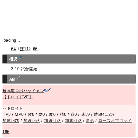
loading...
64
《
ぽ11
》
66
概況
3:10 試合開始
AM
超高速ロボハヤイャン
【ドロイドVF】
△
ドロイド
HP3 / MP0 / 攻0 / 防0 / 魔0 / 精0 / 命0 / 速39 / 勝率41.2%
加速回路
/
加速回路
/
加速回路
/
加速回路
/
変形
/
ロッズオブゴッド
196