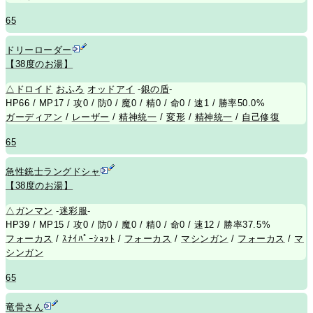
65
ドリーローダー
【38度のお湯】
△
ドロイド
おふろ
オッドアイ
-
銀の盾
-
HP66 / MP17 / 攻0 / 防0 / 魔0 / 精0 / 命0 / 速1 / 勝率50.0%
ガーディアン
/
レーザー
/
精神統一
/
変形
/
精神統一
/
自己修復
65
急性銃士ラングドシャ
【38度のお湯】
△
ガンマン
-
迷彩服
-
HP39 / MP15 / 攻0 / 防0 / 魔0 / 精0 / 命0 / 速12 / 勝率37.5%
フォーカス
/
ｽﾅｲﾊﾟｰｼｮｯﾄ
/
フォーカス
/
マシンガン
/
フォーカス
/
マ
シンガン
65
竜骨さん