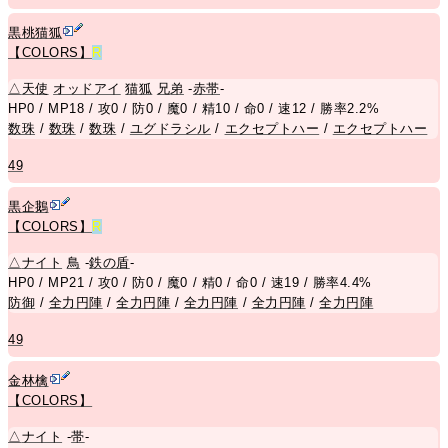
黒桃猫狐
【COLORS】
R
△
天使
オッドアイ
猫
狐
兄
弟
-
赤帯
-
HP0 / MP18 / 攻0 / 防0 / 魔0 / 精10 / 命0 / 速12 / 勝率2.2%
数珠
/
数珠
/
数珠
/
ユグドラシル
/
エクセプトハー
/
エクセプトハー
49
黒企鵝
【COLORS】
R
△
ナイト
鳥
-
鉄の盾
-
HP0 / MP21 / 攻0 / 防0 / 魔0 / 精0 / 命0 / 速19 / 勝率4.4%
防御
/
全力円陣
/
全力円陣
/
全力円陣
/
全力円陣
/
全力円陣
49
金林檎
【COLORS】
△
ナイト
-
帯
-