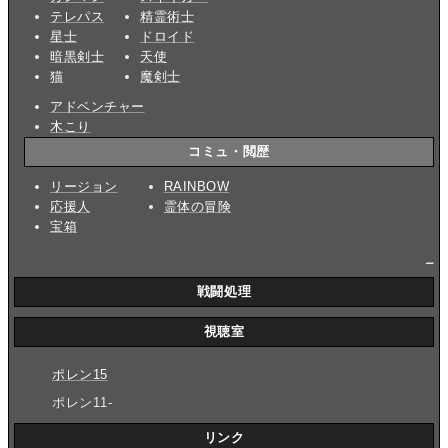
テレパス
精霊術士
星士
ドロイド
暗黒剣士
天使
猫
魔剣士
アドベンチャー
木こり
コミュ・閲歴
リージョン
RAINBOW
応援人
霊体の冒険
宝箱
_
戦闘処理
視聴室
ポレン15
ポレン11-
リンク