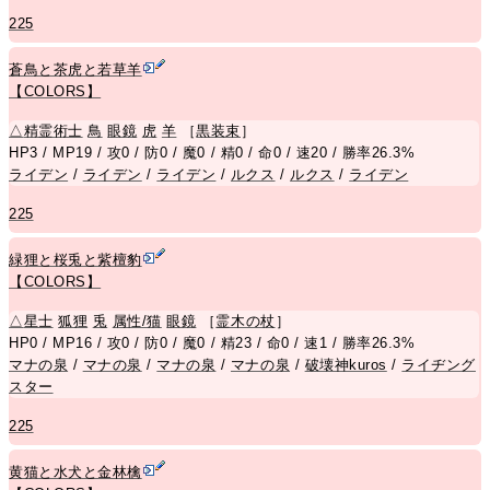
225
蒼鳥と茶虎と若草羊
【COLORS】
△
精霊術士
鳥
眼鏡
虎
羊
［
黒装束
］
HP3 / MP19 / 攻0 / 防0 / 魔0 / 精0 / 命0 / 速20 / 勝率26.3%
ライデン
/
ライデン
/
ライデン
/
ルクス
/
ルクス
/
ライデン
225
緑狸と桜兎と紫檀豹
【COLORS】
△
星士
狐狸
兎
属性/猫
眼鏡
［
霊木の杖
］
HP0 / MP16 / 攻0 / 防0 / 魔0 / 精23 / 命0 / 速1 / 勝率26.3%
マナの泉
/
マナの泉
/
マナの泉
/
マナの泉
/
破壊神kuros
/
ライヂング
スター
225
黄猫と水犬と金林檎