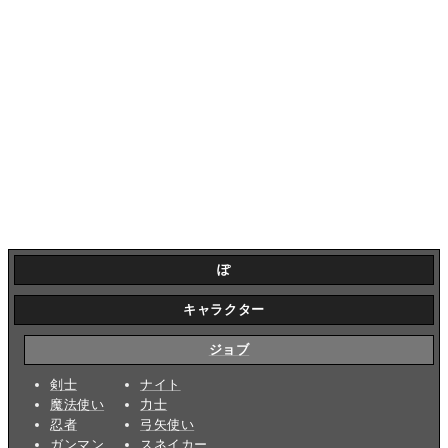
ぽ
キャラクター
ジョブ
剣士
ナイト
魔法使い
力士
忍者
弓矢使い
ガンマン
スネイカー