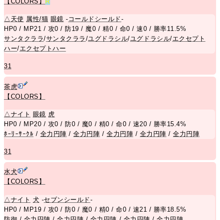
【COLORS】
R
△
天使
属性/猫
眼鏡
-
コールドシールド
-
HP0 / MP21 / 攻0 / 防19 / 魔0 / 精0 / 命0 / 速0 / 勝率11.5%
サンタクララ
/
サンタクララ
/
ユグドラシル
/
ユグドラシル
/
エクセプト
ハー
/
エクセプトハー
31
茶虎
【COLORS】
△
ナイト
眼鏡
虎
HP0 / MP20 / 攻0 / 防0 / 魔0 / 精0 / 命0 / 速20 / 勝率15.4%
ﾎｰﾘｰｻｰｸﾙ
/
全力円陣
/
全力円陣
/
全力円陣
/
全力円陣
/
全力円陣
31
水犬
【COLORS】
△
ナイト
犬
-
セブンシールド
-
HP0 / MP19 / 攻0 / 防0 / 魔0 / 精0 / 命0 / 速21 / 勝率18.5%
防御
/
全力円陣
/
全力円陣
/
全力円陣
/
全力円陣
/
全力円陣