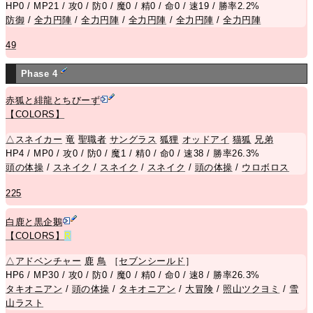
HP0 / MP21 / 攻0 / 防0 / 魔0 / 精0 / 命0 / 速19 / 勝率2.2%
防御
/
全力円陣
/
全力円陣
/
全力円陣
/
全力円陣
/
全力円陣
49
Phase 4
赤狐と緋龍とちびーず
【COLORS】
△
スネイカー
竜
聖職者
サングラス
狐狸
オッドアイ
猫
狐
兄
弟
HP4 / MP0 / 攻0 / 防0 / 魔1 / 精0 / 命0 / 速38 / 勝率26.3%
頭の体操
/
スネイク
/
スネイク
/
スネイク
/
頭の体操
/
ウロボロス
225
白鹿と黒企鵝
【COLORS】
R
△
アドベンチャー
鹿
鳥
［
セブンシールド
］
HP6 / MP30 / 攻0 / 防0 / 魔0 / 精0 / 命0 / 速8 / 勝率26.3%
タキオニアン
/
頭の体操
/
タキオニアン
/
大冒険
/
照山ツクヨミ
/
雪
山ラスト