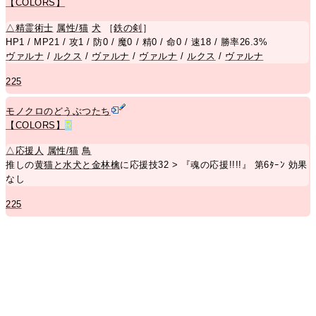
【COLORS】
△
精霊術士
属性/猫
犬
［
鉄の剣
］
HP1 / MP21 / 攻1 / 防0 / 魔0 / 精0 / 命0 / 速18 / 勝率26.3%
ヴァルナ
/
ルクス
/
ヴァルナ
/
ヴァルナ
/
ルクス
/
ヴァルナ
225
モノクロのどうぶつたち
【COLORS】
R
△
応援人
属性/猫
鳥
推しの
黄猫と水犬と金林檎
に応援技32 > 『魂の応援!!!!』 第6ﾀｰﾝ 効果
なし
225