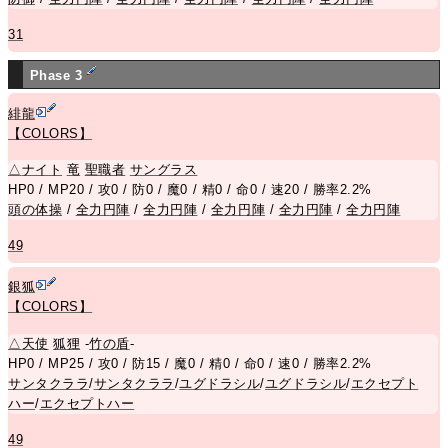
31
Phase 3
緋龍
【COLORS】
△
ナイト
竜
聖職者
サングラス
HP0 / MP20 / 攻0 / 防0 / 魔0 / 精0 / 命0 / 速20 / 勝率2.2%
頭の体操
/
全力円陣
/
全力円陣
/
全力円陣
/
全力円陣
/
全力円陣
49
銀狐
【COLORS】
△
天使
狐狸
-
竹の盾
-
HP0 / MP25 / 攻0 / 防15 / 魔0 / 精0 / 命0 / 速0 / 勝率2.2%
サンタクララ
/
サンタクララ
/
ユグドラシル
/
ユグドラシル
/
エクセプト
ハー
/
エクセプトハー
49