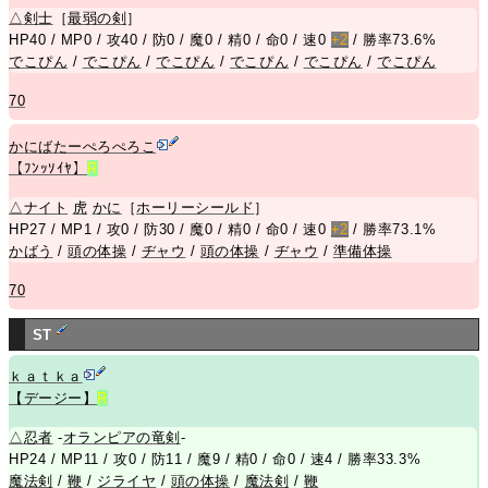
△
剣士
［
最弱の剣
］
HP40 / MP0 / 攻40 / 防0 / 魔0 / 精0 / 命0 / 速0
+2
/ 勝率73.6%
でこぴん
/
でこぴん
/
でこぴん
/
でこぴん
/
でこぴん
/
でこぴん
70
かにばたーぺろぺろこ
【ﾌﾝｯｿｲﾔ】
R
△
ナイト
虎
かに
［
ホーリーシールド
］
HP27 / MP1 / 攻0 / 防30 / 魔0 / 精0 / 命0 / 速0
+2
/ 勝率73.1%
かばう
/
頭の体操
/
ヂャウ
/
頭の体操
/
ヂャウ
/
準備体操
70
ST
ｋａｔｋａ
【デージー】
R
△
忍者
-
オランピアの竜剣
-
HP24 / MP11 / 攻0 / 防11 / 魔9 / 精0 / 命0 / 速4 / 勝率33.3%
魔法剣
/
鞭
/
ジライヤ
/
頭の体操
/
魔法剣
/
鞭