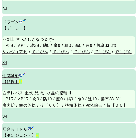
34
ドラゴン
【デージー】
△
剣士
竜
-
ふしぎなつるぎ
-
HP39 / MP1 / 攻39 / 防0 / 魔0 / 精0 / 命0 / 速0 / 勝率33.3%
シルヴィア剣
/
でこぴん
/
でこぴん
/
でこぴん
/
でこぴん
/
でこぴん
34
七花汕砂
【彷徨】
R
△
テレパス
巫覡
兄
竜
-
水晶の指輪Ⅱ
-
HP15 / MP15 / 攻0 / 防10 / 魔0 / 精0 / 命0 / 速10 / 勝率33.3%
魔力炉
/
頭の体操
/
技【００】
/
準備体操
/
死体除去
/
技【００】
34
居合ＫＩＮＧ
【タンジェント】
R