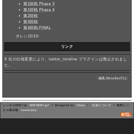
第1回戦 Phase 3
第1回戦 Phase 4
第2回戦
第3回戦
第4回戦-FINAL
ポレン15/10-
リンク
X 社の仕様変更により、twitter_timeline プラグインは廃止されまし
た。
〔
編集:MenuBar/P11
〕
レンタルWIKI by
WIKIWIKI.jp*
/ Designed by
Olivia
/
広告について
/ 無料レン
タル掲示板
zawazawa