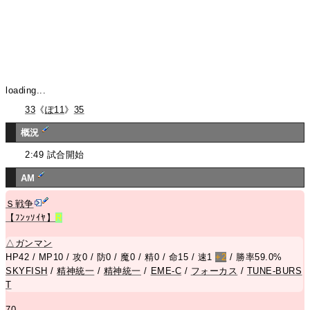
loading...
33
《
ぽ11
》
35
概況
2:49 試合開始
AM
Ｓ戦争
【ﾌﾝｯｿｲﾔ】
R
△
ガンマン
HP42 / MP10 / 攻0 / 防0 / 魔0 / 精0 / 命15 / 速1
+2
/ 勝率59.0%
SKYFISH
/
精神統一
/
精神統一
/
EME-C
/
フォーカス
/
TUNE-BURS
T
70