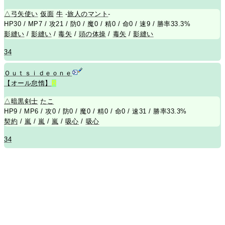
△
弓矢使い
仮面
牛
-
旅人のマント
-
HP30 / MP7 / 攻21 / 防0 / 魔0 / 精0 / 命0 / 速9 / 勝率33.3%
影縫い
/
影縫い
/
毒矢
/
頭の体操
/
毒矢
/
影縫い
34
Ｏｕｔｓｉｄｅｏｎｅ
【オール怠惰】
R
△
暗黒剣士
たこ
HP9 / MP6 / 攻0 / 防0 / 魔0 / 精0 / 命0 / 速31 / 勝率33.3%
契約
/
嵐
/
嵐
/
嵐
/
吸心
/
吸心
34