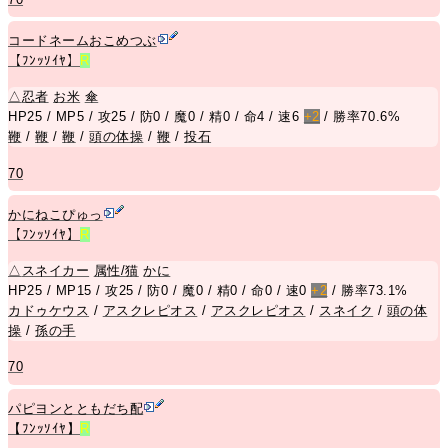
コードネームおこめつぶ
【ﾌﾝｯｿｲﾔ】
R
△
忍者
お米
傘
HP25 / MP5 / 攻25 / 防0 / 魔0 / 精0 / 命4 / 速6
+2
/ 勝率70.6%
鞭
/
鞭
/
鞭
/
頭の体操
/
鞭
/
投石
70
かにねこぴゅっ
【ﾌﾝｯｿｲﾔ】
R
△
スネイカー
属性/猫
かに
HP25 / MP15 / 攻25 / 防0 / 魔0 / 精0 / 命0 / 速0
+2
/ 勝率73.1%
カドゥケウス
/
アスクレピオス
/
アスクレピオス
/
スネイク
/
頭の体
操
/
孫の手
70
パピヨンとともだち配
【ﾌﾝｯｿｲﾔ】
R